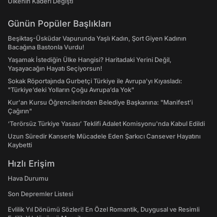
Ülkenin Kaderi Değişti
Günün Popüler Başlıkları
Beşiktaş-Üsküdar Vapurunda Yaşlı Kadın, Şort Giyen Kadının
Bacağına Bastonla Vurdu!
Yaşamak İstediğin Ülke Hangisi? Haritadaki Yerini Değil,
Yaşayacağın Hayatı Seçiyorsun!
Sokak Röportajında Gurbetçi Türkiye ile Avrupa'yı Kıyasladı:
"Türkiye’deki Yolların Çoğu Avrupa’da Yok"
Kur'an Kursu Öğrencilerinden Belediye Başkanına: "Manifest’i
Çağırın"
‘Terörsüz Türkiye Yasası’ Teklifi Adalet Komisyonu'nda Kabul Edildi
Uzun Süredir Kanserle Mücadele Eden Şarkıcı Cansever Hayatını
Kaybetti
Hızlı Erişim
Hava Durumu
Son Depremler Listesi
Evlilik Yıl Dönümü Sözleri! En Özel Romantik, Duygusal ve Resimli