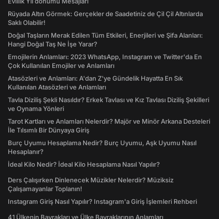
Evlilik Yıl dönümü Mesajları
Rüyada Altın Görmek: Gerçekler de Saadetiniz de Çil Çil Altınlarda
Saklı Olabilir!
Doğal Taşların Merak Edilen Tüm Etkileri, Enerjileri ve Şifa Alanları:
Hangi Doğal Taş Ne İşe Yarar?
Emojilerin Anlamları: 2023 WhatsApp, Instagram ve Twitter'da En
Çok Kullanılan Emojiler ve Anlamları
Atasözleri ve Anlamları: A'dan Z'ye Gündelik Hayatta En Sık
Kullanılan Atasözleri ve Anlamları
Tavla Diziliş Şekli Nasıldır? Erkek Tavlası ve Kız Tavlası Diziliş Şekilleri
ve Oynama Yönleri
Tarot Kartları ve Anlamları Nelerdir? Majör ve Minör Arkana Desteleri
İle Tılsımlı Bir Dünyaya Giriş
Burç Uyumu Hesaplama Nedir? Burç Uyumu, Aşk Uyumu Nasıl
Hesaplanır?
İdeal Kilo Nedir? İdeal Kilo Hesaplama Nasıl Yapılır?
Ders Çalışırken Dinlenecek Müzikler Nelerdir? Müziksiz
Çalışamayanlar Toplanın!
Instagram Giriş Nasıl Yapılır? Instagram'a Giriş İşlemleri Rehberi
41 Ülkenin Bayrakları ve Ülke Bayraklarının Anlamları