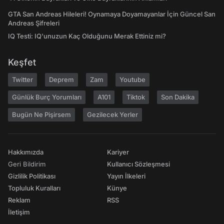
GTA San Andreas Hileleri! Oynamaya Doyamayanlar İçin Güncel San
Andreas Şifreleri
IQ Testi: IQ'unuzun Kaç Olduğunu Merak Ettiniz mi?
Keşfet
Twitter
Deprem
Zam
Youtube
Günlük Burç Yorumları
A101
Tiktok
Son Dakika
Bugün Ne Pişirsem
Gezilecek Yerler
Hakkımızda
Kariyer
Geri Bildirim
Kullanıcı Sözleşmesi
Gizlilik Politikası
Yayın İlkeleri
Topluluk Kuralları
Künye
Reklam
RSS
İletişim