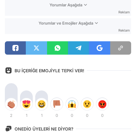
Yorumlar Aşağıda
Reklam
Yorumlar ve Emojiler Aşağıda
Reklam
BU İÇERİĞE EMOJİYLE TEPKİ VER!
2
1
1
0
0
0
0
ONEDİO ÜYELERİ NE DİYOR?