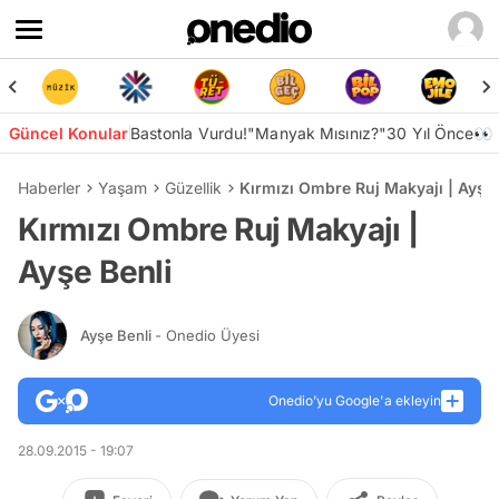
Güncel Konular
Bastonla Vurdu!
"Manyak Mısınız?"
30 Yıl Önce👀
Haberler
Yaşam
Güzellik
Kırmızı Ombre Ruj Makyajı | Ayşe 
Kırmızı Ombre Ruj Makyajı |
Ayşe Benli
Ayşe Benli
- Onedio Üyesi
Onedio’yu Google'a ekleyin
28.09.2015 - 19:07