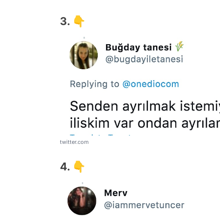
3. 👇
twitter.com
4. 👇