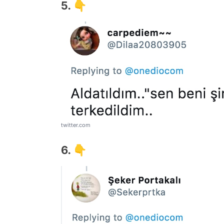
5. 👇
twitter.com
6. 👇