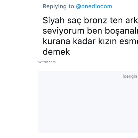
twitter.com
İçeriği