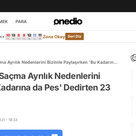
MEK
PARA
e👀
Zone Okey
Seri Diz
ma Ayrılık Nedenlerini Bizimle Paylaşırken 'Bu Kadarına
Saçma Ayrılık Nedenlerini
Kadarına da Pes' Dedirten 23
21 - 18:33