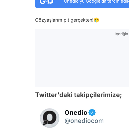
Onedio’yu Google’da tercih edil
Gözyaşlarım pıt gerçekten!😢
İçeriği
Twitter'daki takipçilerimize;