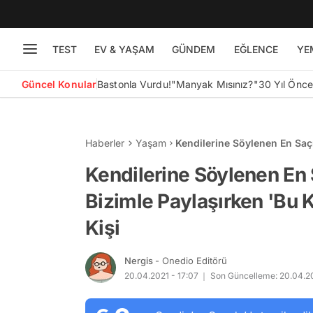
TEST
EV & YAŞAM
GÜNDEM
EĞLENCE
YE
Güncel Konular
Bastonla Vurdu!
"Manyak Mısınız?"
30 Yıl Önc
Haberler
Yaşam
Kendilerine Söylenen En Saç
da Pes' Dedirten 23 Kişi
Kendilerine Söylenen En 
Bizimle Paylaşırken 'Bu 
Kişi
Nergis
- Onedio Editörü
20.04.2021 - 17:07
Son Güncelleme: 20.04.20