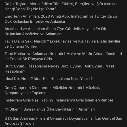
Doğal Taşların Merak Edilen Tüm Etkileri, Enerjileri ve Şifa Alanları:
Hangi Doğal Taş Ne İşe Yarar?
Emojilerin Anlamları: 2023 WhatsApp, Instagram ve Twitter'da En
Çok Kullanılan Emojiler ve Anlamları
Atasözleri ve Anlamları: A'dan Z'ye Gündelik Hayatta En Sık
Kullanılan Atasözleri ve Anlamları
Tavla Diziliş Şekli Nasıldır? Erkek Tavlası ve Kız Tavlası Diziliş Şekilleri
ve Oynama Yönleri
Tarot Kartları ve Anlamları Nelerdir? Majör ve Minör Arkana Desteleri
İle Tılsımlı Bir Dünyaya Giriş
Burç Uyumu Hesaplama Nedir? Burç Uyumu, Aşk Uyumu Nasıl
Hesaplanır?
İdeal Kilo Nedir? İdeal Kilo Hesaplama Nasıl Yapılır?
Ders Çalışırken Dinlenecek Müzikler Nelerdir? Müziksiz
Çalışamayanlar Toplanın!
Instagram Giriş Nasıl Yapılır? Instagram'a Giriş İşlemleri Rehberi
41 Ülkenin Bayrakları ve Ülke Bayraklarının Anlamları
GTA San Andreas Hileleri! Oynamaya Doyamayanlar İçin Güncel San
Andreas Şifreleri