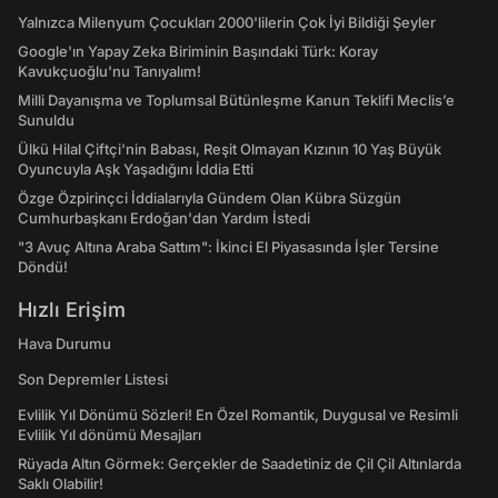
Yalnızca Milenyum Çocukları 2000'lilerin Çok İyi Bildiği Şeyler
Google'ın Yapay Zeka Biriminin Başındaki Türk: Koray
Kavukçuoğlu'nu Tanıyalım!
Milli Dayanışma ve Toplumsal Bütünleşme Kanun Teklifi Meclis’e
Sunuldu
Ülkü Hilal Çiftçi'nin Babası, Reşit Olmayan Kızının 10 Yaş Büyük
Oyuncuyla Aşk Yaşadığını İddia Etti
Özge Özpirinçci İddialarıyla Gündem Olan Kübra Süzgün
Cumhurbaşkanı Erdoğan'dan Yardım İstedi
"3 Avuç Altına Araba Sattım": İkinci El Piyasasında İşler Tersine
Döndü!
Hızlı Erişim
Hava Durumu
Son Depremler Listesi
Evlilik Yıl Dönümü Sözleri! En Özel Romantik, Duygusal ve Resimli
Evlilik Yıl dönümü Mesajları
Rüyada Altın Görmek: Gerçekler de Saadetiniz de Çil Çil Altınlarda
Saklı Olabilir!