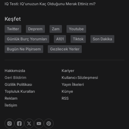
IQ Testi: IQ'unuzun Kaç Olduğunu Merak Ettiniz mi?
Keşfet
Twitter
Deprem
Zam
Youtube
Günlük Burç Yorumları
A101
Tiktok
Son Dakika
Bugün Ne Pişirsem
Gezilecek Yerler
Hakkımızda
Kariyer
Geri Bildirim
Kullanıcı Sözleşmesi
Gizlilik Politikası
Yayın İlkeleri
Topluluk Kuralları
Künye
Reklam
RSS
İletişim