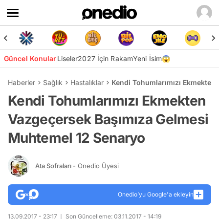
Güncel Konular
Liseler
2027 İçin Rakam
Yeni İsim😱
Haberler
Sağlık
Hastalıklar
Kendi Tohumlarımızı Ekmekten 
Kendi Tohumlarımızı Ekmekten
Vazgeçersek Başımıza Gelmesi
Muhtemel 12 Senaryo
Ata Sofraları
- Onedio Üyesi
Onedio’yu Google'a ekleyin
13.09.2017 - 23:17
Son Güncelleme: 03.11.2017 - 14:19