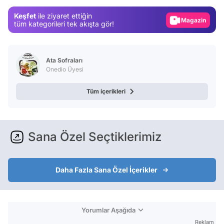
Gündem
Keşfet
ile ziyaret ettiğin
Magazin
tüm kategorileri tek akışta gör!
Video
Test
Ata Sofraları
Onedio Üyesi
Tüm içerikleri
Sana Özel Seçtiklerimiz
Daha Fazla Sana Özel İçerikler
Yorumlar Aşağıda
Reklam