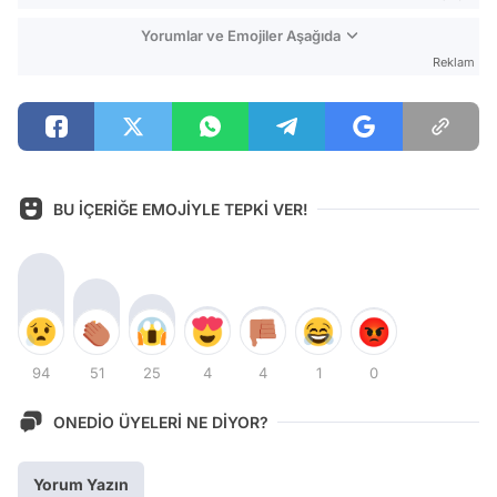
Yorumlar ve Emojiler Aşağıda
Reklam
BU İÇERİĞE EMOJİYLE TEPKİ VER!
94
51
25
4
4
1
0
ONEDİO ÜYELERİ NE DİYOR?
Yorum Yazın