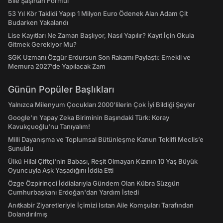
Bile Şaşırtan Formül
53 Yıl Kör Taklidi Yapıp 1 Milyon Euro Ödenek Alan Adam Çit
Budarken Yakalandı
Lise Kayıtları Ne Zaman Başlıyor, Nasıl Yapılır? Kayıt İçin Okula
Gitmek Gerekiyor Mu?
SGK Uzmanı Özgür Erdursun Son Rakamı Paylaştı: Emekli ve
Memura 2027’de Yapılacak Zam
Günün Popüler Başlıkları
Yalnızca Milenyum Çocukları 2000'lilerin Çok İyi Bildiği Şeyler
Google'ın Yapay Zeka Biriminin Başındaki Türk: Koray
Kavukçuoğlu'nu Tanıyalım!
Milli Dayanışma ve Toplumsal Bütünleşme Kanun Teklifi Meclis’e
Sunuldu
Ülkü Hilal Çiftçi'nin Babası, Reşit Olmayan Kızının 10 Yaş Büyük
Oyuncuyla Aşk Yaşadığını İddia Etti
Özge Özpirinçci İddialarıyla Gündem Olan Kübra Süzgün
Cumhurbaşkanı Erdoğan'dan Yardım İstedi
Anıtkabir Ziyaretleriyle İçimizi Isıtan Aile Komşuları Tarafından
Dolandırılmış