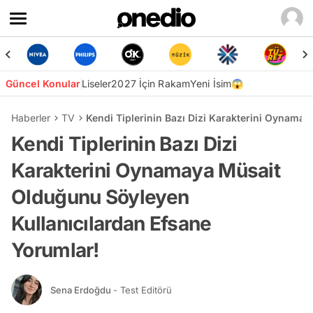
Güncel Konular
Liseler
2027 İçin Rakam
Yeni İsim😱
Haberler
TV
Kendi Tiplerinin Bazı Dizi Karakterini Oynama
Kendi Tiplerinin Bazı Dizi
Karakterini Oynamaya Müsait
Olduğunu Söyleyen
Kullanıcılardan Efsane
Yorumlar!
Sena Erdoğdu
- Test Editörü