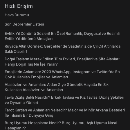
Hızlı Erişim
Hava Durumu
Son Depremler Listesi
Evlilik Yıl Dönümü Sözleri! En Özel Romantik, Duygusal ve Resimli
Evlilik Yıl dönümü Mesajları
Rüyada Altın Görmek: Gerçekler de Saadetiniz de Çil Çil Altınlarda
Saklı Olabilir!
Doğal Taşların Merak Edilen Tüm Etkileri, Enerjileri ve Şifa Alanları:
Hangi Doğal Taş Ne İşe Yarar?
Emojilerin Anlamları: 2023 WhatsApp, Instagram ve Twitter'da En
Çok Kullanılan Emojiler ve Anlamları
Atasözleri ve Anlamları: A'dan Z'ye Gündelik Hayatta En Sık
Kullanılan Atasözleri ve Anlamları
Tavla Diziliş Şekli Nasıldır? Erkek Tavlası ve Kız Tavlası Diziliş Şekilleri
ve Oynama Yönleri
Tarot Kartları ve Anlamları Nelerdir? Majör ve Minör Arkana Desteleri
İle Tılsımlı Bir Dünyaya Giriş
Burç Uyumu Hesaplama Nedir? Burç Uyumu, Aşk Uyumu Nasıl
Hesaplanır?