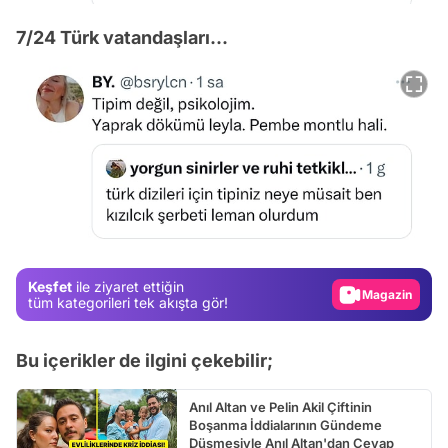
7/24 Türk vatandaşları...
Video
Test
Gündem
Magazin
Keşfet
ile ziyaret ettiğin
Video
tüm kategorileri tek akışta gör!
Test
Bu içerikler de ilgini çekebilir;
Anıl Altan ve Pelin Akil Çiftinin
Boşanma İddialarının Gündeme
Düşmesiyle Anıl Altan'dan Cevap