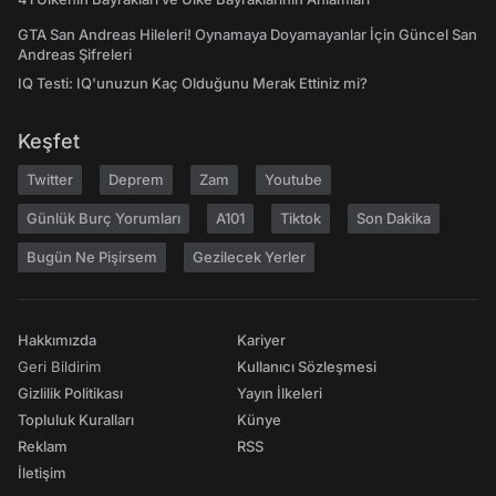
GTA San Andreas Hileleri! Oynamaya Doyamayanlar İçin Güncel San
Andreas Şifreleri
IQ Testi: IQ'unuzun Kaç Olduğunu Merak Ettiniz mi?
Keşfet
Twitter
Deprem
Zam
Youtube
Günlük Burç Yorumları
A101
Tiktok
Son Dakika
Bugün Ne Pişirsem
Gezilecek Yerler
Hakkımızda
Kariyer
Geri Bildirim
Kullanıcı Sözleşmesi
Gizlilik Politikası
Yayın İlkeleri
Topluluk Kuralları
Künye
Reklam
RSS
İletişim