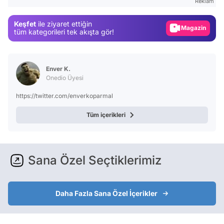
Reklam
Gündem
Keşfet
ile ziyaret ettiğin
Magazin
tüm kategorileri tek akışta gör!
Video
Test
Enver K.
Onedio Üyesi
https://twitter.com/enverkoparmal
Tüm içerikleri
Sana Özel Seçtiklerimiz
Daha Fazla Sana Özel İçerikler