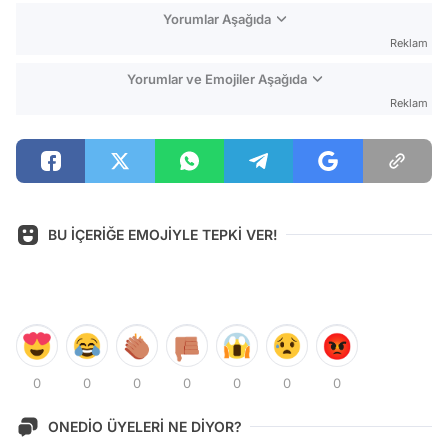
Yorumlar Aşağıda
Reklam
Yorumlar ve Emojiler Aşağıda
Reklam
BU İÇERİĞE EMOJİYLE TEPKİ VER!
0
0
0
0
0
0
0
ONEDİO ÜYELERİ NE DİYOR?