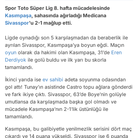
Spor Toto Süper Lig 8. hafta mücadelesinde
Kasımpaşa
, sahasında ağırladığı Medicana
Sivasspor
'u 2-1 mağlup etti.
Ligde oynadığı son 5 karşılaşmadan da beraberlik ile
ayrılan Sivasspor, Kasımpaşa’ya boyun eğdi. Maçın
oyun
olarak da hakimi olan Kasımpaşa, 31’de
Eren
Derdiyok
ile golü buldu ve ilk yarı bu skorla
tamamlandı.
İkinci yarıda ise
ev sahibi
adeta soyunma odasından
gol attı! Tunay’ın asistinde Castro topu ağlara gönderdi
ve fark ikiye çıktı. Sivasspor, 63’de Boye’nin golüyle
umutlansa da karşılaşmada başka gol olmadı ve
mücadele Kasımpaşa’nın 2-1’lik üstünlüğü ile
tamamlandı.
Kasımpaşa, bu galibiyetle yenilmezlik serisini dört maç
çıkardı ve 14 puana yükseldi. Sivasspor ise 6 puanda