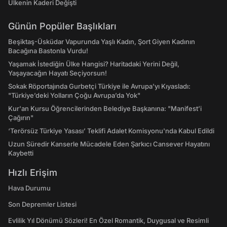
Ülkenin Kaderi Değişti
Günün Popüler Başlıkları
Beşiktaş-Üsküdar Vapurunda Yaşlı Kadın, Şort Giyen Kadının
Bacağına Bastonla Vurdu!
Yaşamak İstediğin Ülke Hangisi? Haritadaki Yerini Değil,
Yaşayacağın Hayatı Seçiyorsun!
Sokak Röportajında Gurbetçi Türkiye ile Avrupa'yı Kıyasladı:
"Türkiye’deki Yolların Çoğu Avrupa’da Yok"
Kur'an Kursu Öğrencilerinden Belediye Başkanına: "Manifest’i
Çağırın"
‘Terörsüz Türkiye Yasası’ Teklifi Adalet Komisyonu'nda Kabul Edildi
Uzun Süredir Kanserle Mücadele Eden Şarkıcı Cansever Hayatını
Kaybetti
Hızlı Erişim
Hava Durumu
Son Depremler Listesi
Evlilik Yıl Dönümü Sözleri! En Özel Romantik, Duygusal ve Resimli