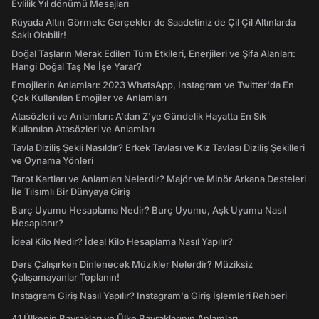
Evlilik Yıl dönümü Mesajları
Rüyada Altın Görmek: Gerçekler de Saadetiniz de Çil Çil Altınlarda
Saklı Olabilir!
Doğal Taşların Merak Edilen Tüm Etkileri, Enerjileri ve Şifa Alanları:
Hangi Doğal Taş Ne İşe Yarar?
Emojilerin Anlamları: 2023 WhatsApp, Instagram ve Twitter'da En
Çok Kullanılan Emojiler ve Anlamları
Atasözleri ve Anlamları: A'dan Z'ye Gündelik Hayatta En Sık
Kullanılan Atasözleri ve Anlamları
Tavla Diziliş Şekli Nasıldır? Erkek Tavlası ve Kız Tavlası Diziliş Şekilleri
ve Oynama Yönleri
Tarot Kartları ve Anlamları Nelerdir? Majör ve Minör Arkana Desteleri
İle Tılsımlı Bir Dünyaya Giriş
Burç Uyumu Hesaplama Nedir? Burç Uyumu, Aşk Uyumu Nasıl
Hesaplanır?
İdeal Kilo Nedir? İdeal Kilo Hesaplama Nasıl Yapılır?
Ders Çalışırken Dinlenecek Müzikler Nelerdir? Müziksiz
Çalışamayanlar Toplanın!
Instagram Giriş Nasıl Yapılır? Instagram'a Giriş İşlemleri Rehberi
41 Ülkenin Bayrakları ve Ülke Bayraklarının Anlamları