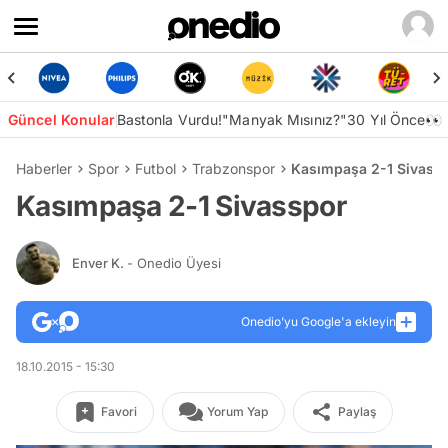
Güncel Konular
Bastonla Vurdu!
"Manyak Mısınız?"
30 Yıl Önce👀
Haberler
Spor
Futbol
Trabzonspor
Kasımpaşa 2-1 Sivass
Kasımpaşa 2-1 Sivasspor
Enver K.
- Onedio Üyesi
Onedio’yu Google'a ekleyin
18.10.2015 - 15:30
Favori
Yorum Yap
Paylaş