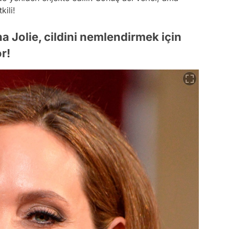
kili!
na Jolie, cildini nemlendirmek için
r!