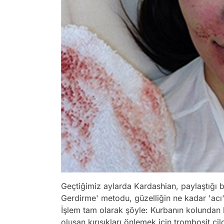
Geçtiğimiz aylarda Kardashian, paylaştığı bu
Gerdirme'
metodu, güzelliğin ne kadar 'acı' 
İşlem tam olarak şöyle: Kurbanın kolundan k
oluşan kırışıkları önlemek için trombosit ci