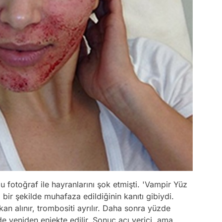
 fotoğraf ile hayranlarını şok etmişti.
'Vampir Yüz
bir şekilde muhafaza edildiğinin kanıtı gibiydi.
an alınır, trombositi ayrılır. Daha sonra yüzde
lde yeniden enjekte edilir. Sonuç acı verici, ama