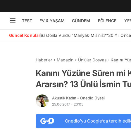
TEST
EV & YAŞAM
GÜNDEM
EĞLENCE
YE
Güncel Konular
Bastonla Vurdu!
"Manyak Mısınız?"
30 Yıl Önc
Haberler
Magazin
Ünlüler Dosyası
Kanını Yü
Ünlü İsmin
Kanını Yüzüne Süren mi K
Ararsın? 13 Ünlü İsmin Tuh
Akustik Kadın
- Onedio Üyesi
25.06.2017 - 20:05
Onedio’yu Google’da tercih edil