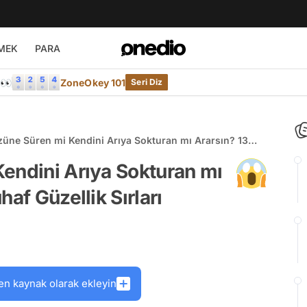
MEK
PARA
e👀
ZoneOkey 101
Seri Diz
züne Süren mi Kendini Arıya Sokturan mı Ararsın? 13
 Tuhaf Güzellik Sırları
endini Arıya Sokturan mı
af Güzellik Sırları
en kaynak olarak ekleyin