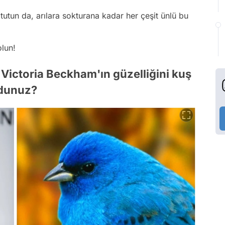
tun da, arılara sokturana kadar her çeşit ünlü bu
olun!
m: Victoria Beckham'ın güzelliğini kuş
ydunuz?