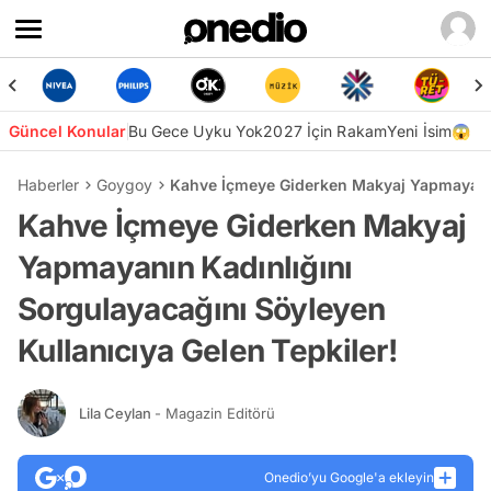
Güncel Konular
Bu Gece Uyku Yok
2027 İçin Rakam
Yeni İsim😱
Haberler
Goygoy
Kahve İçmeye Giderken Makyaj Yapmayanın 
Kahve İçmeye Giderken Makyaj
Yapmayanın Kadınlığını
Sorgulayacağını Söyleyen
Kullanıcıya Gelen Tepkiler!
Lila Ceylan
- Magazin Editörü
Onedio’yu Google'a ekleyin