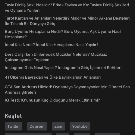
Tavla Diziliş Şekli Nasıldır? Erkek Tavlası ve Kız Tavlası Diziliş Şekilleri
ve Oynama Yönleri
Tarot Kartları ve Anlamları Nelerdir? Majör ve Minör Arkana Desteleri
İle Tılsımlı Bir Dünyaya Giriş
Burç Uyumu Hesaplama Nedir? Burç Uyumu, Aşk Uyumu Nasıl
Hesaplanır?
İdeal Kilo Nedir? İdeal Kilo Hesaplama Nasıl Yapılır?
Ders Çalışırken Dinlenecek Müzikler Nelerdir? Müziksiz
Çalışamayanlar Toplanın!
Instagram Giriş Nasıl Yapılır? Instagram'a Giriş İşlemleri Rehberi
41 Ülkenin Bayrakları ve Ülke Bayraklarının Anlamları
GTA San Andreas Hileleri! Oynamaya Doyamayanlar İçin Güncel San
Andreas Şifreleri
IQ Testi: IQ'unuzun Kaç Olduğunu Merak Ettiniz mi?
Keşfet
Twitter
Deprem
Zam
Youtube