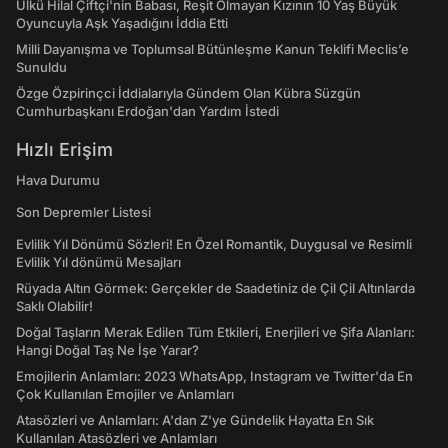
Ülkü Hilal Çiftçi'nin Babası, Reşit Olmayan Kızının 10 Yaş Büyük
Oyuncuyla Aşk Yaşadığını İddia Etti
Milli Dayanışma ve Toplumsal Bütünleşme Kanun Teklifi Meclis’e
Sunuldu
Özge Özpirinçci İddialarıyla Gündem Olan Kübra Süzgün
Cumhurbaşkanı Erdoğan'dan Yardım İstedi
Hızlı Erişim
Hava Durumu
Son Depremler Listesi
Evlilik Yıl Dönümü Sözleri! En Özel Romantik, Duygusal ve Resimli
Evlilik Yıl dönümü Mesajları
Rüyada Altın Görmek: Gerçekler de Saadetiniz de Çil Çil Altınlarda
Saklı Olabilir!
Doğal Taşların Merak Edilen Tüm Etkileri, Enerjileri ve Şifa Alanları:
Hangi Doğal Taş Ne İşe Yarar?
Emojilerin Anlamları: 2023 WhatsApp, Instagram ve Twitter'da En
Çok Kullanılan Emojiler ve Anlamları
Atasözleri ve Anlamları: A'dan Z'ye Gündelik Hayatta En Sık
Kullanılan Atasözleri ve Anlamları