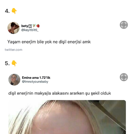
4. 👇
twitter.com
5. 👇