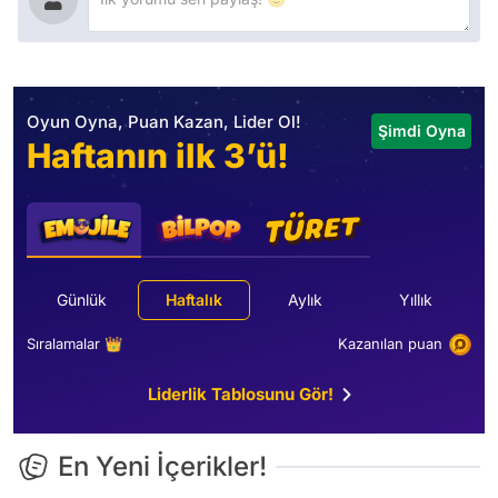
Oyun Oyna, Puan Kazan, Lider Ol!
Şimdi Oyna
Haftanın ilk 3’ü!
Günlük
Haftalık
Aylık
Yıllık
Sıralamalar 👑
Kazanılan puan
Liderlik Tablosunu Gör!
En Yeni İçerikler!