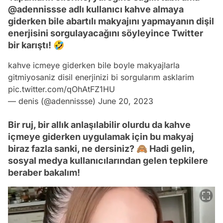
@adennissse adlı kullanıcı kahve almaya
giderken bile abartılı makyajını yapmayanın dişil
enerjisini sorgulayacağını söyleyince Twitter
bir karıştı! 🤣
kahve icmeye giderken bile boyle makyajlarla
gitmiyosaniz disil enerjinizi bi sorgularım asklarim
pic.twitter.com/qOhAtFZ1HU
— denis (@adennissse)
June 20, 2023
Bir ruj, bir allık anlaşılabilir olurdu da kahve
içmeye giderken uygulamak için bu makyaj
biraz fazla sanki, ne dersiniz? 🙈 Hadi gelin,
sosyal medya kullanıcılarından gelen tepkilere
beraber bakalım!