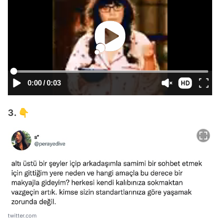
0:00
/
0:03
3. 👇
twitter.com