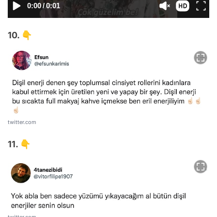
0:00
/
0:01
10. 👇
twitter.com
11. 👇