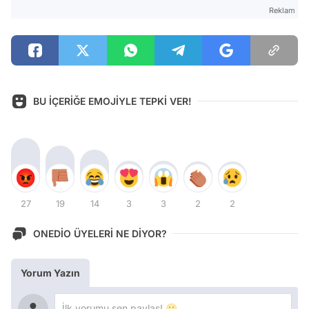
Reklam
BU İÇERİĞE EMOJİYLE TEPKİ VER!
27
19
14
3
3
2
2
ONEDİO ÜYELERİ NE DİYOR?
Yorum Yazın