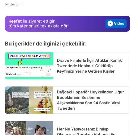
Gündem
twitter.com
Magazin
Keşfet
ile ziyaret ettiğin
Video
tüm kategorileri tek akışta gör!
Test
Bu içerikler de ilginizi çekebilir:
Dizi ve Filmlerle İlgili Attıkları Komik
Tweetlerle Hepimizi Güldürüp
Keyfimizi Yerine Getiren Kişiler
Dağdaki Hoparlör Heykelinden Uğur
Böceklerinin Beslenme
Alışkanlıklarına Son 24 Saatin Viral
Tweetleri
Her Ne Yapıyorsanız Bırakıp
Okumanız Gereken Haftanın En