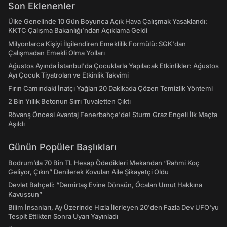
Son Eklenenler
Ülke Genelinde 10 Gün Boyunca Açık Hava Çalışmak Yasaklandı:
KKTC Çalışma Bakanlığı’ndan Açıklama Geldi
Milyonlarca Kişiyi İlgilendiren Emeklilik Formülü: SGK'dan
Çalışmadan Emekli Olma Yolları
Ağustos Ayında İstanbul'da Çocuklarla Yapılacak Etkinlikler: Ağustos
Ayı Çocuk Tiyatroları ve Etkinlik Takvimi
Fırın Camındaki İnatçı Yağları 20 Dakikada Çözen Temizlik Yöntemi
2 Bin Yıllık Betonun Sırrı Tuvaletten Çıktı
Rövanş Öncesi Avantaj Fenerbahçe'de! Sturm Graz Engeli İlk Maçta
Aşıldı
Günün Popüler Başlıkları
Bodrum’da 70 Bin TL Hesap Ödedikleri Mekandan “Rahmi Koç
Geliyor, Çıkın” Denilerek Kovulan Aile Şikayetçi Oldu
Devlet Bahçeli: “Demirtaş Evine Dönsün, Öcalan Umut Hakkına
Kavuşsun”
Bilim İnsanları, Ay Üzerinde Hızla İlerleyen 20'den Fazla Dev UFO'yu
Tespit Ettikten Sonra Uyarı Yayınladı