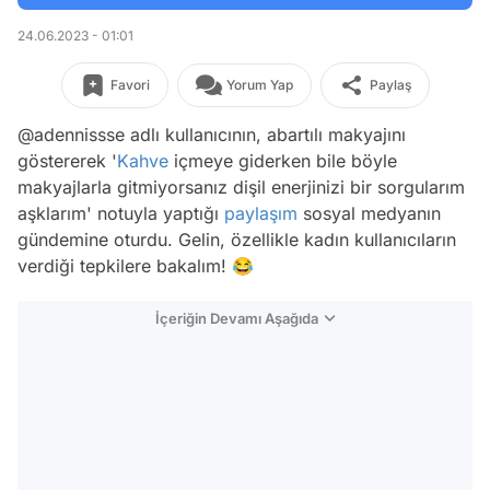
24.06.2023 - 01:01
Favori
Yorum Yap
Paylaş
@adennissse adlı kullanıcının, abartılı makyajını
göstererek '
Kahve
içmeye giderken bile böyle
makyajlarla gitmiyorsanız dişil enerjinizi bir sorgularım
aşklarım' notuyla yaptığı
paylaşım
sosyal medyanın
gündemine oturdu. Gelin, özellikle kadın kullanıcıların
verdiği tepkilere bakalım! 😂
İçeriğin Devamı Aşağıda