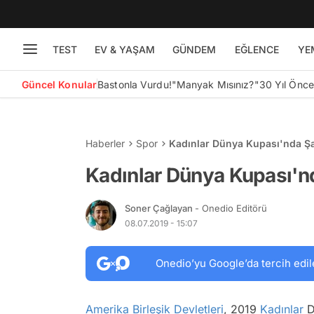
TEST
EV & YAŞAM
GÜNDEM
EĞLENCE
YE
Güncel Konular
Bastonla Vurdu!
"Manyak Mısınız?"
30 Yıl Önc
Haberler
Spor
Kadınlar Dünya Kupası'nda 
Kadınlar Dünya Kupası'
Soner Çağlayan
- Onedio Editörü
08.07.2019 - 15:07
Onedio’yu Google’da tercih edil
Amerika Birleşik Devletleri
, 2019
Kadınlar
D