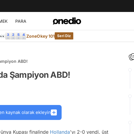
MEK
PARA
e👀
ZoneOkey 101
Seri Diz
Şampiyon ABD!
nda Şampiyon ABD!
en kaynak olarak ekleyin
ünya Kupası finalinde
Hollanda
'yı 2-0 yendi, üst