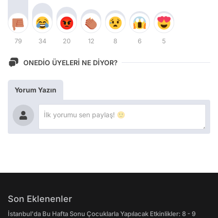
79
34
20
12
8
6
5
ONEDİO ÜYELERİ NE DİYOR?
Yorum Yazın
Son Eklenenler
İstanbul'da Bu Hafta Sonu Çocuklarla Yapılacak Etkinlikler: 8 - 9