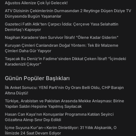
Ağustos Ailenize Çok İyi Gelecek!
ATV Dizisinin Çekimlerinin Durmasından 2 Reytinge Düşen Diziye TV
Dünyasında Bugün Yaşananlar
Gazeteci Fatih Atik'ten Çarpıcı İddia: Çerçeve Yasa Selahattin
Demirtaş'ı Kapsıyor
Nagihan Karadere'den Survivor İtirafı! "Ölene Kadar Giderim"
Kuruyan Çimleri Canlandıran Doğal Yöntem: Tek Bir Malzeme
Çimleri Daha Gür Yapıyor
Taşacak Bu Deniz'in Fadime'sinden Dikkat Çeken İtiraf! "İçimdeki
Karadenizli Çıkıyor"
Günün Popüler Başlıkları
İlk Anket Sonucu: YENİ Parti'nin Oy Oranı Belli Oldu, CHP Barajın
Altına Düştü!
Türkiye, Arabistan ve Pakistan Arasında Mekke Anlaşması: Birine
Yapılan Saldırı Hepsine Yapılmış Sayılacak
Hasan Can Kaya’nın Konuşanlar Programına Katılan Seyirci
Gözaltına Alınıp Sınır Dışı Edildi
İçme Suyuna Kur'an-ı Kerim Dinletiliyor: 31 Yıllık Alışkanlık, O
İlimizde 24 Saat Devam Ediyor