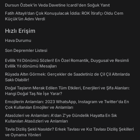
Dursun Özbek'in Veda Davetine Icardi'den Soğuk Yanıt
Fatih Altaylı’dan Çok Konuşulacak İddia: ROK İtirafçı Oldu Cem
Küçük’ün Adını Verdi
Hızlı Erişim
Hava Durumu
Son Depremler Listesi
Evlilik Yıl Dönümü Sözleri! En Özel Romantik, Duygusal ve Resimli
Evlilik Yıl dönümü Mesajları
Rüyada Altın Görmek: Gerçekler de Saadetiniz de Çil Çil Altınlarda
Saklı Olabilir!
Doğal Taşların Merak Edilen Tüm Etkileri, Enerjileri ve Şifa Alanları:
Hangi Doğal Taş Ne İşe Yarar?
Emojilerin Anlamları: 2023 WhatsApp, Instagram ve Twitter'da En
Çok Kullanılan Emojiler ve Anlamları
Atasözleri ve Anlamları: A'dan Z'ye Gündelik Hayatta En Sık
Kullanılan Atasözleri ve Anlamları
Tavla Diziliş Şekli Nasıldır? Erkek Tavlası ve Kız Tavlası Diziliş Şekilleri
ve Oynama Yönleri