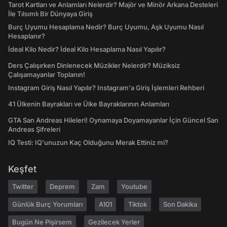
Tarot Kartları ve Anlamları Nelerdir? Majör ve Minör Arkana Desteleri
İle Tılsımlı Bir Dünyaya Giriş
Burç Uyumu Hesaplama Nedir? Burç Uyumu, Aşk Uyumu Nasıl
Hesaplanır?
İdeal Kilo Nedir? İdeal Kilo Hesaplama Nasıl Yapılır?
Ders Çalışırken Dinlenecek Müzikler Nelerdir? Müziksiz
Çalışamayanlar Toplanın!
Instagram Giriş Nasıl Yapılır? Instagram'a Giriş İşlemleri Rehberi
41 Ülkenin Bayrakları ve Ülke Bayraklarının Anlamları
GTA San Andreas Hileleri! Oynamaya Doyamayanlar İçin Güncel San
Andreas Şifreleri
IQ Testi: IQ'unuzun Kaç Olduğunu Merak Ettiniz mi?
Keşfet
Twitter
Deprem
Zam
Youtube
Günlük Burç Yorumları
A101
Tiktok
Son Dakika
Bugün Ne Pişirsem
Gezilecek Yerler