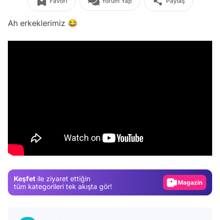
Favori
Yorum Yap
Paylaş
Ah erkeklerimiz 😂
Video
Test
Gündem
Keşfet
ile ziyaret ettiğin
Magazin
tüm kategorileri tek akışta gör!
Video
Test