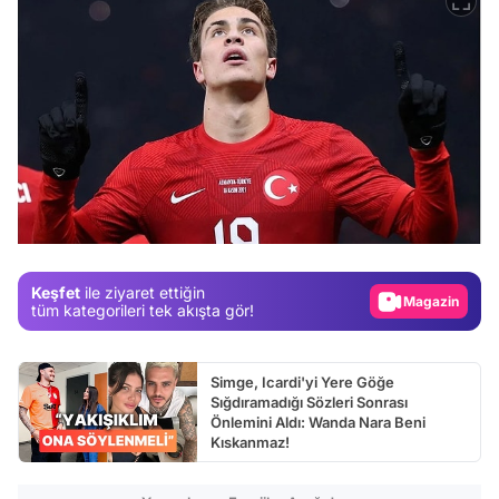
Video
Test
Gündem
Keşfet
ile ziyaret ettiğin
Magazin
tüm kategorileri tek akışta gör!
Video
Test
Simge, Icardi'yi Yere Göğe
Sığdıramadığı Sözleri Sonrası
Önlemini Aldı: Wanda Nara Beni
Kıskanmaz!