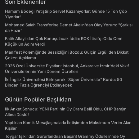
Son Eklenenler
Hamam Böceği Yetiştirip Servet Kazanıyorlar: Günde 15 Ton Çöp
Yiyorlar!
Mohamed Salah Transferine Demet Akalın'dan Olay Yorum: "Şarkısı
da Hazır"
Fatih Altaylı’dan Çok Konuşulacak İddia: ROK İtirafçı Oldu Cem
Küçük’ün Adını Verdi
Manifest Polemiğinde Sessizliğini Bozdu: Gülçin Ergül'den Dikkat
Çeken Açıklama
2026 Özel Üniversite Fiyatları: İstanbul, Ankara ve İzmir'deki Vakıf
Üniversitelerinin Yeni Dönem Ücretleri
İki İngiliz Üniversitesi Birleşerek “Süper Üniversite” Kurdu: 50
Binden Fazla Öğrenciyi Etkileyecek
Günün Popüler Başlıkları
İlk Anket Sonucu: YENİ Parti'nin Oy Oranı Belli Oldu, CHP Barajın
Altına Düştü!
Yaptıkları Komik Mesajlaşmalarla İletişimden Maksimum Verim Alan
Kişiler
Toygar Işıklı'dan Gururlandıran Başarı! Grammy Ödülleri'nde Oy