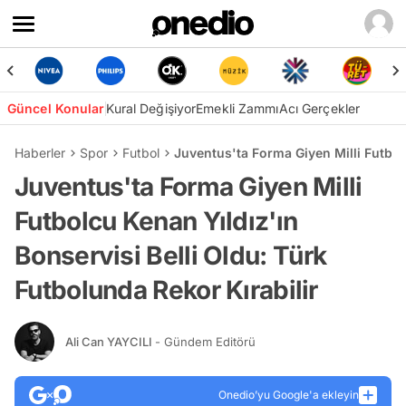
Güncel Konular
Kural Değişiyor
Emekli Zammı
Acı Gerçekler
Haberler
Spor
Futbol
Juventus'ta Forma Giyen Milli Futbolc
Juventus'ta Forma Giyen Milli
Futbolcu Kenan Yıldız'ın
Bonservisi Belli Oldu: Türk
Futbolunda Rekor Kırabilir
Ali Can YAYCILI
- Gündem Editörü
Onedio’yu Google'a ekleyin