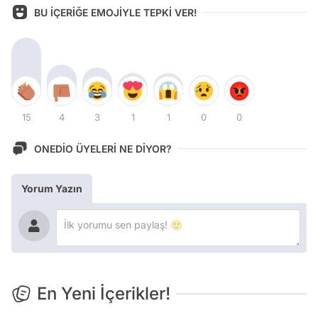
BU İÇERİĞE EMOJİYLE TEPKİ VER!
15
4
3
1
1
0
0
ONEDİO ÜYELERİ NE DİYOR?
Yorum Yazın
En Yeni İçerikler!