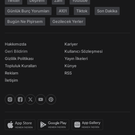
Twitter
Deprem
Zam
Youtube
Günlük Burç Yorumları
A101
Tiktok
Son Dakika
Bugün Ne Pişirsem
Gezilecek Yerler
Hakkımızda
Kariyer
Geri Bildirim
Kullanıcı Sözleşmesi
Gizlilik Politikası
Yayın İlkeleri
Topluluk Kuralları
Künye
Reklam
RSS
İletişim