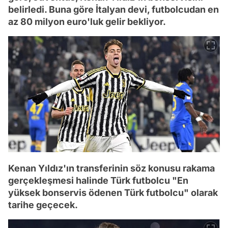
belirledi. Buna göre İtalyan devi, futbolcudan en
az 80 milyon euro'luk gelir bekliyor.
Kenan Yıldız'ın transferinin söz konusu rakama
gerçekleşmesi halinde Türk futbolcu "En
yüksek bonservis ödenen Türk futbolcu" olarak
tarihe geçecek.