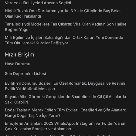
Verecek Jüri Üyeleri Arasına Seçildi
Hiçbir Tuzak Onu Durduramıyordu: 3 Yıldır Çiftçilerin Baş Belası
Olan Kedi Yakalandı
Tarla İşçisiydi Modellere Taş Çıkarttı: Viral Olan Kadının Son Haline
Beğeni Yağdı
Milli Eğitim ve İçişleri Bakanlığı’ndan Ortak Karar: Yeni Dönemde
Tüm Okullardaki Kurallar Değişiyor
Hızlı Erişim
Hava Durumu
Son Depremler Listesi
Evlilik Yıl Dönümü Sözleri! En Özel Romantik, Duygusal ve Resimli
Evlilik Yıl dönümü Mesajları
Rüyada Altın Görmek: Gerçekler de Saadetiniz de Çil Çil Altınlarda
Saklı Olabilir!
Doğal Taşların Merak Edilen Tüm Etkileri, Enerjileri ve Şifa Alanları:
Hangi Doğal Taş Ne İşe Yarar?
Emojilerin Anlamları: 2023 WhatsApp, Instagram ve Twitter'da En
Çok Kullanılan Emojiler ve Anlamları