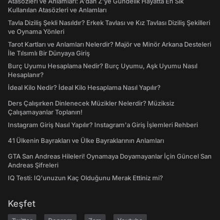
Atasözleri ve Anlamları: A'dan Z'ye Gündelik Hayatta En Sık
Kullanılan Atasözleri ve Anlamları
Tavla Diziliş Şekli Nasıldır? Erkek Tavlası ve Kız Tavlası Diziliş Şekilleri
ve Oynama Yönleri
Tarot Kartları ve Anlamları Nelerdir? Majör ve Minör Arkana Desteleri
İle Tılsımlı Bir Dünyaya Giriş
Burç Uyumu Hesaplama Nedir? Burç Uyumu, Aşk Uyumu Nasıl
Hesaplanır?
İdeal Kilo Nedir? İdeal Kilo Hesaplama Nasıl Yapılır?
Ders Çalışırken Dinlenecek Müzikler Nelerdir? Müziksiz
Çalışamayanlar Toplanın!
Instagram Giriş Nasıl Yapılır? Instagram'a Giriş İşlemleri Rehberi
41 Ülkenin Bayrakları ve Ülke Bayraklarının Anlamları
GTA San Andreas Hileleri! Oynamaya Doyamayanlar İçin Güncel San
Andreas Şifreleri
IQ Testi: IQ'unuzun Kaç Olduğunu Merak Ettiniz mi?
Keşfet