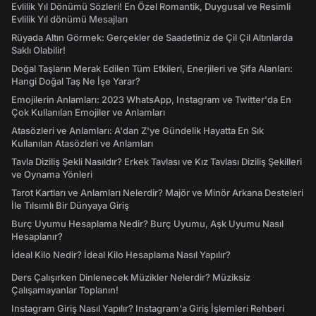
Evlilik Yıl Dönümü Sözleri! En Özel Romantik, Duygusal ve Resimli
Evlilik Yıl dönümü Mesajları
Rüyada Altın Görmek: Gerçekler de Saadetiniz de Çil Çil Altınlarda
Saklı Olabilir!
Doğal Taşların Merak Edilen Tüm Etkileri, Enerjileri ve Şifa Alanları:
Hangi Doğal Taş Ne İşe Yarar?
Emojilerin Anlamları: 2023 WhatsApp, Instagram ve Twitter'da En
Çok Kullanılan Emojiler ve Anlamları
Atasözleri ve Anlamları: A'dan Z'ye Gündelik Hayatta En Sık
Kullanılan Atasözleri ve Anlamları
Tavla Diziliş Şekli Nasıldır? Erkek Tavlası ve Kız Tavlası Diziliş Şekilleri
ve Oynama Yönleri
Tarot Kartları ve Anlamları Nelerdir? Majör ve Minör Arkana Desteleri
İle Tılsımlı Bir Dünyaya Giriş
Burç Uyumu Hesaplama Nedir? Burç Uyumu, Aşk Uyumu Nasıl
Hesaplanır?
İdeal Kilo Nedir? İdeal Kilo Hesaplama Nasıl Yapılır?
Ders Çalışırken Dinlenecek Müzikler Nelerdir? Müziksiz
Çalışamayanlar Toplanın!
Instagram Giriş Nasıl Yapılır? Instagram'a Giriş İşlemleri Rehberi