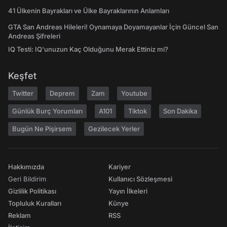
41 Ülkenin Bayrakları ve Ülke Bayraklarının Anlamları
GTA San Andreas Hileleri! Oynamaya Doyamayanlar İçin Güncel San
Andreas Şifreleri
IQ Testi: IQ'unuzun Kaç Olduğunu Merak Ettiniz mi?
Keşfet
Twitter
Deprem
Zam
Youtube
Günlük Burç Yorumları
A101
Tiktok
Son Dakika
Bugün Ne Pişirsem
Gezilecek Yerler
Hakkımızda
Kariyer
Geri Bildirim
Kullanıcı Sözleşmesi
Gizlilik Politikası
Yayın İlkeleri
Topluluk Kuralları
Künye
Reklam
RSS