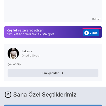
Video
Test
Gündem
Reklam
Magazin
Keşfet
ile ziyaret ettiğin
Video
tüm kategorileri tek akışta gör!
Test
hakan a
Onedio Üyesi
çok acaip
Tüm içerikleri
Sana Özel Seçtiklerimiz