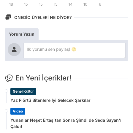
18
15
15
15
14
10
6
ONEDİO ÜYELERİ NE DİYOR?
Yorum Yazın
En Yeni İçerikler!
Genel Kültür
Yaz Flörtü Bitenlere İyi Gelecek Şarkılar
Video
Yunanlar Neşet Ertaş'tan Sonra Şimdi de Seda Sayan'ı
Çaldı!