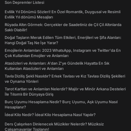
Son Depremler Listesi
Evlilik Yıl Dönümü Sözleri! En Özel Romantik, Duygusal ve Resimli
Evlilik Yıl dönümü Mesajları
Rüyada Altın Görmek: Gerçekler de Saadetiniz de Çil Çil Altınlarda
Saklı Olabilir!
Doğal Taşların Merak Edilen Tüm Etkileri, Enerjileri ve Şifa Alanları:
Hangi Doğal Taş Ne İşe Yarar?
Emojilerin Anlamları: 2023 WhatsApp, Instagram ve Twitter'da En
Çok Kullanılan Emojiler ve Anlamları
Atasözleri ve Anlamları: A'dan Z'ye Gündelik Hayatta En Sık
Kullanılan Atasözleri ve Anlamları
Tavla Diziliş Şekli Nasıldır? Erkek Tavlası ve Kız Tavlası Diziliş Şekilleri
ve Oynama Yönleri
Tarot Kartları ve Anlamları Nelerdir? Majör ve Minör Arkana Desteleri
İle Tılsımlı Bir Dünyaya Giriş
Burç Uyumu Hesaplama Nedir? Burç Uyumu, Aşk Uyumu Nasıl
Hesaplanır?
İdeal Kilo Nedir? İdeal Kilo Hesaplama Nasıl Yapılır?
Ders Çalışırken Dinlenecek Müzikler Nelerdir? Müziksiz
Çalışamayanlar Toplanın!