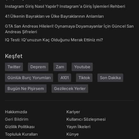
Instagram Giriş Nasıl Yapılır? Instagram'a Giriş İşlemleri Rehberi
41 Ülkenin Bayrakları ve Ülke Bayraklarının Anlamları
GTA San Andreas Hileleri! Oynamaya Doyamayanlar İçin Güncel San
Andreas Şifreleri
IQ Testi: IQ'unuzun Kaç Olduğunu Merak Ettiniz mi?
Keşfet
Twitter
Deprem
Zam
Youtube
Günlük Burç Yorumları
A101
Tiktok
Son Dakika
Bugün Ne Pişirsem
Gezilecek Yerler
Hakkımızda
Kariyer
Geri Bildirim
Kullanıcı Sözleşmesi
Gizlilik Politikası
Yayın İlkeleri
Topluluk Kuralları
Künye