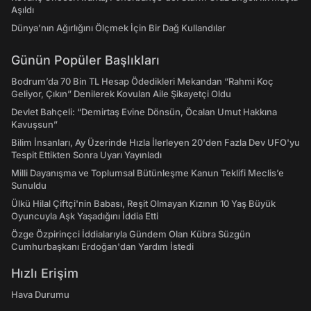
Aşıldı
Dünya’nın Ağırlığını Ölçmek İçin Bir Dağ Kullandılar
Günün Popüler Başlıkları
Bodrum’da 70 Bin TL Hesap Ödedikleri Mekandan “Rahmi Koç
Geliyor, Çıkın” Denilerek Kovulan Aile Şikayetçi Oldu
Devlet Bahçeli: “Demirtaş Evine Dönsün, Öcalan Umut Hakkına
Kavuşsun”
Bilim İnsanları, Ay Üzerinde Hızla İlerleyen 20'den Fazla Dev UFO'yu
Tespit Ettikten Sonra Uyarı Yayınladı
Milli Dayanışma ve Toplumsal Bütünleşme Kanun Teklifi Meclis’e
Sunuldu
Ülkü Hilal Çiftçi'nin Babası, Reşit Olmayan Kızının 10 Yaş Büyük
Oyuncuyla Aşk Yaşadığını İddia Etti
Özge Özpirinçci İddialarıyla Gündem Olan Kübra Süzgün
Cumhurbaşkanı Erdoğan'dan Yardım İstedi
Hızlı Erişim
Hava Durumu