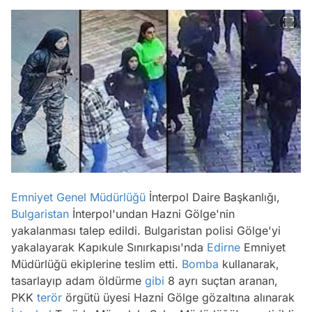
Emniyet Genel Müdürlüğü
İnterpol Daire Başkanlığı,
Bulgaristan
İnterpol'undan Hazni Gölge'nin
yakalanması talep edildi. Bulgaristan polisi Gölge'yi
yakalayarak Kapıkule Sınırkapısı'nda
Edirne
Emniyet
Müdürlüğü ekiplerine teslim etti.
Bomba
kullanarak,
tasarlayıp adam öldürme
gibi
8 ayrı suçtan aranan,
PKK
terör
örgütü üyesi Hazni Gölge gözaltına alınarak