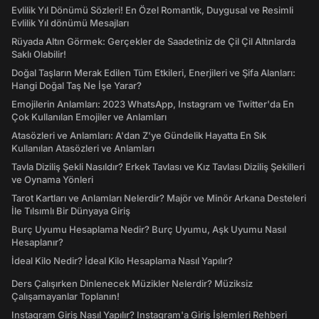
Evlilik Yıl Dönümü Sözleri! En Özel Romantik, Duygusal ve Resimli
Evlilik Yıl dönümü Mesajları
Rüyada Altın Görmek: Gerçekler de Saadetiniz de Çil Çil Altınlarda
Saklı Olabilir!
Doğal Taşların Merak Edilen Tüm Etkileri, Enerjileri ve Şifa Alanları:
Hangi Doğal Taş Ne İşe Yarar?
Emojilerin Anlamları: 2023 WhatsApp, Instagram ve Twitter'da En
Çok Kullanılan Emojiler ve Anlamları
Atasözleri ve Anlamları: A'dan Z'ye Gündelik Hayatta En Sık
Kullanılan Atasözleri ve Anlamları
Tavla Diziliş Şekli Nasıldır? Erkek Tavlası ve Kız Tavlası Diziliş Şekilleri
ve Oynama Yönleri
Tarot Kartları ve Anlamları Nelerdir? Majör ve Minör Arkana Desteleri
İle Tılsımlı Bir Dünyaya Giriş
Burç Uyumu Hesaplama Nedir? Burç Uyumu, Aşk Uyumu Nasıl
Hesaplanır?
İdeal Kilo Nedir? İdeal Kilo Hesaplama Nasıl Yapılır?
Ders Çalışırken Dinlenecek Müzikler Nelerdir? Müziksiz
Çalışamayanlar Toplanın!
Instagram Giriş Nasıl Yapılır? Instagram'a Giriş İşlemleri Rehberi