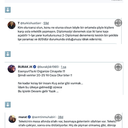
⬇
⬇
⬇