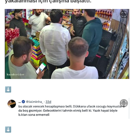
yakalanması için çalışma başlattı.
⬇
⬇