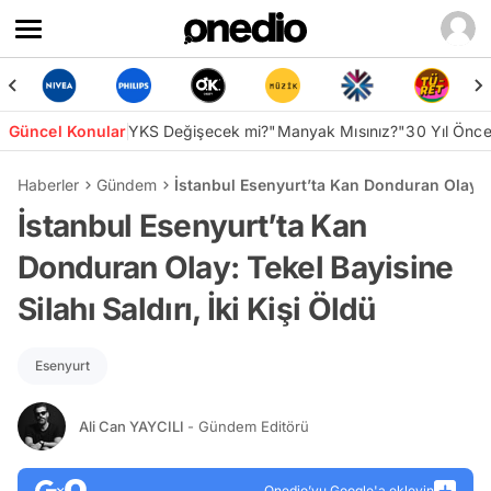
Güncel Konular
YKS Değişecek mi?
"Manyak Mısınız?"
30 Yıl Önc
Haberler
Gündem
İstanbul Esenyurt’ta Kan Donduran Olay: Tek
İstanbul Esenyurt’ta Kan
Donduran Olay: Tekel Bayisine
Silahı Saldırı, İki Kişi Öldü
Esenyurt
Ali Can YAYCILI
- Gündem Editörü
Onedio’yu Google'a ekleyin