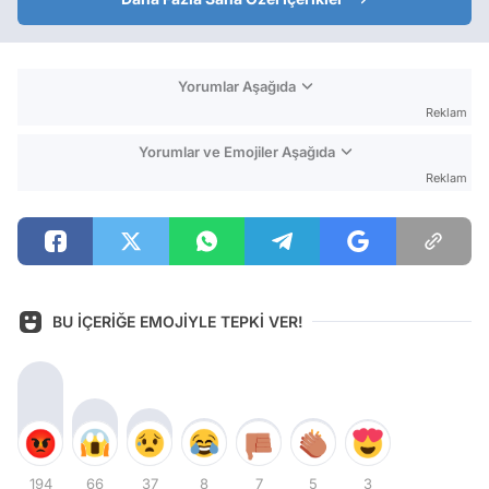
Yorumlar Aşağıda
Reklam
Yorumlar ve Emojiler Aşağıda
Reklam
BU İÇERİĞE EMOJİYLE TEPKİ VER!
194
66
37
8
7
5
3