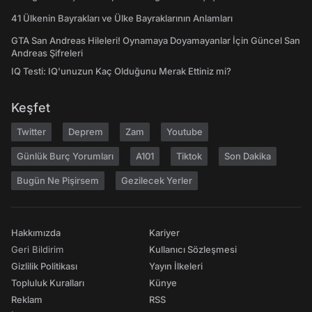
41 Ülkenin Bayrakları ve Ülke Bayraklarının Anlamları
GTA San Andreas Hileleri! Oynamaya Doyamayanlar İçin Güncel San
Andreas Şifreleri
IQ Testi: IQ'unuzun Kaç Olduğunu Merak Ettiniz mi?
Keşfet
Twitter
Deprem
Zam
Youtube
Günlük Burç Yorumları
A101
Tiktok
Son Dakika
Bugün Ne Pişirsem
Gezilecek Yerler
Hakkımızda
Kariyer
Geri Bildirim
Kullanıcı Sözleşmesi
Gizlilik Politikası
Yayın İlkeleri
Topluluk Kuralları
Künye
Reklam
RSS