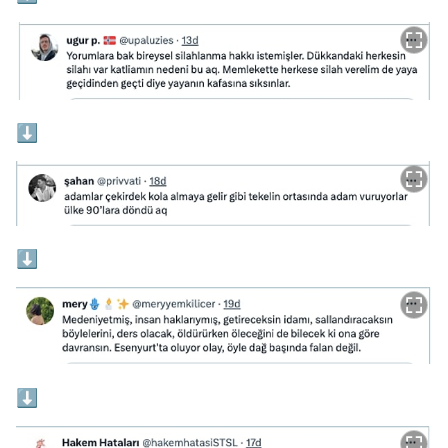
⬇
⬇
⬇