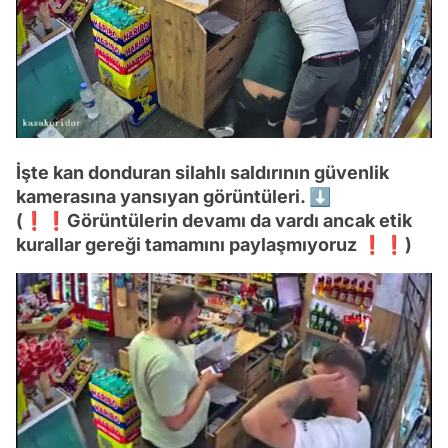
İşte kan donduran silahlı saldırının güvenlik
kamerasına yansıyan görüntüleri. ⬇
(❗❗Görüntülerin devamı da vardı ancak etik
kurallar gereği tamamını paylaşmıyoruz ❗❗)