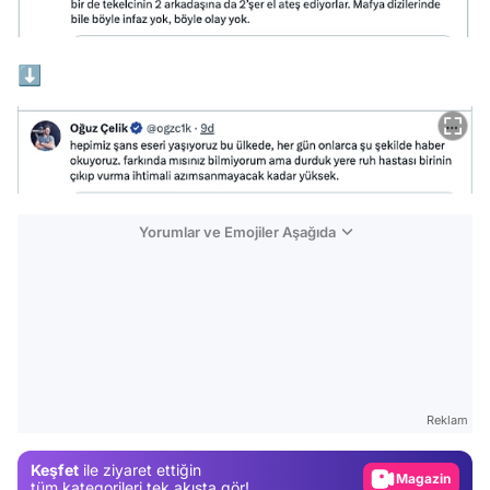
⬇
Yorumlar ve Emojiler Aşağıda
Video
Test
Gündem
Reklam
Magazin
Keşfet
ile ziyaret ettiğin
Video
tüm kategorileri tek akışta gör!