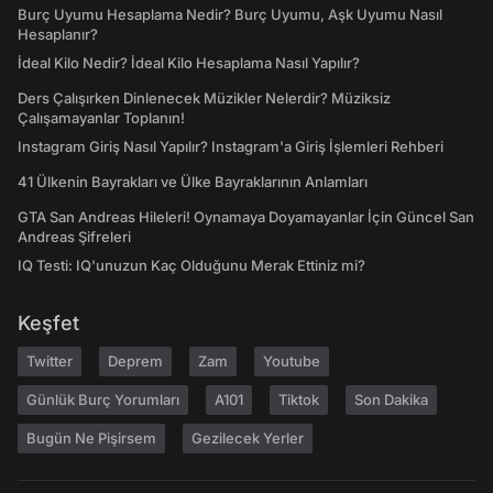
Burç Uyumu Hesaplama Nedir? Burç Uyumu, Aşk Uyumu Nasıl
Hesaplanır?
İdeal Kilo Nedir? İdeal Kilo Hesaplama Nasıl Yapılır?
Ders Çalışırken Dinlenecek Müzikler Nelerdir? Müziksiz
Çalışamayanlar Toplanın!
Instagram Giriş Nasıl Yapılır? Instagram'a Giriş İşlemleri Rehberi
41 Ülkenin Bayrakları ve Ülke Bayraklarının Anlamları
GTA San Andreas Hileleri! Oynamaya Doyamayanlar İçin Güncel San
Andreas Şifreleri
IQ Testi: IQ'unuzun Kaç Olduğunu Merak Ettiniz mi?
Keşfet
Twitter
Deprem
Zam
Youtube
Günlük Burç Yorumları
A101
Tiktok
Son Dakika
Bugün Ne Pişirsem
Gezilecek Yerler