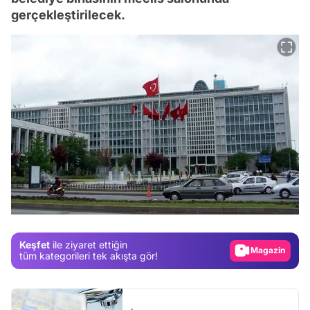
gerçekleştirilecek.
Video
Test
Gündem
Keşfet
ile ziyaret ettiğin
Magazin
tüm kategorileri tek akışta gör!
Video
Test