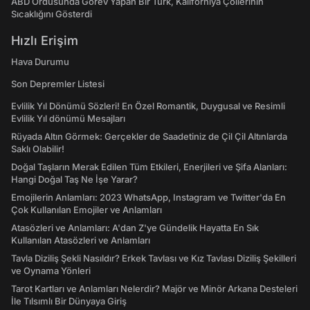
ABD Ordusunda Görev Yapan Bir Türk, Kaliforniya Çöllerinin
Sıcaklığını Gösterdi
Hızlı Erişim
Hava Durumu
Son Depremler Listesi
Evlilik Yıl Dönümü Sözleri! En Özel Romantik, Duygusal ve Resimli
Evlilik Yıl dönümü Mesajları
Rüyada Altın Görmek: Gerçekler de Saadetiniz de Çil Çil Altınlarda
Saklı Olabilir!
Doğal Taşların Merak Edilen Tüm Etkileri, Enerjileri ve Şifa Alanları:
Hangi Doğal Taş Ne İşe Yarar?
Emojilerin Anlamları: 2023 WhatsApp, Instagram ve Twitter'da En
Çok Kullanılan Emojiler ve Anlamları
Atasözleri ve Anlamları: A'dan Z'ye Gündelik Hayatta En Sık
Kullanılan Atasözleri ve Anlamları
Tavla Diziliş Şekli Nasıldır? Erkek Tavlası ve Kız Tavlası Diziliş Şekilleri
ve Oynama Yönleri
Tarot Kartları ve Anlamları Nelerdir? Majör ve Minör Arkana Desteleri
İle Tılsımlı Bir Dünyaya Giriş