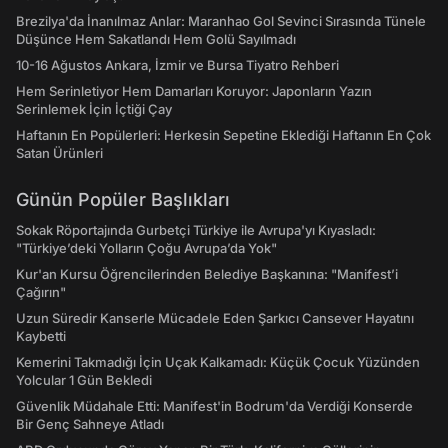
Brezilya'da İnanılmaz Anlar: Maranhao Gol Sevinci Sırasında Tünele
Düşünce Hem Sakatlandı Hem Golü Sayılmadı
10-16 Ağustos Ankara, İzmir ve Bursa Tiyatro Rehberi
Hem Serinletiyor Hem Damarları Koruyor: Japonların Yazın
Serinlemek İçin İçtiği Çay
Haftanın En Popülerleri: Herkesin Sepetine Eklediği Haftanın En Çok
Satan Ürünleri
Günün Popüler Başlıkları
Sokak Röportajında Gurbetçi Türkiye ile Avrupa'yı Kıyasladı:
"Türkiye’deki Yolların Çoğu Avrupa’da Yok"
Kur'an Kursu Öğrencilerinden Belediye Başkanına: "Manifest’i
Çağırın"
Uzun Süredir Kanserle Mücadele Eden Şarkıcı Cansever Hayatını
Kaybetti
Kemerini Takmadığı İçin Uçak Kalkamadı: Küçük Çocuk Yüzünden
Yolcular 1 Gün Bekledi
Güvenlik Müdahale Etti: Manifest'in Bodrum'da Verdiği Konserde
Bir Genç Sahneye Atladı