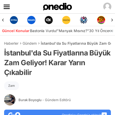
Güncel Konular
Bastonla Vurdu!
"Manyak Mısınız?"
30 Yıl Önce👀
Haberler
Gündem
İstanbul'da Su Fiyatlarına Büyük Zam Geliy
İstanbul'da Su Fiyatlarına Büyük
Zam Geliyor! Karar Yarın
Çıkabilir
Zam
Burak Boyoglu
- Gündem Editörü
Onedio’yu Google'a ekleyin