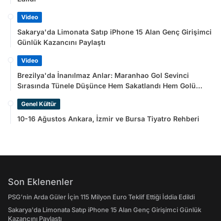
Video
Sakarya'da Limonata Satıp iPhone 15 Alan Genç Girişimci
Günlük Kazancını Paylaştı
Video
Brezilya'da İnanılmaz Anlar: Maranhao Gol Sevinci
Sırasında Tünele Düşünce Hem Sakatlandı Hem Golü
Sayılmadı
Genel Kültür
10-16 Ağustos Ankara, İzmir ve Bursa Tiyatro Rehberi
Son Eklenenler
PSG’nin Arda Güler İçin 115 Milyon Euro Teklif Ettiği İddia Edildi
Sakarya'da Limonata Satıp iPhone 15 Alan Genç Girişimci Günlük
Kazancını Paylaştı