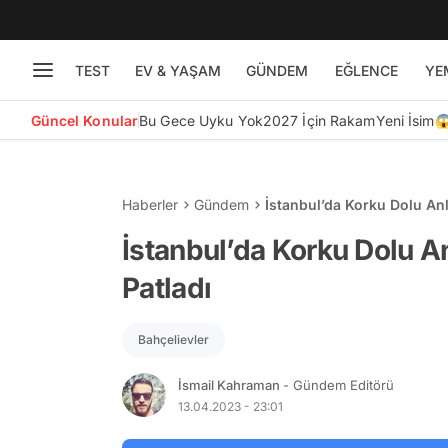
TEST
EV & YAŞAM
GÜNDEM
EĞLENCE
YE
Güncel Konular
Bu Gece Uyku Yok
2027 İçin Rakam
Yeni İsim
Haberler
Gündem
İstanbul’da Korku Dolu Anla
İstanbul’da Korku Dolu Anl
Patladı
Bahçelievler
İsmail Kahraman
- Gündem Editörü
13.04.2023 - 23:01