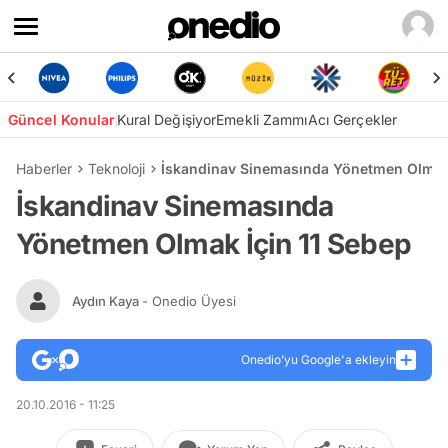
Güncel Konular
Kural Değişiyor
Emekli Zammı
Acı Gerçekler
Haberler
Teknoloji
İskandinav Sinemasında Yönetmen Olmak 
İskandinav Sinemasında
Yönetmen Olmak İçin 11 Sebep
Aydın Kaya
- Onedio Üyesi
Onedio’yu Google'a ekleyin
20.10.2016 - 11:25