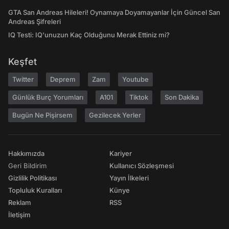
GTA San Andreas Hileleri! Oynamaya Doyamayanlar İçin Güncel San
Andreas Şifreleri
IQ Testi: IQ'unuzun Kaç Olduğunu Merak Ettiniz mi?
Keşfet
Twitter
Deprem
Zam
Youtube
Günlük Burç Yorumları
A101
Tiktok
Son Dakika
Bugün Ne Pişirsem
Gezilecek Yerler
Hakkımızda
Kariyer
Geri Bildirim
Kullanıcı Sözleşmesi
Gizlilik Politikası
Yayın İlkeleri
Topluluk Kuralları
Künye
Reklam
RSS
İletişim