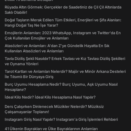
Rüyada Altın Görmek: Gerçekler de Saadetiniz de Çil Çil Altınlarda
Saklı Olabilir!
Doğal Taşların Merak Edilen Tüm Etkileri, Enerjileri ve Şifa Alanları:
Hangi Doğal Taş Ne İşe Yarar?
Emojilerin Anlamları: 2023 WhatsApp, Instagram ve Twitter'da En
Çok Kullanılan Emojiler ve Anlamları
Atasözleri ve Anlamları: A'dan Z'ye Gündelik Hayatta En Sık
Kullanılan Atasözleri ve Anlamları
Tavla Diziliş Şekli Nasıldır? Erkek Tavlası ve Kız Tavlası Diziliş Şekilleri
ve Oynama Yönleri
Tarot Kartları ve Anlamları Nelerdir? Majör ve Minör Arkana Desteleri
İle Tılsımlı Bir Dünyaya Giriş
Burç Uyumu Hesaplama Nedir? Burç Uyumu, Aşk Uyumu Nasıl
Hesaplanır?
İdeal Kilo Nedir? İdeal Kilo Hesaplama Nasıl Yapılır?
Ders Çalışırken Dinlenecek Müzikler Nelerdir? Müziksiz
Çalışamayanlar Toplanın!
Instagram Giriş Nasıl Yapılır? Instagram'a Giriş İşlemleri Rehberi
41 Ülkenin Bayrakları ve Ülke Bayraklarının Anlamları