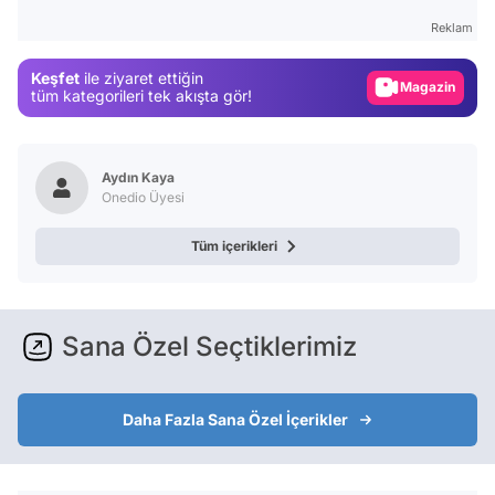
Gündem
Reklam
Magazin
Keşfet
ile ziyaret ettiğin
Video
tüm kategorileri tek akışta gör!
Test
Aydın Kaya
Onedio Üyesi
Tüm içerikleri
Sana Özel Seçtiklerimiz
Daha Fazla Sana Özel İçerikler