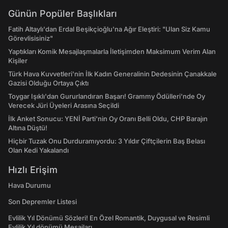
Günün Popüler Başlıkları
Fatih Altaylı'dan Erdal Beşikçioğlu'na Ağır Eleştiri: "Ulan Siz Kamu
Görevlisisiniz"
Yaptıkları Komik Mesajlaşmalarla İletişimden Maksimum Verim Alan
Kişiler
Türk Hava Kuvvetleri'nin İlk Kadın Generalinin Dedesinin Çanakkale
Gazisi Olduğu Ortaya Çıktı
Toygar Işıklı'dan Gururlandıran Başarı! Grammy Ödülleri'nde Oy
Verecek Jüri Üyeleri Arasına Seçildi
İlk Anket Sonucu: YENİ Parti'nin Oy Oranı Belli Oldu, CHP Barajın
Altına Düştü!
Hiçbir Tuzak Onu Durduramıyordu: 3 Yıldır Çiftçilerin Baş Belası
Olan Kedi Yakalandı
Hızlı Erişim
Hava Durumu
Son Depremler Listesi
Evlilik Yıl Dönümü Sözleri! En Özel Romantik, Duygusal ve Resimli
Evlilik Yıl dönümü Mesajları