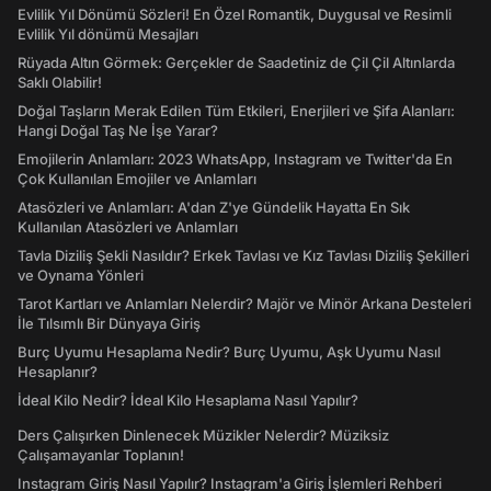
Evlilik Yıl Dönümü Sözleri! En Özel Romantik, Duygusal ve Resimli
Evlilik Yıl dönümü Mesajları
Rüyada Altın Görmek: Gerçekler de Saadetiniz de Çil Çil Altınlarda
Saklı Olabilir!
Doğal Taşların Merak Edilen Tüm Etkileri, Enerjileri ve Şifa Alanları:
Hangi Doğal Taş Ne İşe Yarar?
Emojilerin Anlamları: 2023 WhatsApp, Instagram ve Twitter'da En
Çok Kullanılan Emojiler ve Anlamları
Atasözleri ve Anlamları: A'dan Z'ye Gündelik Hayatta En Sık
Kullanılan Atasözleri ve Anlamları
Tavla Diziliş Şekli Nasıldır? Erkek Tavlası ve Kız Tavlası Diziliş Şekilleri
ve Oynama Yönleri
Tarot Kartları ve Anlamları Nelerdir? Majör ve Minör Arkana Desteleri
İle Tılsımlı Bir Dünyaya Giriş
Burç Uyumu Hesaplama Nedir? Burç Uyumu, Aşk Uyumu Nasıl
Hesaplanır?
İdeal Kilo Nedir? İdeal Kilo Hesaplama Nasıl Yapılır?
Ders Çalışırken Dinlenecek Müzikler Nelerdir? Müziksiz
Çalışamayanlar Toplanın!
Instagram Giriş Nasıl Yapılır? Instagram'a Giriş İşlemleri Rehberi