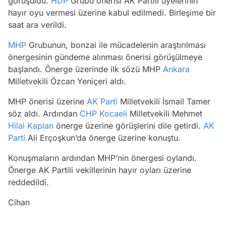
görüşüldü.
HDP
Grubu önerisi AK Partili üyelerinin
hayır oyu vermesi üzerine kabul edilmedi. Birleşime bir
saat ara verildi.
MHP
Grubunun, bonzai ile mücadelenin araştırılması
önergesinin gündeme alınması önerisi görüşülmeye
başlandı. Önerge üzerinde ilk sözü MHP
Ankara
Milletvekili Özcan Yeniçeri aldı.
MHP önerisi üzerine
AK Parti
Milletvekili İsmail Tamer
söz aldı. Ardından
CHP
Kocaeli
Milletvekili Mehmet
Hilal Kaplan
önerge üzerine görüşlerini dile getirdi.
AK
Parti
Ali Erçoşkun’da önerge üzerine konuştu.
Konuşmaların ardından MHP’nin önergesi oylandı.
Önerge AK Partili vekillerinin hayır oyları üzerine
reddedildi.
Cihan