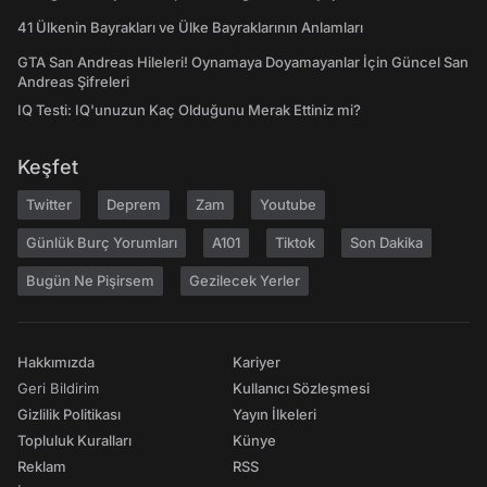
41 Ülkenin Bayrakları ve Ülke Bayraklarının Anlamları
GTA San Andreas Hileleri! Oynamaya Doyamayanlar İçin Güncel San
Andreas Şifreleri
IQ Testi: IQ'unuzun Kaç Olduğunu Merak Ettiniz mi?
Keşfet
Twitter
Deprem
Zam
Youtube
Günlük Burç Yorumları
A101
Tiktok
Son Dakika
Bugün Ne Pişirsem
Gezilecek Yerler
Hakkımızda
Kariyer
Geri Bildirim
Kullanıcı Sözleşmesi
Gizlilik Politikası
Yayın İlkeleri
Topluluk Kuralları
Künye
Reklam
RSS