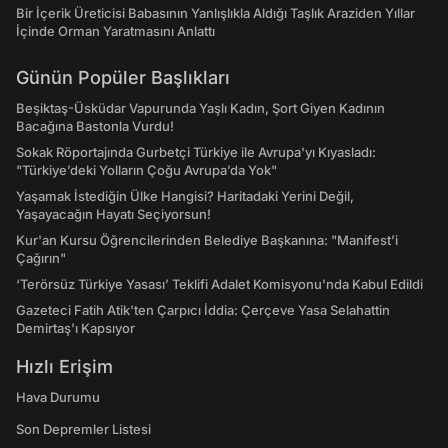
Bir İçerik Üreticisi Babasının Yanlışlıkla Aldığı Taşlık Araziden Yıllar
İçinde Orman Yaratmasını Anlattı
Günün Popüler Başlıkları
Beşiktaş-Üsküdar Vapurunda Yaşlı Kadın, Şort Giyen Kadının
Bacağına Bastonla Vurdu!
Sokak Röportajında Gurbetçi Türkiye ile Avrupa'yı Kıyasladı:
"Türkiye’deki Yolların Çoğu Avrupa’da Yok"
Yaşamak İstediğin Ülke Hangisi? Haritadaki Yerini Değil,
Yaşayacağın Hayatı Seçiyorsun!
Kur'an Kursu Öğrencilerinden Belediye Başkanına: "Manifest’i
Çağırın"
‘Terörsüz Türkiye Yasası’ Teklifi Adalet Komisyonu'nda Kabul Edildi
Gazeteci Fatih Atik'ten Çarpıcı İddia: Çerçeve Yasa Selahattin
Demirtaş'ı Kapsıyor
Hızlı Erişim
Hava Durumu
Son Depremler Listesi