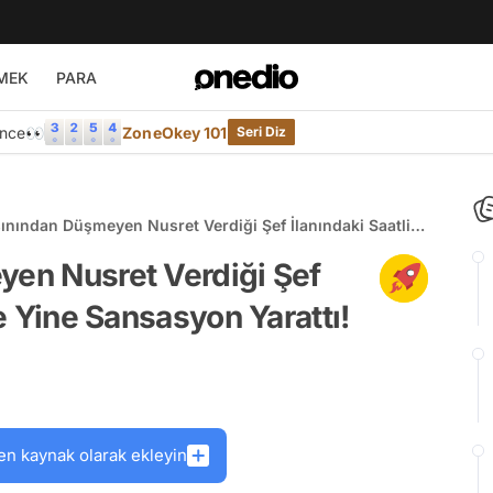
MEK
PARA
Önce👀
ZoneOkey 101
Seri Diz
sınından Düşmeyen Nusret Verdiği Şef İlanındaki Saatlik
Yine Sansasyon Yarattı!
yen Nusret Verdiği Şef
le Yine Sansasyon Yarattı!
en kaynak olarak ekleyin