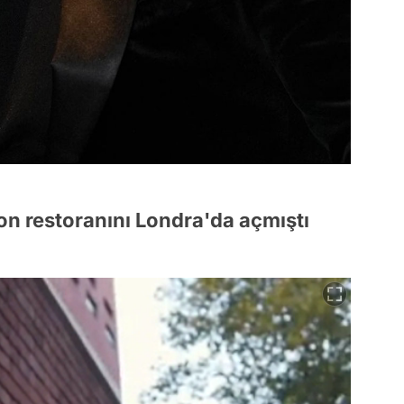
on restoranını Londra'da açmıştı