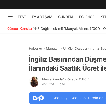
TEST
EV & YAŞAM
GÜNDEM
EĞLENCE
YE
Güncel Konular
YKS Değişecek mi?
"Manyak Mısınız?"
30 Yıl 
Haberler
Magazin
Ünlüler Dosyası
İngiliz Ba
Ücret ile 
İngiliz Basınından Düşme
İlanındaki Saatlik Ücret i
Merve Karadağ
- Onedio Editörü
03.11.2021 - 16:10
Onedio’yu Google’da tercih edil