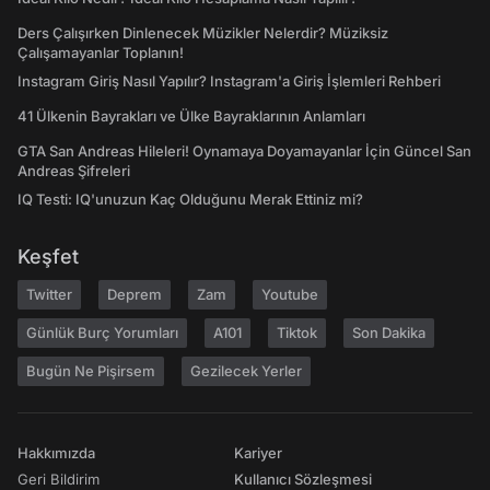
Ders Çalışırken Dinlenecek Müzikler Nelerdir? Müziksiz
Çalışamayanlar Toplanın!
Instagram Giriş Nasıl Yapılır? Instagram'a Giriş İşlemleri Rehberi
41 Ülkenin Bayrakları ve Ülke Bayraklarının Anlamları
GTA San Andreas Hileleri! Oynamaya Doyamayanlar İçin Güncel San
Andreas Şifreleri
IQ Testi: IQ'unuzun Kaç Olduğunu Merak Ettiniz mi?
Keşfet
Twitter
Deprem
Zam
Youtube
Günlük Burç Yorumları
A101
Tiktok
Son Dakika
Bugün Ne Pişirsem
Gezilecek Yerler
Hakkımızda
Kariyer
Geri Bildirim
Kullanıcı Sözleşmesi