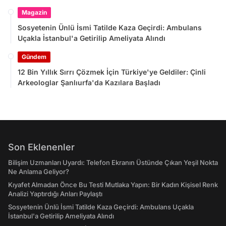
Magazin
Sosyetenin Ünlü İsmi Tatilde Kaza Geçirdi: Ambulans
Uçakla İstanbul'a Getirilip Ameliyata Alındı
Gündem
12 Bin Yıllık Sırrı Çözmek İçin Türkiye'ye Geldiler: Çinli
Arkeologlar Şanlıurfa'da Kazılara Başladı
Son Eklenenler
Bilişim Uzmanları Uyardı: Telefon Ekranın Üstünde Çıkan Yeşil Nokta
Ne Anlama Geliyor?
Kıyafet Almadan Önce Bu Testi Mutlaka Yapın: Bir Kadın Kişisel Renk
Analizi Yaptırdığı Anları Paylaştı
Sosyetenin Ünlü İsmi Tatilde Kaza Geçirdi: Ambulans Uçakla
İstanbul'a Getirilip Ameliyata Alındı