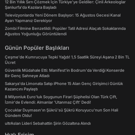
12 Bin Yıllık Sırrı Çözmek İçin Türkiye'ye Geldiler: Çinli Arkeologlar
Şanlıurfa'da Kazılara Başladı
Televizyonlarda Yeni Dönem Başlıyor: 15 Ağustos Gecesi Kanal
Ayarı Yapmanız Gerekiyor
Zombi Filmine Benzetildi: Popüler Tatil Adresi Alaçatı Sokaklarında
Ağustos Yoğunluğu Görüntülendi
Günün Popüler Başlıkları
Çeşme'de Kumrucuya Tepki Yağdı! 1,5 Saatlik Süreyi Aşana 2 Bin TL
Ücret
Güvenlik Müdahale Etti: Manifest'in Bodrum'da Verdiği Konserde
Bir Genç Sahneye Atladı
Sakarya'da Limonata Satıp iPhone 15 Alan Genç Girişimci Günlük
Kazancını Paylaştı
8 Milyonluk Euro'luk Soygunun Firari Şüphelisi Olan Türk Çift,
İzmir'de Evlendi: Almanlar 'Utanmaz Çift' Dedi!
Çocuklar Duymasın'ın Şükrü'sü Şükrü Koruyucu'nun Son Hali
Gündem Oldu!
ultrAslan Lideri Sebahattin Şirin Gözaltına Alındı
Hızlı Erişim