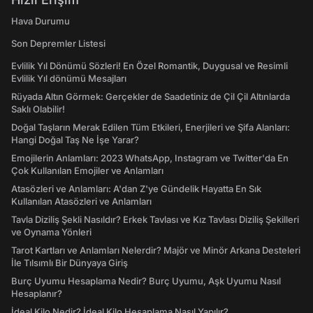
Hava Durumu
Son Depremler Listesi
Evlilik Yıl Dönümü Sözleri! En Özel Romantik, Duygusal ve Resimli
Evlilik Yıl dönümü Mesajları
Rüyada Altın Görmek: Gerçekler de Saadetiniz de Çil Çil Altınlarda
Saklı Olabilir!
Doğal Taşların Merak Edilen Tüm Etkileri, Enerjileri ve Şifa Alanları:
Hangi Doğal Taş Ne İşe Yarar?
Emojilerin Anlamları: 2023 WhatsApp, Instagram ve Twitter'da En
Çok Kullanılan Emojiler ve Anlamları
Atasözleri ve Anlamları: A'dan Z'ye Gündelik Hayatta En Sık
Kullanılan Atasözleri ve Anlamları
Tavla Diziliş Şekli Nasıldır? Erkek Tavlası ve Kız Tavlası Diziliş Şekilleri
ve Oynama Yönleri
Tarot Kartları ve Anlamları Nelerdir? Majör ve Minör Arkana Desteleri
İle Tılsımlı Bir Dünyaya Giriş
Burç Uyumu Hesaplama Nedir? Burç Uyumu, Aşk Uyumu Nasıl
Hesaplanır?
İdeal Kilo Nedir? İdeal Kilo Hesaplama Nasıl Yapılır?