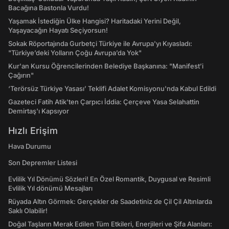
Bacağına Bastonla Vurdu!
Yaşamak İstediğin Ülke Hangisi? Haritadaki Yerini Değil,
Yaşayacağın Hayatı Seçiyorsun!
Sokak Röportajında Gurbetçi Türkiye ile Avrupa'yı Kıyasladı:
"Türkiye’deki Yolların Çoğu Avrupa’da Yok"
Kur'an Kursu Öğrencilerinden Belediye Başkanına: "Manifest’i
Çağırın"
‘Terörsüz Türkiye Yasası’ Teklifi Adalet Komisyonu'nda Kabul Edildi
Gazeteci Fatih Atik'ten Çarpıcı İddia: Çerçeve Yasa Selahattin
Demirtaş'ı Kapsıyor
Hızlı Erişim
Hava Durumu
Son Depremler Listesi
Evlilik Yıl Dönümü Sözleri! En Özel Romantik, Duygusal ve Resimli
Evlilik Yıl dönümü Mesajları
Rüyada Altın Görmek: Gerçekler de Saadetiniz de Çil Çil Altınlarda
Saklı Olabilir!
Doğal Taşların Merak Edilen Tüm Etkileri, Enerjileri ve Şifa Alanları: