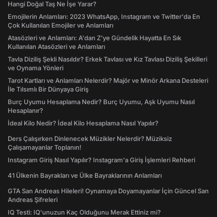
Hangi Doğal Taş Ne İşe Yarar?
Emojilerin Anlamları: 2023 WhatsApp, Instagram ve Twitter'da En
Çok Kullanılan Emojiler ve Anlamları
Atasözleri ve Anlamları: A'dan Z'ye Gündelik Hayatta En Sık
Kullanılan Atasözleri ve Anlamları
Tavla Diziliş Şekli Nasıldır? Erkek Tavlası ve Kız Tavlası Diziliş Şekilleri
ve Oynama Yönleri
Tarot Kartları ve Anlamları Nelerdir? Majör ve Minör Arkana Desteleri
İle Tılsımlı Bir Dünyaya Giriş
Burç Uyumu Hesaplama Nedir? Burç Uyumu, Aşk Uyumu Nasıl
Hesaplanır?
İdeal Kilo Nedir? İdeal Kilo Hesaplama Nasıl Yapılır?
Ders Çalışırken Dinlenecek Müzikler Nelerdir? Müziksiz
Çalışamayanlar Toplanın!
Instagram Giriş Nasıl Yapılır? Instagram'a Giriş İşlemleri Rehberi
41 Ülkenin Bayrakları ve Ülke Bayraklarının Anlamları
GTA San Andreas Hileleri! Oynamaya Doyamayanlar İçin Güncel San
Andreas Şifreleri
IQ Testi: IQ'unuzun Kaç Olduğunu Merak Ettiniz mi?