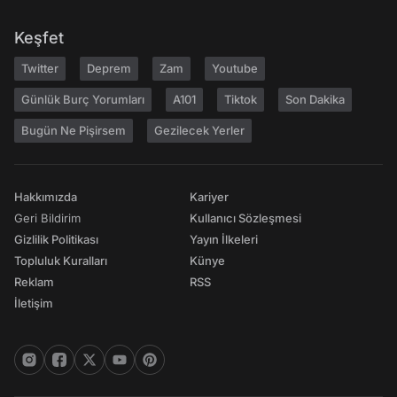
Keşfet
Twitter
Deprem
Zam
Youtube
Günlük Burç Yorumları
A101
Tiktok
Son Dakika
Bugün Ne Pişirsem
Gezilecek Yerler
Hakkımızda
Kariyer
Geri Bildirim
Kullanıcı Sözleşmesi
Gizlilik Politikası
Yayın İlkeleri
Topluluk Kuralları
Künye
Reklam
RSS
İletişim