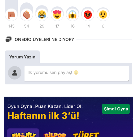
145
54
29
17
16
14
6
ONEDİO ÜYELERİ NE DİYOR?
Yorum Yazın
Oyun Oyna, Puan Kazan, Lider Ol!
Şimdi Oyna
Haftanın ilk 3’ü!