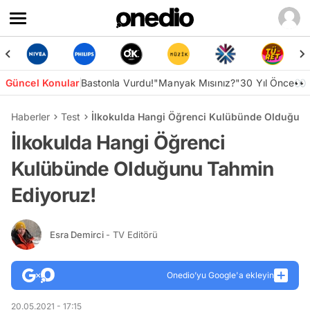
Güncel Konular
Bastonla Vurdu!
"Manyak Mısınız?"
30 Yıl Önce👀
Haberler
Test
İlkokulda Hangi Öğrenci Kulübünde Olduğun
İlkokulda Hangi Öğrenci
Kulübünde Olduğunu Tahmin
Ediyoruz!
Esra Demirci
- TV Editörü
Onedio’yu Google'a ekleyin
20.05.2021 - 17:15