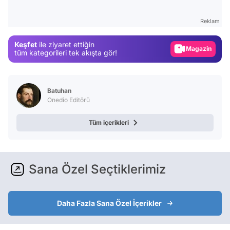
Test
Reklam
Gündem
Keşfet
ile ziyaret ettiğin
Magazin
tüm kategorileri tek akışta gör!
Video
Test
Batuhan
Onedio Editörü
Tüm içerikleri
Sana Özel Seçtiklerimiz
Daha Fazla Sana Özel İçerikler