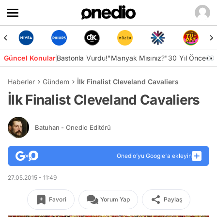
Güncel Konular
Bastonla Vurdu!
"Manyak Mısınız?"
30 Yıl Önce👀
Haberler
Gündem
İlk Finalist Cleveland Cavaliers
İlk Finalist Cleveland Cavaliers
Batuhan
- Onedio Editörü
Onedio’yu Google'a ekleyin
27.05.2015 - 11:49
Favori
Yorum Yap
Paylaş