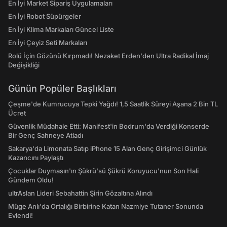
En İyi Market Sipariş Uygulamaları
En İyi Robot Süpürgeler
En İyi Klima Markaları Güncel Liste
En İyi Çeyiz Seti Markaları
Rolü İçin Gözünü Kırpmadı! Nezaket Erden'den Ultra Radikal İmaj
Değişikliği
Günün Popüler Başlıkları
Çeşme'de Kumrucuya Tepki Yağdı! 1,5 Saatlik Süreyi Aşana 2 Bin TL
Ücret
Güvenlik Müdahale Etti: Manifest'in Bodrum'da Verdiği Konserde
Bir Genç Sahneye Atladı
Sakarya'da Limonata Satıp iPhone 15 Alan Genç Girişimci Günlük
Kazancını Paylaştı
Çocuklar Duymasın'ın Şükrü'sü Şükrü Koruyucu'nun Son Hali
Gündem Oldu!
ultrAslan Lideri Sebahattin Şirin Gözaltına Alındı
Müge Anlı'da Ortalığı Birbirine Katan Nazmiye Tutaner Sonunda
Evlendi!