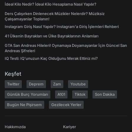
İdeal Kilo Nedir? İdeal Kilo Hesaplama Nasıl Yapılır?
Ders Çalışırken Dinlenecek Müzikler Nelerdir? Müziksiz
Çalışamayanlar Toplanın!
Instagram Giriş Nasıl Yapılır? Instagram'a Giriş İşlemleri Rehberi
41 Ülkenin Bayrakları ve Ülke Bayraklarının Anlamları
GTA San Andreas Hileleri! Oynamaya Doyamayanlar İçin Güncel San
Andreas Şifreleri
IQ Testi: IQ'unuzun Kaç Olduğunu Merak Ettiniz mi?
Keşfet
Twitter
Deprem
Zam
Youtube
Günlük Burç Yorumları
A101
Tiktok
Son Dakika
Bugün Ne Pişirsem
Gezilecek Yerler
Hakkımızda
Kariyer