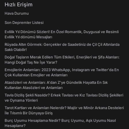
Hızlı Erişim
Hava Durumu
Son Depremler Listesi
Evlilik Yıl Dönümü Sözleri! En Özel Romantik, Duygusal ve Resimli
Evlilik Yıl dönümü Mesajları
Rüyada Altın Görmek: Gerçekler de Saadetiniz de Çil Çil Altınlarda
Saklı Olabilir!
Doğal Taşların Merak Edilen Tüm Etkileri, Enerjileri ve Şifa Alanları:
Hangi Doğal Taş Ne İşe Yarar?
Emojilerin Anlamları: 2023 WhatsApp, Instagram ve Twitter'da En
Çok Kullanılan Emojiler ve Anlamları
Atasözleri ve Anlamları: A'dan Z'ye Gündelik Hayatta En Sık
Kullanılan Atasözleri ve Anlamları
Tavla Diziliş Şekli Nasıldır? Erkek Tavlası ve Kız Tavlası Diziliş Şekilleri
ve Oynama Yönleri
Tarot Kartları ve Anlamları Nelerdir? Majör ve Minör Arkana Desteleri
İle Tılsımlı Bir Dünyaya Giriş
Burç Uyumu Hesaplama Nedir? Burç Uyumu, Aşk Uyumu Nasıl
Hesaplanır?