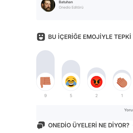
Batuhan
Onedio Editörü
BU İÇERİĞE EMOJİYLE TEPKİ
9
5
2
1
Yoru
ONEDİO ÜYELERİ NE DİYOR?