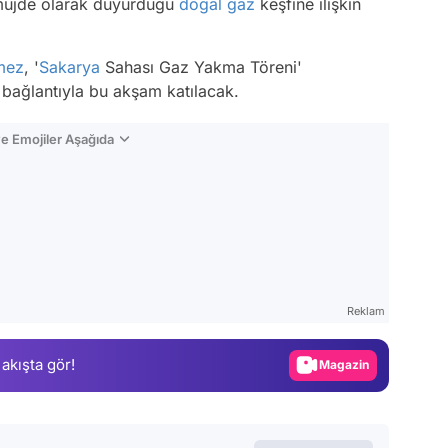
müjde olarak duyurduğu
doğal gaz
keşfine ilişkin
mez
, '
Sakarya
Sahası Gaz Yakma Töreni'
bağlantıyla bu akşam katılacak.
e Emojiler Aşağıda
Video
Test
Reklam
Gündem
 akışta gör!
Magazin
Video
Test