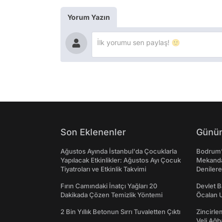
Yorum Yazın
Son Eklenenler
Günün
Ağustos Ayında İstanbul'da Çocuklarla
Bodrum’
Yapılacak Etkinlikler: Ağustos Ayı Çocuk
Mekanda
Tiyatroları ve Etkinlik Takvimi
Denilere
Fırın Camındaki İnatçı Yağları 20
Devlet B
Dakikada Çözen Temizlik Yöntemi
Öcalan 
2 Bin Yıllık Betonun Sırrı Tuvaletten Çıktı
Zincirle
Veli Ağb