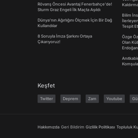
Rövanş Öncesi Avantaj Fenerbahçe'de!
Kaldırma
Sturm Graz Engeli İlk Maçta Aşıldı
Bilim İn
Dünya’nın Ağırlığını Ölçmek İçin Bir Dağ
İlerleye
Kullandılar
Tespit E
8 Soruyla İmza Şarkını Ortaya
Özge Özp
Çıkarıyoruz!
Olan Kü
Erdoğan'
Anıtkabir
Komşular
Keşfet
Twitter
Deprem
Zam
Youtube
Gü
Hakkımızda
Geri Bildirim
Gizlilik Politikası
Topluluk Kur