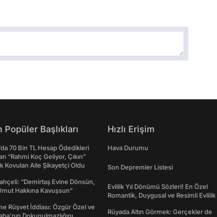
 Popüler Başlıkları
Hızlı Erişim
da 70 Bin TL Hesap Ödedikleri
Hava Durumu
n “Rahmi Koç Geliyor, Çıkın”
k Kovulan Aile Şikayetçi Oldu
Son Depremler Listesi
ahçeli: “Demirtaş Evine Dönsün,
Evlilik Yıl Dönümü Sözleri! En Özel
Umut Hakkına Kavuşsun”
Romantik, Duygusal ve Resimli Evlilik 
dönümü Mesajları
me Rüşvet İddiası: Özgür Özel ve
Rüyada Altın Görmek: Gerçekler de
aba’nın Dokunulmazlığını