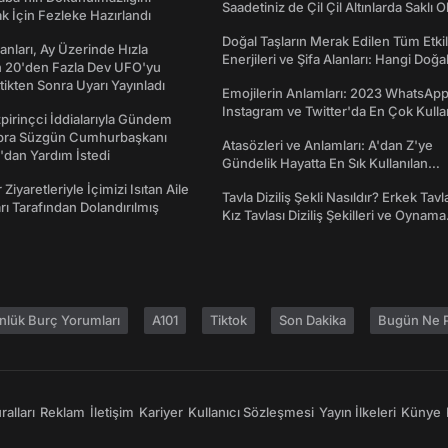
Saadetiniz de Çil Çil Altınlarda Saklı Ol
k İçin Fezleke Hazırlandı
Doğal Taşların Merak Edilen Tüm Etkil
sanları, Ay Üzerinde Hızla
Enerjileri ve Şifa Alanları: Hangi Doğa
n 20'den Fazla Dev UFO'yu
Ne İşe Yarar?
ttikten Sonra Uyarı Yayınladı
Emojilerin Anlamları: 2023 WhatsApp
Instagram ve Twitter'da En Çok Kulla
irinçci İddialarıyla Gündem
Emojiler ve Anlamları
bra Süzgün Cumhurbaşkanı
Atasözleri ve Anlamları: A'dan Z'ye
dan Yardım İstedi
Gündelik Hayatta En Sık Kullanılan
Atasözleri ve Anlamları
 Ziyaretleriyle İçimizi Isıtan Aile
Tavla Diziliş Şekli Nasıldır? Erkek Tavl
ı Tarafından Dolandırılmış
Kız Tavlası Diziliş Şekilleri ve Oynama
Yönleri
nlük Burç Yorumları
A101
Tiktok
Son Dakika
Bugün Ne P
alları
Reklam
İletişim
Kariyer
Kullanıcı Sözleşmesi
Yayın İlkeleri
Künye