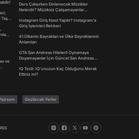
abilir!
Ders Çalışırken Dinlenecek Müzikler
Nelerdir? Müziksiz Çalışamayanlar
eri,
Toplanın!
l Taş
Instagram Giriş Nasıl Yapılır? Instagram'a
Giriş İşlemleri Rehberi
,
nılan
41 Ülkenin Bayrakları ve Ülke Bayraklarının
Anlamları
GTA San Andreas Hileleri! Oynamaya
Doyamayanlar İçin Güncel San Andreas
ası ve
Şifreleri
IQ Testi: IQ'unuzun Kaç Olduğunu Merak
Ettiniz mi?
işirsem
Gezilecek Yerler
RSS