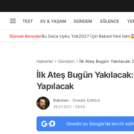
TEST
EV & YAŞAM
GÜNDEM
EĞLENCE
YE
Güncel Konular
Bu Gece Uyku Yok
2027 İçin Rakam
Yeni İsim
Haberler
Gündem
İlk Ateş Bugün Yakılacak: 
İlk Ateş Bugün Yakılacak
Yapılacak
Batuhan
- Onedio Editörü
28.07.2021 - 08:54
Onedio’yu Google’da tercih edil