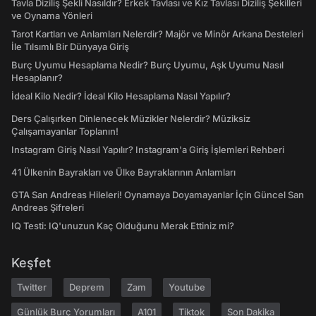
Tavla Diziliş Şekli Nasıldır? Erkek Tavlası ve Kız Tavlası Diziliş Şekilleri
ve Oynama Yönleri
Tarot Kartları ve Anlamları Nelerdir? Majör ve Minör Arkana Desteleri
İle Tılsımlı Bir Dünyaya Giriş
Burç Uyumu Hesaplama Nedir? Burç Uyumu, Aşk Uyumu Nasıl
Hesaplanır?
İdeal Kilo Nedir? İdeal Kilo Hesaplama Nasıl Yapılır?
Ders Çalışırken Dinlenecek Müzikler Nelerdir? Müziksiz
Çalışamayanlar Toplanın!
Instagram Giriş Nasıl Yapılır? Instagram'a Giriş İşlemleri Rehberi
41 Ülkenin Bayrakları ve Ülke Bayraklarının Anlamları
GTA San Andreas Hileleri! Oynamaya Doyamayanlar İçin Güncel San
Andreas Şifreleri
IQ Testi: IQ'unuzun Kaç Olduğunu Merak Ettiniz mi?
Keşfet
Twitter
Deprem
Zam
Youtube
Günlük Burç Yorumları
A101
Tiktok
Son Dakika