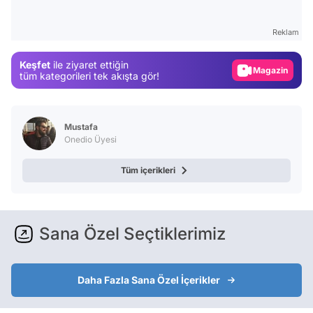
Video
Test
Reklam
Gündem
Keşfet
ile ziyaret ettiğin
Magazin
tüm kategorileri tek akışta gör!
Video
Test
Mustafa
Onedio Üyesi
Tüm içerikleri
Sana Özel Seçtiklerimiz
Daha Fazla Sana Özel İçerikler