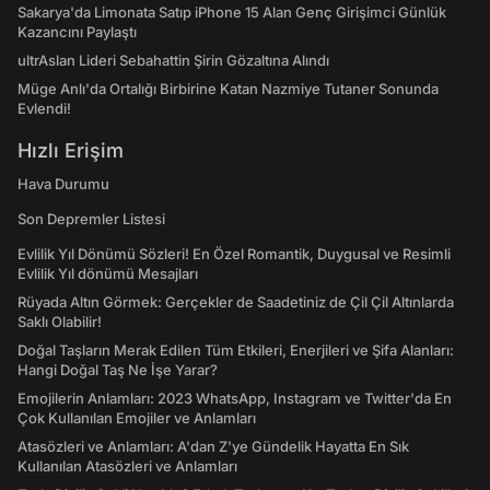
Sakarya'da Limonata Satıp iPhone 15 Alan Genç Girişimci Günlük
Kazancını Paylaştı
ultrAslan Lideri Sebahattin Şirin Gözaltına Alındı
Müge Anlı'da Ortalığı Birbirine Katan Nazmiye Tutaner Sonunda
Evlendi!
Hızlı Erişim
Hava Durumu
Son Depremler Listesi
Evlilik Yıl Dönümü Sözleri! En Özel Romantik, Duygusal ve Resimli
Evlilik Yıl dönümü Mesajları
Rüyada Altın Görmek: Gerçekler de Saadetiniz de Çil Çil Altınlarda
Saklı Olabilir!
Doğal Taşların Merak Edilen Tüm Etkileri, Enerjileri ve Şifa Alanları:
Hangi Doğal Taş Ne İşe Yarar?
Emojilerin Anlamları: 2023 WhatsApp, Instagram ve Twitter'da En
Çok Kullanılan Emojiler ve Anlamları
Atasözleri ve Anlamları: A'dan Z'ye Gündelik Hayatta En Sık
Kullanılan Atasözleri ve Anlamları