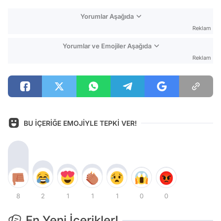
Yorumlar Aşağıda
Reklam
Yorumlar ve Emojiler Aşağıda
Reklam
BU İÇERİĞE EMOJİYLE TEPKİ VER!
8
2
1
1
1
0
0
En Yeni İçerikler!