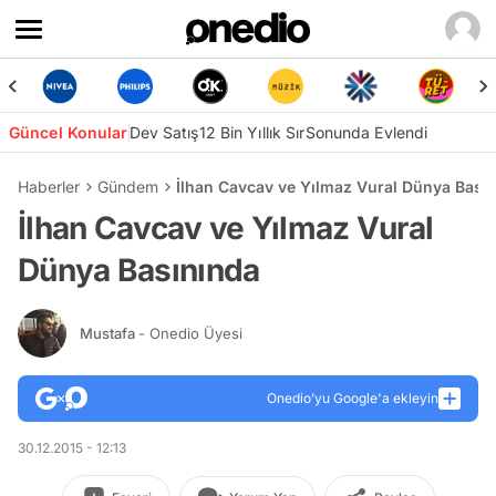
Güncel Konular
Dev Satış
12 Bin Yıllık Sır
Sonunda Evlendi
Haberler
Gündem
İlhan Cavcav ve Yılmaz Vural Dünya Bası
İlhan Cavcav ve Yılmaz Vural
Dünya Basınında
Mustafa
- Onedio Üyesi
Onedio’yu Google'a ekleyin
30.12.2015 - 12:13