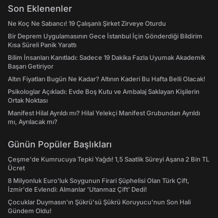
Son Eklenenler
Ne Koç Ne Sabancı! 19 Çalışanlı Şirket Zirveye Oturdu
Bir Deprem Uygulamasının Gece İstanbul İçin Gönderdiği Bildirim
Kısa Süreli Panik Yarattı
Bilim İnsanları Kanıtladı: Sadece 19 Dakika Fazla Uyumak Akademik
Başarı Getiriyor
Altın Fiyatları Bugün Ne Kadar? Altının Kaderi Bu Hafta Belli Olacak!
Psikologlar Açıkladı: Evde Boş Kutu ve Ambalaj Saklayan Kişilerin
Ortak Noktası
Manifest Hilal Ayrıldı mı? Hilal Yelekçi Manifest Grubundan Ayrıldı
mı, Ayrılacak mı?
Günün Popüler Başlıkları
Çeşme'de Kumrucuya Tepki Yağdı! 1,5 Saatlik Süreyi Aşana 2 Bin TL
Ücret
8 Milyonluk Euro'luk Soygunun Firari Şüphelisi Olan Türk Çift,
İzmir'de Evlendi: Almanlar 'Utanmaz Çift' Dedi!
Çocuklar Duymasın'ın Şükrü'sü Şükrü Koruyucu'nun Son Hali
Gündem Oldu!