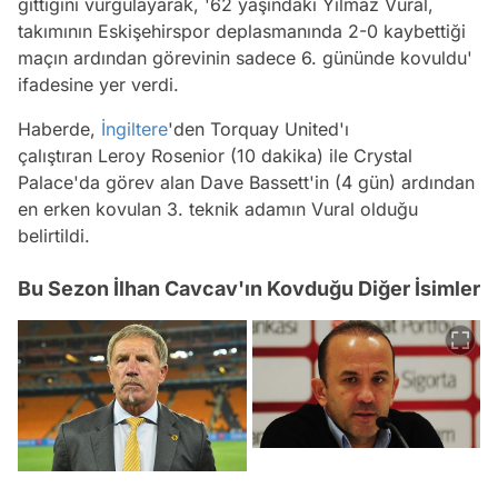
gittiğini vurgulayarak, '62 yaşındaki Yılmaz Vural,
takımının Eskişehirspor deplasmanında 2-0 kaybettiği
maçın ardından görevinin sadece 6. gününde kovuldu'
ifadesine yer verdi.
Haberde,
İngiltere
'den Torquay United'ı
çalıştıran Leroy Rosenior (10 dakika) ile Crystal
Palace'da görev alan Dave Bassett'in (4 gün) ardından
en erken kovulan 3. teknik adamın Vural olduğu
belirtildi.
Bu Sezon İlhan Cavcav'ın Kovduğu Diğer İsimler