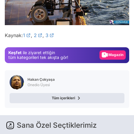
Video
Test
Kaynak:
1
,
2
,
3
Gündem
Magazin
Keşfet
ile ziyaret ettiğin
Video
tüm kategorileri tek akışta gör!
Test
Hakan Çokyaşa
Onedio Üyesi
Tüm içerikleri
Sana Özel Seçtiklerimiz