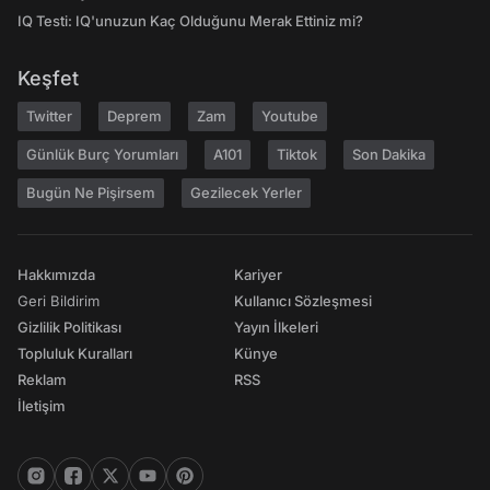
IQ Testi: IQ'unuzun Kaç Olduğunu Merak Ettiniz mi?
Keşfet
Twitter
Deprem
Zam
Youtube
Günlük Burç Yorumları
A101
Tiktok
Son Dakika
Bugün Ne Pişirsem
Gezilecek Yerler
Hakkımızda
Kariyer
Geri Bildirim
Kullanıcı Sözleşmesi
Gizlilik Politikası
Yayın İlkeleri
Topluluk Kuralları
Künye
Reklam
RSS
İletişim