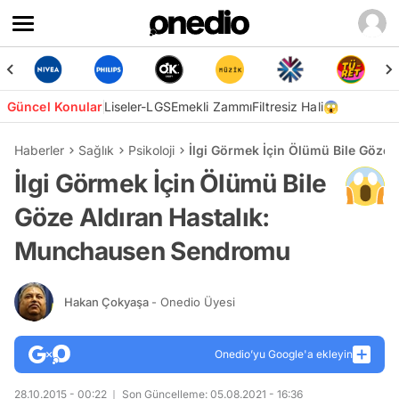
Güncel Konular
Liseler-LGS
Emekli Zammı
Filtresiz Hali😱
Haberler
Sağlık
Psikoloji
İlgi Görmek İçin Ölümü Bile Göze
İlgi Görmek İçin Ölümü Bile
Göze Aldıran Hastalık:
Munchausen Sendromu
Hakan Çokyaşa
- Onedio Üyesi
Onedio’yu Google'a ekleyin
28.10.2015 - 00:22
Son Güncelleme: 05.08.2021 - 16:36