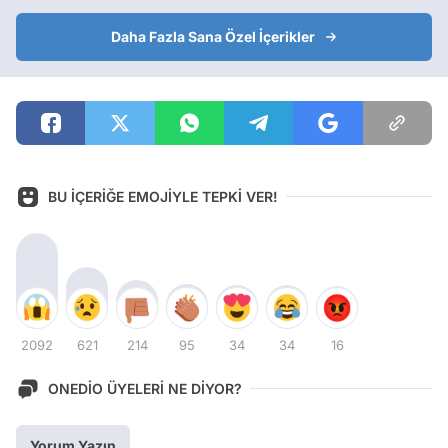
Daha Fazla Sana Özel İçerikler
BU İÇERİĞE EMOJİYLE TEPKİ VER!
2092
621
214
95
34
34
16
ONEDİO ÜYELERİ NE DİYOR?
Yorum Yazın