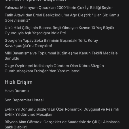
Yalnızca Milenyum Çocukları 2000'lilerin Çok İyi Bildiği Şeyler
Fatih Altaylı'dan Erdal Beşikçioğlu'na Ağır Eleştiri: "Ulan Siz Kamu
Görevlisisiniz"
Ülkü Hilal Çiftçi'nin Babası, Reşit Olmayan Kızının 10 Yaş Büyük
Oyuncuyla Aşk Yaşadığını İddia Etti
Google'ın Yapay Zeka Biriminin Başındaki Türk: Koray
Kavukçuoğlu'nu Tanıyalım!
Milli Dayanışma ve Toplumsal Bütünleşme Kanun Teklifi Meclis’e
Sunuldu
Özge Özpirinçci İddialarıyla Gündem Olan Kübra Süzgün
Cumhurbaşkanı Erdoğan'dan Yardım İstedi
Hızlı Erişim
Hava Durumu
Son Depremler Listesi
Evlilik Yıl Dönümü Sözleri! En Özel Romantik, Duygusal ve Resimli
Evlilik Yıl dönümü Mesajları
Rüyada Altın Görmek: Gerçekler de Saadetiniz de Çil Çil Altınlarda
Saklı Olabilir!