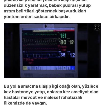
düzensizlik yaratmak, bebek pudrası yutup
astım belirtileri göstermek başvurdukları
yöntemlerden sadece birkaçıdır.
Bu yolla amacına ulaşıp ilgi odağı olan, yüzlece
kez hastaneye yatıp, onlarca kez ameliyat olan
hastalar mevcut ve malesef rahatsızlık
ülkemizde de yaygın.