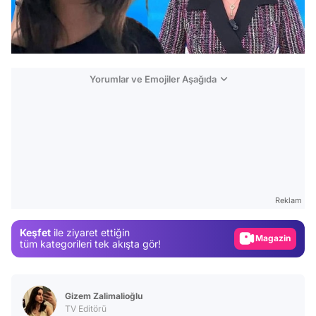
Yorumlar ve Emojiler Aşağıda
Video
Test
Reklam
Gündem
Keşfet
ile ziyaret ettiğin
Magazin
tüm kategorileri tek akışta gör!
Video
Test
Gizem Zalimalioğlu
TV Editörü