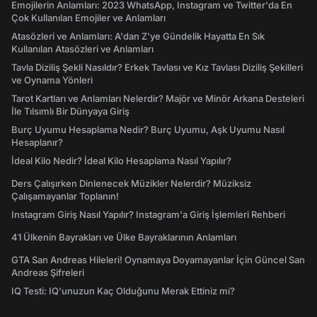
Emojilerin Anlamları: 2023 WhatsApp, Instagram ve Twitter'da En
Çok Kullanılan Emojiler ve Anlamları
Atasözleri ve Anlamları: A'dan Z'ye Gündelik Hayatta En Sık
Kullanılan Atasözleri ve Anlamları
Tavla Diziliş Şekli Nasıldır? Erkek Tavlası ve Kız Tavlası Diziliş Şekilleri
ve Oynama Yönleri
Tarot Kartları ve Anlamları Nelerdir? Majör ve Minör Arkana Desteleri
İle Tılsımlı Bir Dünyaya Giriş
Burç Uyumu Hesaplama Nedir? Burç Uyumu, Aşk Uyumu Nasıl
Hesaplanır?
İdeal Kilo Nedir? İdeal Kilo Hesaplama Nasıl Yapılır?
Ders Çalışırken Dinlenecek Müzikler Nelerdir? Müziksiz
Çalışamayanlar Toplanın!
Instagram Giriş Nasıl Yapılır? Instagram'a Giriş İşlemleri Rehberi
41 Ülkenin Bayrakları ve Ülke Bayraklarının Anlamları
GTA San Andreas Hileleri! Oynamaya Doyamayanlar İçin Güncel San
Andreas Şifreleri
IQ Testi: IQ'unuzun Kaç Olduğunu Merak Ettiniz mi?