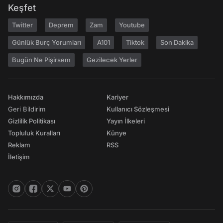
Keşfet
Twitter
Deprem
Zam
Youtube
Günlük Burç Yorumları
A101
Tiktok
Son Dakika
Bugün Ne Pişirsem
Gezilecek Yerler
Hakkımızda
Kariyer
Geri Bildirim
Kullanıcı Sözleşmesi
Gizlilik Politikası
Yayın İlkeleri
Topluluk Kuralları
Künye
Reklam
RSS
İletişim