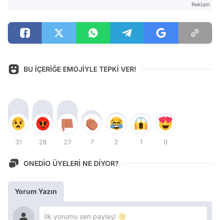
Reklam
BU İÇERİĞE EMOJİYLE TEPKİ VER!
31
28
27
7
2
1
0
ONEDİO ÜYELERİ NE DİYOR?
Yorum Yazın