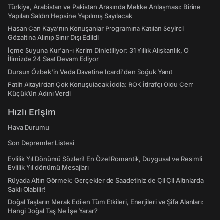
Türkiye, Arabistan ve Pakistan Arasında Mekke Anlaşması: Birine
Yapılan Saldırı Hepsine Yapılmış Sayılacak
Hasan Can Kaya’nın Konuşanlar Programına Katılan Seyirci
Gözaltına Alınıp Sınır Dışı Edildi
İçme Suyuna Kur'an-ı Kerim Dinletiliyor: 31 Yıllık Alışkanlık, O
İlimizde 24 Saat Devam Ediyor
Dursun Özbek'in Veda Davetine Icardi'den Soğuk Yanıt
Fatih Altaylı’dan Çok Konuşulacak İddia: ROK İtirafçı Oldu Cem
Küçük’ün Adını Verdi
Hızlı Erişim
Hava Durumu
Son Depremler Listesi
Evlilik Yıl Dönümü Sözleri! En Özel Romantik, Duygusal ve Resimli
Evlilik Yıl dönümü Mesajları
Rüyada Altın Görmek: Gerçekler de Saadetiniz de Çil Çil Altınlarda
Saklı Olabilir!
Doğal Taşların Merak Edilen Tüm Etkileri, Enerjileri ve Şifa Alanları:
Hangi Doğal Taş Ne İşe Yarar?