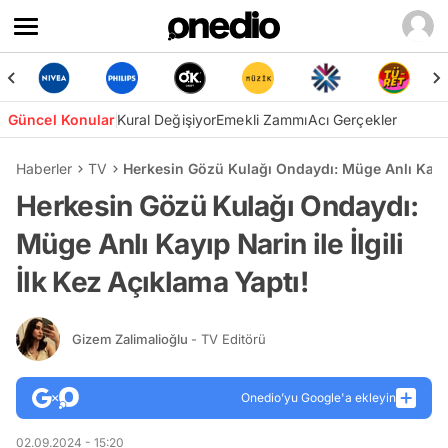
Güncel Konular
Kural Değişiyor
Emekli Zammı
Acı Gerçekler
Haberler
TV
Herkesin Gözü Kulağı Ondaydı: Müge Anlı Kayıp N
Herkesin Gözü Kulağı Ondaydı:
Müge Anlı Kayıp Narin ile İlgili
İlk Kez Açıklama Yaptı!
Gizem Zalimalioğlu
- TV Editörü
Onedio’yu Google'a ekleyin
02.09.2024 - 15:20