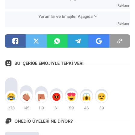
Reklam
Yorumlar ve Emojiler Aşağıda
Reklam
BU İÇERİĞE EMOJİYLE TEPKİ VER!
378
145
119
61
59
46
39
ONEDİO ÜYELERİ NE DİYOR?