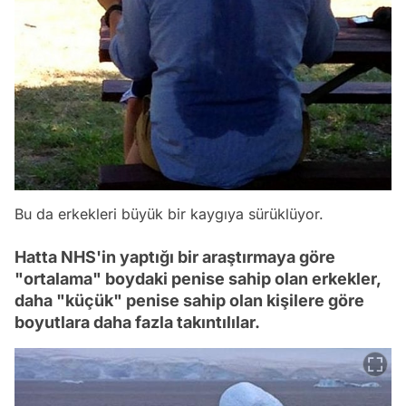
Bu da erkekleri büyük bir kaygıya sürüklüyor.
Hatta NHS'in yaptığı bir araştırmaya göre
"ortalama" boydaki penise sahip olan erkekler,
daha "küçük" penise sahip olan kişilere göre
boyutlara daha fazla takıntılılar.