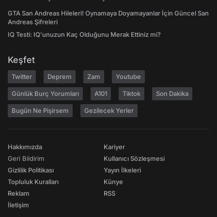
GTA San Andreas Hileleri! Oynamaya Doyamayanlar İçin Güncel San
Andreas Şifreleri
IQ Testi: IQ'unuzun Kaç Olduğunu Merak Ettiniz mi?
Keşfet
Twitter
Deprem
Zam
Youtube
Günlük Burç Yorumları
A101
Tiktok
Son Dakika
Bugün Ne Pişirsem
Gezilecek Yerler
Hakkımızda
Kariyer
Geri Bildirim
Kullanıcı Sözleşmesi
Gizlilik Politikası
Yayın İlkeleri
Topluluk Kuralları
Künye
Reklam
RSS
İletişim