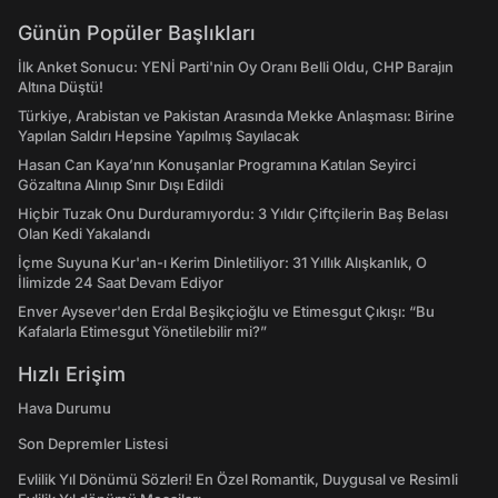
Günün Popüler Başlıkları
İlk Anket Sonucu: YENİ Parti'nin Oy Oranı Belli Oldu, CHP Barajın
Altına Düştü!
Türkiye, Arabistan ve Pakistan Arasında Mekke Anlaşması: Birine
Yapılan Saldırı Hepsine Yapılmış Sayılacak
Hasan Can Kaya’nın Konuşanlar Programına Katılan Seyirci
Gözaltına Alınıp Sınır Dışı Edildi
Hiçbir Tuzak Onu Durduramıyordu: 3 Yıldır Çiftçilerin Baş Belası
Olan Kedi Yakalandı
İçme Suyuna Kur'an-ı Kerim Dinletiliyor: 31 Yıllık Alışkanlık, O
İlimizde 24 Saat Devam Ediyor
Enver Aysever'den Erdal Beşikçioğlu ve Etimesgut Çıkışı: “Bu
Kafalarla Etimesgut Yönetilebilir mi?”
Hızlı Erişim
Hava Durumu
Son Depremler Listesi
Evlilik Yıl Dönümü Sözleri! En Özel Romantik, Duygusal ve Resimli