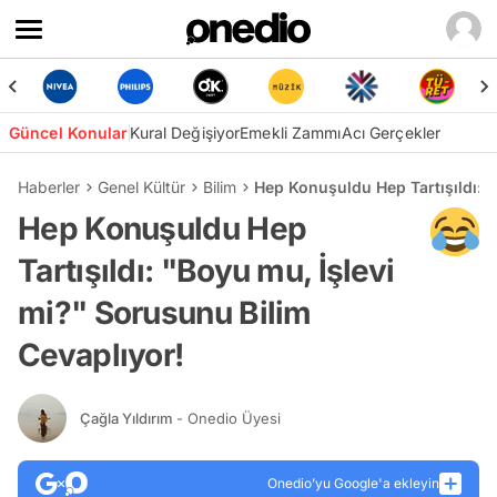
Güncel Konular
Kural Değişiyor
Emekli Zammı
Acı Gerçekler
Haberler
Genel Kültür
Bilim
Hep Konuşuldu Hep Tartışıldı: "
Hep Konuşuldu Hep
Tartışıldı: "Boyu mu, İşlevi
mi?" Sorusunu Bilim
Cevaplıyor!
Çağla Yıldırım
- Onedio Üyesi
Onedio’yu Google'a ekleyin