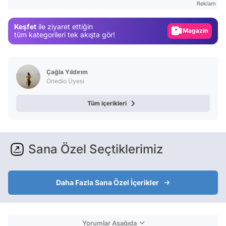
Reklam
Magazin
Keşfet
ile ziyaret ettiğin
Video
tüm kategorileri tek akışta gör!
Test
Çağla Yıldırım
Onedio Üyesi
Tüm içerikleri
Sana Özel Seçtiklerimiz
Daha Fazla Sana Özel İçerikler
Yorumlar Aşağıda