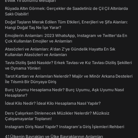
Evlilik Yıl dönümü Mesajları
Rüyada Altın Görmek: Gerçekler de Saadetiniz de Çil Çil Altınlarda
Saklı Olabilir!
Doğal Taşların Merak Edilen Tüm Etkileri, Enerjileri ve Şifa Alanları:
Hangi Doğal Taş Ne İşe Yarar?
Emojilerin Anlamları: 2023 WhatsApp, Instagram ve Twitter'da En
Çok Kullanılan Emojiler ve Anlamları
Atasözleri ve Anlamları: A'dan Z'ye Gündelik Hayatta En Sık
Kullanılan Atasözleri ve Anlamları
Tavla Diziliş Şekli Nasıldır? Erkek Tavlası ve Kız Tavlası Diziliş Şekilleri
ve Oynama Yönleri
Tarot Kartları ve Anlamları Nelerdir? Majör ve Minör Arkana Desteleri
İle Tılsımlı Bir Dünyaya Giriş
Burç Uyumu Hesaplama Nedir? Burç Uyumu, Aşk Uyumu Nasıl
Hesaplanır?
İdeal Kilo Nedir? İdeal Kilo Hesaplama Nasıl Yapılır?
Ders Çalışırken Dinlenecek Müzikler Nelerdir? Müziksiz
Çalışamayanlar Toplanın!
Instagram Giriş Nasıl Yapılır? Instagram'a Giriş İşlemleri Rehberi
41 Ülkenin Bayrakları ve Ülke Bayraklarının Anlamları