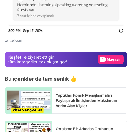
Video
Test
twitter.com
Gündem
Keşfet
ile ziyaret ettiğin
Magazin
tüm kategorileri tek akışta gör!
Video
Bu içerikler de tam senlik 👍
Test
Yaptıkları Komik Mesajlaşmaları
Paylaşarak İletişimden Maksimum
Verim Alan Kişiler
Ortalama Bir Arkadaş Grubunun