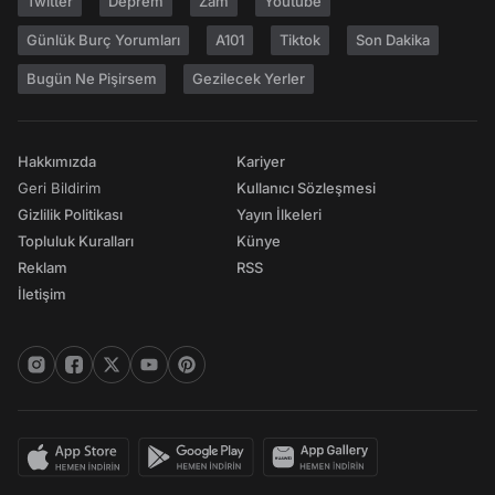
Twitter
Deprem
Zam
Youtube
Günlük Burç Yorumları
A101
Tiktok
Son Dakika
Bugün Ne Pişirsem
Gezilecek Yerler
Hakkımızda
Kariyer
Geri Bildirim
Kullanıcı Sözleşmesi
Gizlilik Politikası
Yayın İlkeleri
Topluluk Kuralları
Künye
Reklam
RSS
İletişim