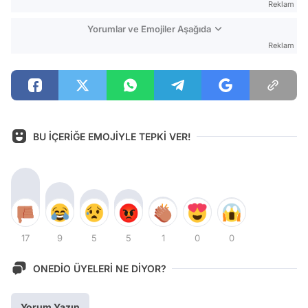
Reklam
Yorumlar ve Emojiler Aşağıda
Reklam
BU İÇERİĞE EMOJİYLE TEPKİ VER!
17
9
5
5
1
0
0
ONEDİO ÜYELERİ NE DİYOR?
Yorum Yazın