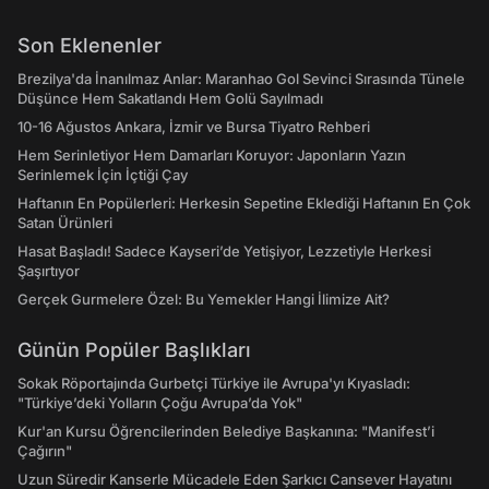
Son Eklenenler
Brezilya'da İnanılmaz Anlar: Maranhao Gol Sevinci Sırasında Tünele
Düşünce Hem Sakatlandı Hem Golü Sayılmadı
10-16 Ağustos Ankara, İzmir ve Bursa Tiyatro Rehberi
Hem Serinletiyor Hem Damarları Koruyor: Japonların Yazın
Serinlemek İçin İçtiği Çay
Haftanın En Popülerleri: Herkesin Sepetine Eklediği Haftanın En Çok
Satan Ürünleri
Hasat Başladı! Sadece Kayseri’de Yetişiyor, Lezzetiyle Herkesi
Şaşırtıyor
Gerçek Gurmelere Özel: Bu Yemekler Hangi İlimize Ait?
Günün Popüler Başlıkları
Sokak Röportajında Gurbetçi Türkiye ile Avrupa'yı Kıyasladı:
"Türkiye’deki Yolların Çoğu Avrupa’da Yok"
Kur'an Kursu Öğrencilerinden Belediye Başkanına: "Manifest’i
Çağırın"
Uzun Süredir Kanserle Mücadele Eden Şarkıcı Cansever Hayatını