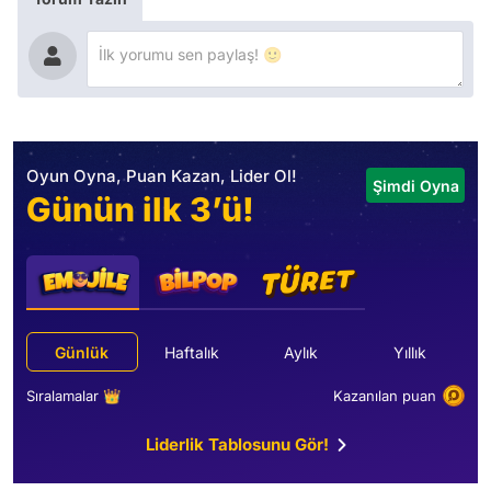
Oyun Oyna, Puan Kazan, Lider Ol!
Şimdi Oyna
Günün ilk 3’ü!
Günlük
Haftalık
Aylık
Yıllık
Sıralamalar 👑
Kazanılan puan
Liderlik Tablosunu Gör!