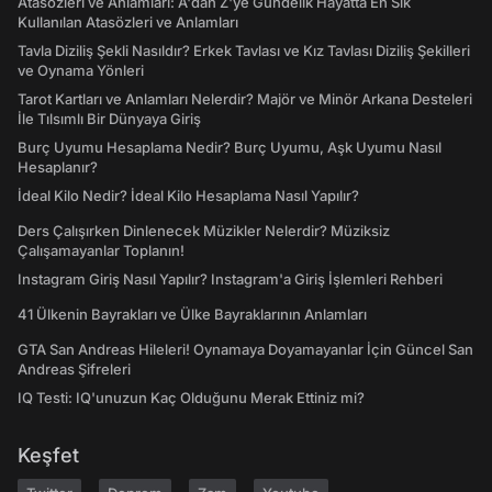
Atasözleri ve Anlamları: A'dan Z'ye Gündelik Hayatta En Sık
Kullanılan Atasözleri ve Anlamları
Tavla Diziliş Şekli Nasıldır? Erkek Tavlası ve Kız Tavlası Diziliş Şekilleri
ve Oynama Yönleri
Tarot Kartları ve Anlamları Nelerdir? Majör ve Minör Arkana Desteleri
İle Tılsımlı Bir Dünyaya Giriş
Burç Uyumu Hesaplama Nedir? Burç Uyumu, Aşk Uyumu Nasıl
Hesaplanır?
İdeal Kilo Nedir? İdeal Kilo Hesaplama Nasıl Yapılır?
Ders Çalışırken Dinlenecek Müzikler Nelerdir? Müziksiz
Çalışamayanlar Toplanın!
Instagram Giriş Nasıl Yapılır? Instagram'a Giriş İşlemleri Rehberi
41 Ülkenin Bayrakları ve Ülke Bayraklarının Anlamları
GTA San Andreas Hileleri! Oynamaya Doyamayanlar İçin Güncel San
Andreas Şifreleri
IQ Testi: IQ'unuzun Kaç Olduğunu Merak Ettiniz mi?
Keşfet