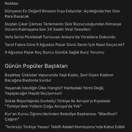
Noktası
Dünyanın En Değerli Binasını İnşa Ediyorlar: Açıldığında Her Gün
Para Basacak
Duştan Çıkar Çıkmaz Terlemenin Sinir Bozuculuğundan Kimseye
Güveni Kalmayana Son 24 Saatin Viral Tweetleri
Vefa Serisi Pickleball Turnuvası Ankara'da Yüreklere Dokundu
Tarot Falına Göre 9 Ağustos Pazar Günü Senin İçin Nasıl Geçecek?
9 Ağustos Pazar Koç Burcu Günlük Sağlık Burç Yorumu
Günün Popüler Başlıkları
Beşiktaş-Üsküdar Vapurunda Yaşlı Kadın, Şort Giyen Kadının
Bacağına Bastonla Vurdu!
Yaşamak İstediğin Ülke Hangisi? Haritadaki Yerini Değil,
Yaşayacağın Hayatı Seçiyorsun!
Sokak Röportajında Gurbetçi Türkiye ile Avrupa'yı Kıyasladı:
"Türkiye’deki Yolların Çoğu Avrupa’da Yok"
Kur'an Kursu Öğrencilerinden Belediye Başkanına: "Manifest’i
Çağırın"
‘Terörsüz Türkiye Yasası’ Teklifi Adalet Komisyonu'nda Kabul Edildi