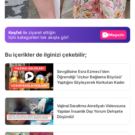
Test
Gündem
Magazin
Keşfet
ile ziyaret ettiğin
Video
tüm kategorileri tek akışta gör!
Test
Bu içerikler de ilginizi çekebilir;
Sevgilisine Esra Ezmeci'den
Öğrendiği 'Uçkur Bağlama Büyüsü'
Yaptığını Söyleyerek Korkutan Kadın
Vajinal Daraltma Ameliyatı Videosuna
Yapılan İnsanlık Dışı Yorum Dehşete
Düşürdü!