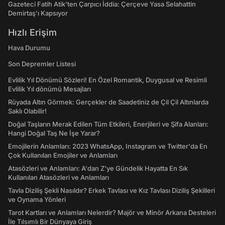
Gazeteci Fatih Atik'ten Çarpıcı İddia: Çerçeve Yasa Selahattin
Demirtaş'ı Kapsıyor
Hızlı Erişim
Hava Durumu
Son Depremler Listesi
Evlilik Yıl Dönümü Sözleri! En Özel Romantik, Duygusal ve Resimli
Evlilik Yıl dönümü Mesajları
Rüyada Altın Görmek: Gerçekler de Saadetiniz de Çil Çil Altınlarda
Saklı Olabilir!
Doğal Taşların Merak Edilen Tüm Etkileri, Enerjileri ve Şifa Alanları:
Hangi Doğal Taş Ne İşe Yarar?
Emojilerin Anlamları: 2023 WhatsApp, Instagram ve Twitter'da En
Çok Kullanılan Emojiler ve Anlamları
Atasözleri ve Anlamları: A'dan Z'ye Gündelik Hayatta En Sık
Kullanılan Atasözleri ve Anlamları
Tavla Diziliş Şekli Nasıldır? Erkek Tavlası ve Kız Tavlası Diziliş Şekilleri
ve Oynama Yönleri
Tarot Kartları ve Anlamları Nelerdir? Majör ve Minör Arkana Desteleri
İle Tılsımlı Bir Dünyaya Giriş