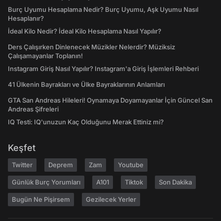
Burç Uyumu Hesaplama Nedir? Burç Uyumu, Aşk Uyumu Nasıl
Hesaplanır?
İdeal Kilo Nedir? İdeal Kilo Hesaplama Nasıl Yapılır?
Ders Çalışırken Dinlenecek Müzikler Nelerdir? Müziksiz
Çalışamayanlar Toplanın!
Instagram Giriş Nasıl Yapılır? Instagram'a Giriş İşlemleri Rehberi
41 Ülkenin Bayrakları ve Ülke Bayraklarının Anlamları
GTA San Andreas Hileleri! Oynamaya Doyamayanlar İçin Güncel San
Andreas Şifreleri
IQ Testi: IQ'unuzun Kaç Olduğunu Merak Ettiniz mi?
Keşfet
Twitter
Deprem
Zam
Youtube
Günlük Burç Yorumları
A101
Tiktok
Son Dakika
Bugün Ne Pişirsem
Gezilecek Yerler