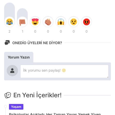
2
1
0
0
0
0
0
ONEDİO ÜYELERİ NE DİYOR?
Yorum Yazın
En Yeni İçerikler!
Yaşam
Psikologlar Açıkladı: Her Zaman Yavaş Yemek Yiyen