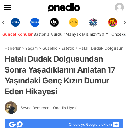
Güncel Konular
Bastonla Vurdu!
"Manyak Mısınız?"
30 Yıl Önce👀
Haberler
Yaşam
Güzellik
Estetik
Hatalı Dudak Dolgusunda
Hatalı Dudak Dolgusundan
Sonra Yaşadıklarını Anlatan 17
Yaşındaki Genç Kızın Dumur
Eden Hikayesi
Sevda Demircan
- Onedio Üyesi
Onedio’yu Google'a ekleyin