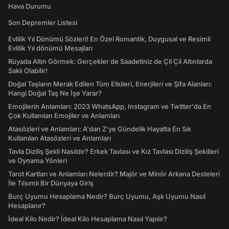
Hava Durumu
Son Depremler Listesi
Evlilik Yıl Dönümü Sözleri! En Özel Romantik, Duygusal ve Resimli
Evlilik Yıl dönümü Mesajları
Rüyada Altın Görmek: Gerçekler de Saadetiniz de Çil Çil Altınlarda
Saklı Olabilir!
Doğal Taşların Merak Edilen Tüm Etkileri, Enerjileri ve Şifa Alanları:
Hangi Doğal Taş Ne İşe Yarar?
Emojilerin Anlamları: 2023 WhatsApp, Instagram ve Twitter'da En
Çok Kullanılan Emojiler ve Anlamları
Atasözleri ve Anlamları: A'dan Z'ye Gündelik Hayatta En Sık
Kullanılan Atasözleri ve Anlamları
Tavla Diziliş Şekli Nasıldır? Erkek Tavlası ve Kız Tavlası Diziliş Şekilleri
ve Oynama Yönleri
Tarot Kartları ve Anlamları Nelerdir? Majör ve Minör Arkana Desteleri
İle Tılsımlı Bir Dünyaya Giriş
Burç Uyumu Hesaplama Nedir? Burç Uyumu, Aşk Uyumu Nasıl
Hesaplanır?
İdeal Kilo Nedir? İdeal Kilo Hesaplama Nasıl Yapılır?