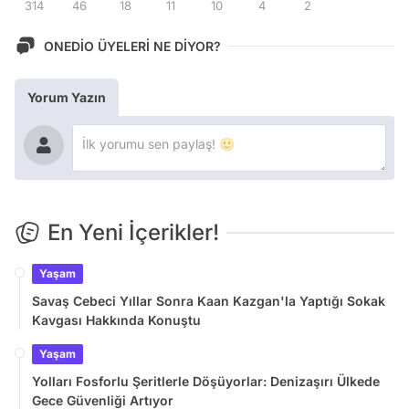
314
46
18
11
10
4
2
ONEDİO ÜYELERİ NE DİYOR?
Yorum Yazın
En Yeni İçerikler!
Yaşam
Savaş Cebeci Yıllar Sonra Kaan Kazgan'la Yaptığı Sokak
Kavgası Hakkında Konuştu
Yaşam
Yolları Fosforlu Şeritlerle Döşüyorlar: Denizaşırı Ülkede
Gece Güvenliği Artıyor