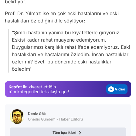
belirtiyor.
Prof. Dr. Yılmaz ise en çok eski hastalarını ve eski
hastalıkları özlediğini dile söylüyor:
“Şimdi hastanın yanına bu kıyafetlerle giriyoruz.
Eskisi kadar rahat muayene edemiyorum.
Duygularımızı karşılıklı rahat ifade edemiyoruz. Eski
Video
hastalıkları ve hastalarımı özledim. İnsan hastalıkları
Test
özler mi? Evet, bu dönemde eski hastalıkları
özledim'
Gündem
Magazin
Keşfet
ile ziyaret ettiğin
Video
tüm kategorileri tek akışta gör!
Test
Deniz Gök
Onedio Gündem - Haber Editörü
Tüm içerikleri