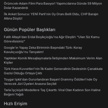
Örümcek-Adam Filmi Para Basıyor! Yapımcılarına Günde 59 Milyon
Dolar Kazandırdı
İlk Anket Sonucu: YENİ Parti'nin Oy Oranı Belli Oldu, CHP Barajın
Altına Düştü!
Günün Popüler Başlıkları
Fatih Altaylı'dan Erdal Beşikçioğlu'na Ağır Eleştiri: "Ulan Siz Kamu
Görevlisisiniz"
Google'ın Yapay Zeka Biriminin Başındaki Türk: Koray
Kavukçuoğlu'nu Tanıyalım!
Yaptıkları Komik Mesajlaşmalarla İletişimden Maksimum Verim Alan
Kişiler
Türk Hava Kuvvetleri'nin İlk Kadın Generalinin Dedesinin Çanakkale
Gazisi Olduğu Ortaya Çıktı
Toygar Işıklı'dan Gururlandıran Başarı! Grammy Ödülleri'nde Oy
Verecek Jüri Üyeleri Arasına Seçildi
Tarla İşçisiydi Modellere Taş Çıkarttı: Viral Olan Kadının Son Haline
Beğeni Yağdı
Hızlı Erişim