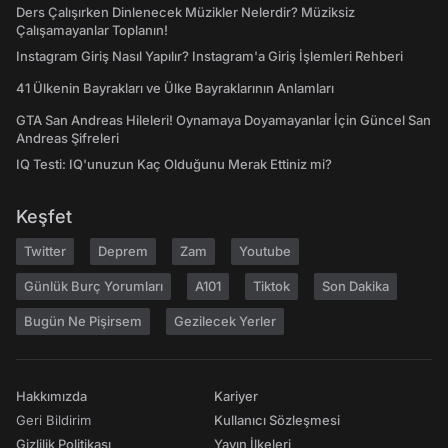
Ders Çalışırken Dinlenecek Müzikler Nelerdir? Müziksiz
Çalışamayanlar Toplanın!
Instagram Giriş Nasıl Yapılır? Instagram'a Giriş İşlemleri Rehberi
41 Ülkenin Bayrakları ve Ülke Bayraklarının Anlamları
GTA San Andreas Hileleri! Oynamaya Doyamayanlar İçin Güncel San
Andreas Şifreleri
IQ Testi: IQ'unuzun Kaç Olduğunu Merak Ettiniz mi?
Keşfet
Twitter
Deprem
Zam
Youtube
Günlük Burç Yorumları
A101
Tiktok
Son Dakika
Bugün Ne Pişirsem
Gezilecek Yerler
Hakkımızda
Kariyer
Geri Bildirim
Kullanıcı Sözleşmesi
Gizlilik Politikası
Yayın İlkeleri