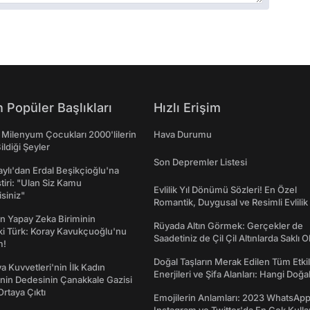
 Popüler Başlıkları
Hızlı Erişim
 Milenyum Çocukları 2000'lilerin
Hava Durumu
ildiği Şeyler
Son Depremler Listesi
taylı'dan Erdal Beşikçioğlu'na
ştiri: "Ulan Siz Kamu
Evlilik Yıl Dönümü Sözleri! En Özel
isiniz"
Romantik, Duygusal ve Resimli Evlilik 
dönümü Mesajları
n Yapay Zeka Biriminin
Rüyada Altın Görmek: Gerçekler de
ki Türk: Koray Kavukçuoğlu'nu
Saadetiniz de Çil Çil Altınlarda Saklı Ol
m!
Doğal Taşların Merak Edilen Tüm Etkil
a Kuvvetleri'nin İlk Kadın
Enerjileri ve Şifa Alanları: Hangi Doğa
nin Dedesinin Çanakkale Gazisi
Ne İşe Yarar?
rtaya Çıktı
Emojilerin Anlamları: 2023 WhatsApp