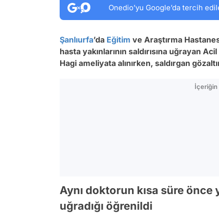
Onedio’yu Google’da tercih edil
Şanlıurfa
’da
Eğitim
ve Araştırma Hastanesi
hasta yakınlarının saldırısına uğrayan Aci
Hagi ameliyata alınırken, saldırgan gözaltın
İçeriği
Aynı doktorun kısa süre önce yi
uğradığı öğrenildi