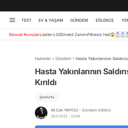
TEST
EV & YAŞAM
GÜNDEM
EĞLENCE
YE
Güncel Konular
Liseler-LGS
Emekli Zammı
Filtresiz Hali😱
Haberler
Gündem
Hasta Yakınlarının Saldırı
Hasta Yakınlarının Saldı
Kırıldı
Şanlıurfa
Ali Can YAYCILI
- Gündem Editörü
28.11.2022 - 23:46