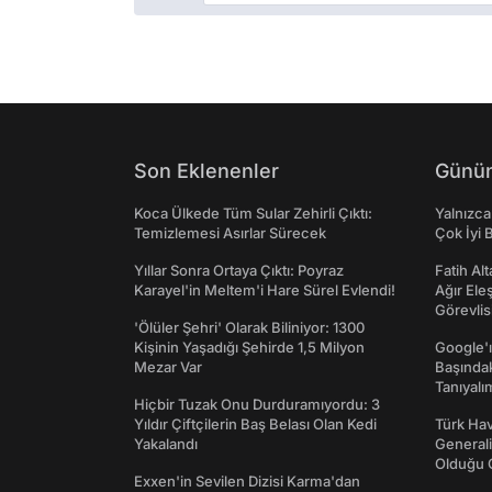
Son Eklenenler
Günün
Koca Ülkede Tüm Sular Zehirli Çıktı:
Yalnızca
Temizlemesi Asırlar Sürecek
Çok İyi B
Yıllar Sonra Ortaya Çıktı: Poyraz
Fatih Al
Karayel'in Meltem'i Hare Sürel Evlendi!
Ağır Ele
Görevlis
'Ölüler Şehri' Olarak Biliniyor: 1300
Kişinin Yaşadığı Şehirde 1,5 Milyon
Google'ı
Mezar Var
Başında
Tanıyalı
Hiçbir Tuzak Onu Durduramıyordu: 3
Yıldır Çiftçilerin Baş Belası Olan Kedi
Türk Hav
Yakalandı
Generali
Olduğu O
Exxen'in Sevilen Dizisi Karma'dan