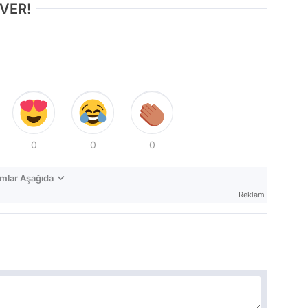
 VER!
0
0
0
mlar Aşağıda
Reklam