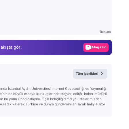
Video
Test
Reklam
Gündem
 akışta gör!
Magazin
Video
Test
Tüm içerikleri
a İstanbul Aydın Üniversitesi İnternet Gazeteciliği ve Yayıncılığı
’nin en büyük medya kuruluşlarında stajyer, editör, haber müdürü
an bu yana Onedio’dayım. ‘Eşik bekçiliğidir’ diye ustalarımızdan
ve sadık kalarak Türkiye ve dünya gündemini en sıcak haliyle size