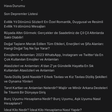
Hava Durumu
Son Depremler Listesi
Evlilik Yıl Dönümü Sözleri! En Özel Romantik, Duygusal ve Resimli
Evlilik Yıl dönümü Mesajları
Rüyada Altın Görmek: Gerçekler de Saadetiniz de Çil Çil Altınlarda
Saklı Olabilir!
Doğal Taşların Merak Edilen Tüm Etkileri, Enerjileri ve Şifa Alanları:
Hangi Doğal Taş Ne İşe Yarar?
Emojilerin Anlamları: 2023 WhatsApp, Instagram ve Twitter'da En
Çok Kullanılan Emojiler ve Anlamları
Atasözleri ve Anlamları: A'dan Z'ye Gündelik Hayatta En Sık
Kullanılan Atasözleri ve Anlamları
Tavla Diziliş Şekli Nasıldır? Erkek Tavlası ve Kız Tavlası Diziliş Şekilleri
ve Oynama Yönleri
Tarot Kartları ve Anlamları Nelerdir? Majör ve Minör Arkana Desteleri
İle Tılsımlı Bir Dünyaya Giriş
Burç Uyumu Hesaplama Nedir? Burç Uyumu, Aşk Uyumu Nasıl
Hesaplanır?
İdeal Kilo Nedir? İdeal Kilo Hesaplama Nasıl Yapılır?