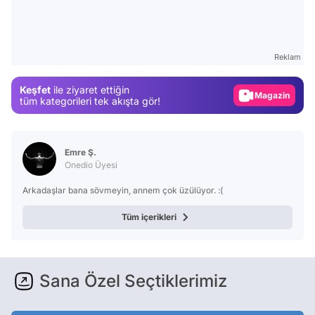
Video
Test
Reklam
Gündem
Keşfet
ile ziyaret ettiğin
Magazin
tüm kategorileri tek akışta gör!
Video
Test
Emre Ş.
Onedio Üyesi
Arkadaşlar bana sövmeyin, annem çok üzülüyor. :(
Tüm içerikleri
Sana Özel Seçtiklerimiz