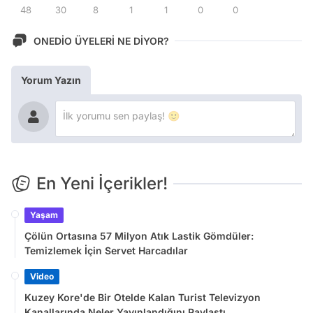
48
30
8
1
1
0
0
ONEDİO ÜYELERİ NE DİYOR?
Yorum Yazın
En Yeni İçerikler!
Yaşam
Çölün Ortasına 57 Milyon Atık Lastik Gömdüler:
Temizlemek İçin Servet Harcadılar
Video
Kuzey Kore'de Bir Otelde Kalan Turist Televizyon
Kanallarında Neler Yayınlandığını Paylaştı