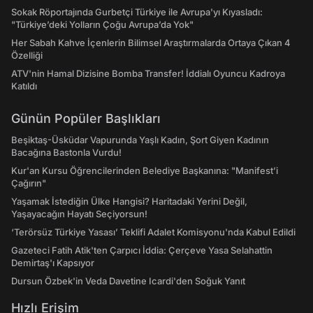
Sokak Röportajında Gurbetçi Türkiye ile Avrupa'yı Kıyasladı:
"Türkiye’deki Yolların Çoğu Avrupa’da Yok"
Her Sabah Kahve İçenlerin Bilimsel Araştırmalarda Ortaya Çıkan 4
Özelliği
ATV'nin Hamal Dizisine Bomba Transfer! İddialı Oyuncu Kadroya
Katıldı
Günün Popüler Başlıkları
Beşiktaş-Üsküdar Vapurunda Yaşlı Kadın, Şort Giyen Kadının
Bacağına Bastonla Vurdu!
Kur'an Kursu Öğrencilerinden Belediye Başkanına: "Manifest’i
Çağırın"
Yaşamak İstediğin Ülke Hangisi? Haritadaki Yerini Değil,
Yaşayacağın Hayatı Seçiyorsun!
‘Terörsüz Türkiye Yasası’ Teklifi Adalet Komisyonu'nda Kabul Edildi
Gazeteci Fatih Atik'ten Çarpıcı İddia: Çerçeve Yasa Selahattin
Demirtaş'ı Kapsıyor
Dursun Özbek'in Veda Davetine Icardi'den Soğuk Yanıt
Hızlı Erişim