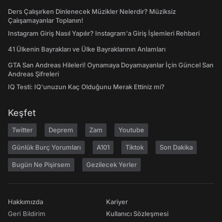
Ders Çalışırken Dinlenecek Müzikler Nelerdir? Müziksiz
Çalışamayanlar Toplanın!
Instagram Giriş Nasıl Yapılır? Instagram'a Giriş İşlemleri Rehberi
41 Ülkenin Bayrakları ve Ülke Bayraklarının Anlamları
GTA San Andreas Hileleri! Oynamaya Doyamayanlar İçin Güncel San
Andreas Şifreleri
IQ Testi: IQ'unuzun Kaç Olduğunu Merak Ettiniz mi?
Keşfet
Twitter
Deprem
Zam
Youtube
Günlük Burç Yorumları
A101
Tiktok
Son Dakika
Bugün Ne Pişirsem
Gezilecek Yerler
Hakkımızda
Kariyer
Geri Bildirim
Kullanıcı Sözleşmesi