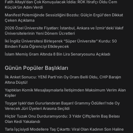
Fatih Altaylı’dan Çok Konuşulacak İddia: ROK İtirafçı Oldu Cem
Küçük’ün Adını Verdi
Manifest Polemiğinde Sessizliğini Bozdu: Gülçin Ergül'den Dikkat
Çeken Açıklama
2026 Özel Üniversite Fiyatları: İstanbul, Ankara ve İzmir'deki Vakıf
Üniversitelerinin Yeni Dönem Ücretleri
İki İngiliz Üniversitesi Birleşerek “Süper Üniversite” Kurdu: 50
Binden Fazla Öğrenciyi Etkileyecek
İslam Memiş Gram Altında 8 Bin Lira Senaryosunu Açıkladı
Günün Popüler Başlıkları
İlk Anket Sonucu: YENİ Parti'nin Oy Oranı Belli Oldu, CHP Barajın
Altına Düştü!
Yaptıkları Komik Mesajlaşmalarla İletişimden Maksimum Verim Alan
Kişiler
Toygar Işıklı'dan Gururlandıran Başarı! Grammy Ödülleri'nde Oy
Verecek Jüri Üyeleri Arasına Seçildi
Hiçbir Tuzak Onu Durduramıyordu: 3 Yıldır Çiftçilerin Baş Belası
Olan Kedi Yakalandı
Tarla İşçisiydi Modellere Taş Çıkarttı: Viral Olan Kadının Son Haline