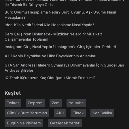
İle Tılsımlı Bir Dünyaya Giriş
Burç Uyumu Hesaplama Nedir? Burç Uyumu, Aşk Uyumu Nasıl
Hesaplanır?
İdeal Kilo Nedir? İdeal Kilo Hesaplama Nasıl Yapılır?
Ders Çalışırken Dinlenecek Müzikler Nelerdir? Müziksiz
Çalışamayanlar Toplanın!
Instagram Giriş Nasıl Yapılır? Instagram'a Giriş İşlemleri Rehberi
41 Ülkenin Bayrakları ve Ülke Bayraklarının Anlamları
GTA San Andreas Hileleri! Oynamaya Doyamayanlar İçin Güncel San
Andreas Şifreleri
IQ Testi: IQ'unuzun Kaç Olduğunu Merak Ettiniz mi?
Keşfet
Twitter
Deprem
Zam
Youtube
Günlük Burç Yorumları
A101
Tiktok
Son Dakika
Bugün Ne Pişirsem
Gezilecek Yerler