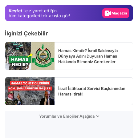
Magazin
Keşfet
ile ziyaret ettiğin
tüm kategorileri tek akışta gör!
Video
Test
İlginizi Çekebilir
Hamas Kimdir? İsrail Saldırısıyla
Dünyaya Adını Duyuran Hamas
Hakkında Bilmeniz Gerekenler
İsrail İstihbarat Servisi Başkanından
Hamas İtirafı!
Yorumlar ve Emojiler Aşağıda