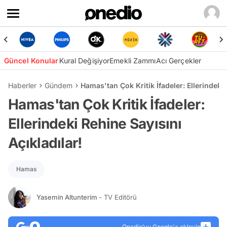
Güncel Konular
Kural Değişiyor
Emekli Zammı
Acı Gerçekler
Haberler
Gündem
Hamas'tan Çok Kritik İfadeler: Ellerindeki 
Hamas'tan Çok Kritik İfadeler:
Ellerindeki Rehine Sayısını
Açıkladılar!
Hamas
Yasemin Altunterim
- TV Editörü
Onedio’yu Google'a ekleyin