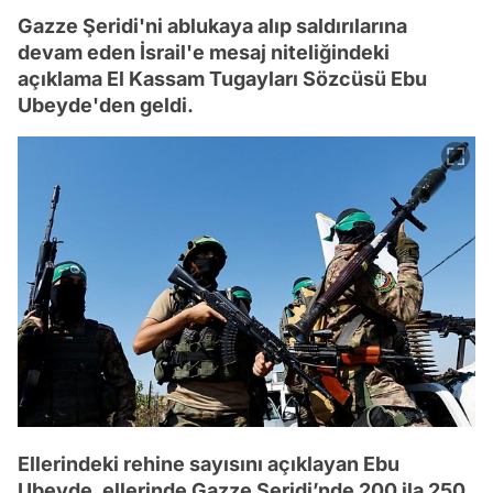
Gazze Şeridi'ni ablukaya alıp saldırılarına
devam eden İsrail'e mesaj niteliğindeki
açıklama El Kassam Tugayları Sözcüsü Ebu
Ubeyde'den geldi.
Ellerindeki rehine sayısını açıklayan Ebu
Ubeyde, ellerinde Gazze Şeridi’nde 200 ila 250