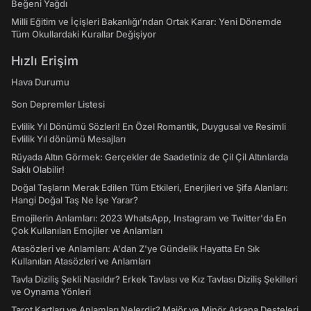
Beğeni Yağdı
Milli Eğitim ve İçişleri Bakanlığı’ndan Ortak Karar: Yeni Dönemde
Tüm Okullardaki Kurallar Değişiyor
Hızlı Erişim
Hava Durumu
Son Depremler Listesi
Evlilik Yıl Dönümü Sözleri! En Özel Romantik, Duygusal ve Resimli
Evlilik Yıl dönümü Mesajları
Rüyada Altın Görmek: Gerçekler de Saadetiniz de Çil Çil Altınlarda
Saklı Olabilir!
Doğal Taşların Merak Edilen Tüm Etkileri, Enerjileri ve Şifa Alanları:
Hangi Doğal Taş Ne İşe Yarar?
Emojilerin Anlamları: 2023 WhatsApp, Instagram ve Twitter'da En
Çok Kullanılan Emojiler ve Anlamları
Atasözleri ve Anlamları: A'dan Z'ye Gündelik Hayatta En Sık
Kullanılan Atasözleri ve Anlamları
Tavla Diziliş Şekli Nasıldır? Erkek Tavlası ve Kız Tavlası Diziliş Şekilleri
ve Oynama Yönleri
Tarot Kartları ve Anlamları Nelerdir? Majör ve Minör Arkana Desteleri