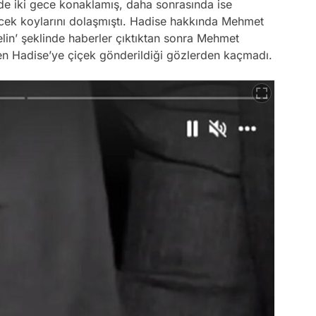
elde iki gece konaklamış, daha sonrasında ise
cek koylarını dolaşmıştı. Hadise hakkında Mehmet
elin’ şeklinde haberler çıktıktan sonra Mehmet
den Hadise’ye çiçek gönderildiği gözlerden kaçmadı.