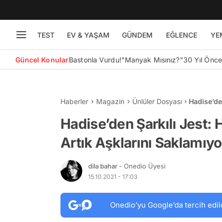
TEST
EV & YAŞAM
GÜNDEM
EĞLENCE
YE
Güncel Konular
Bastonla Vurdu!
"Manyak Mısınız?"
30 Yıl Önc
Haberler
Magazin
Ünlüler Dosyası
Hadise’de
Aşklarını
Hadise’den Şarkılı Jest:
Artık Aşklarını Saklamıyo
dila bahar
- Onedio Üyesi
15.10.2021 - 17:03
Onedio’yu Google’da tercih edil