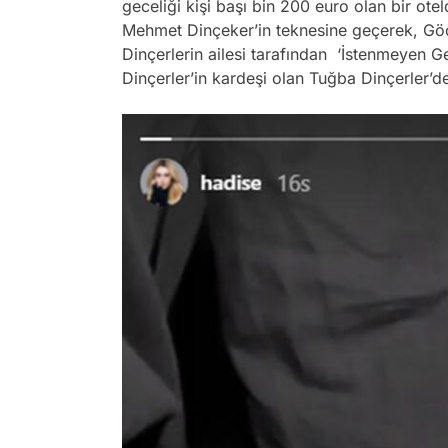
geceliği kişi başı bin 200 euro olan bir ot
Mehmet Dinçeker’in teknesine geçerek, Gö
Dinçerlerin ailesi tarafından ‘İstenmeyen G
Dinçerler’in kardeşi olan Tuğba Dinçerler’