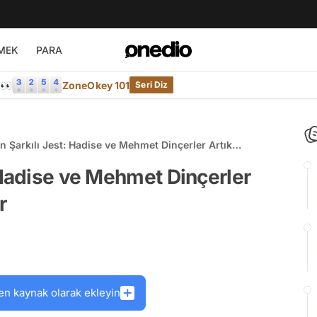
MEK
PARA
e👀
ZoneOkey 101
Seri Diz
n Şarkılı Jest: Hadise ve Mehmet Dinçerler Artık
 Saklamıyor
 Hadise ve Mehmet Dinçerler
r
en kaynak olarak ekleyin