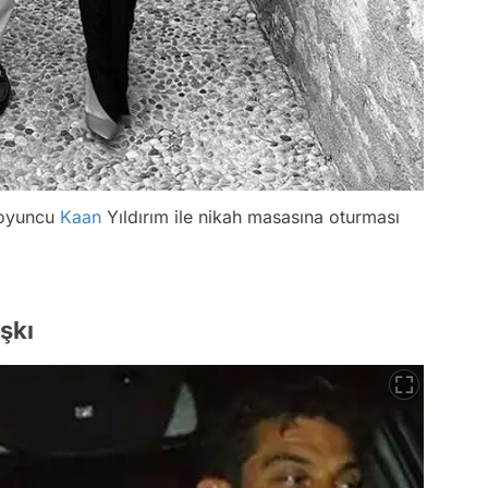
ı oyuncu
Kaan
Yıldırım ile nikah masasına oturması
şkı