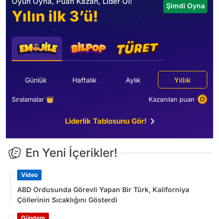
Oyun Oyna, Puan Kazan, Lider Ol!
Şimdi Oyna
Yılın ilk 3’ü!
Günlük
Haftalık
Aylık
Yıllık
Sıralamalar 👑
Kazanılan puan
Liderlik Tablosunu Gör!
En Yeni İçerikler!
Video
ABD Ordusunda Görevli Yapan Bir Türk, Kaliforniya
Çöllerinin Sıcaklığını Gösterdi
Gündem