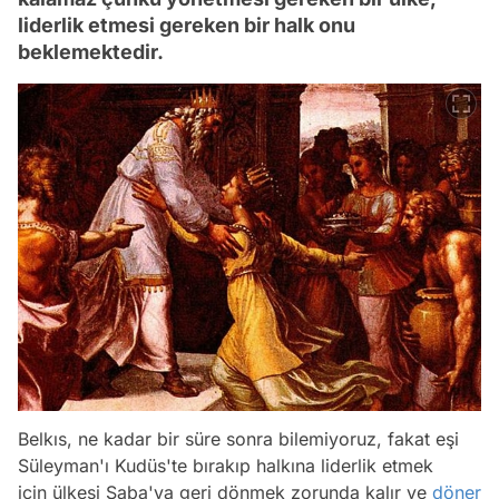
liderlik etmesi gereken bir halk onu
beklemektedir.
Belkıs, ne kadar bir süre sonra bilemiyoruz, fakat eşi
Süleyman'ı Kudüs'te bırakıp halkına liderlik etmek
için ülkesi Saba'ya geri dönmek zorunda kalır ve
döner