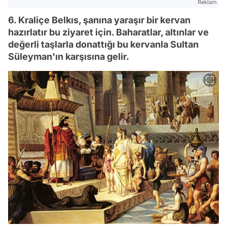
Reklam
6. Kraliçe Belkıs, şanına yaraşır bir kervan
hazırlatır bu ziyaret için. Baharatlar, altınlar ve
değerli taşlarla donattığı bu kervanla Sultan
Süleyman'ın karşısına gelir.