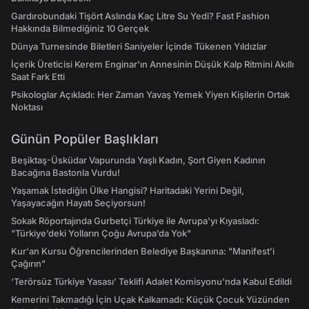
Gardırobundaki Tişört Aslında Kaç Litre Su Yedi? Fast Fashion
Hakkında Bilmediğiniz 10 Gerçek
Dünya Turnesinde Biletleri Saniyeler İçinde Tükenen Yıldızlar
İçerik Üreticisi Kerem Enginar'ın Annesinin Düşük Kalp Ritmini Akıllı
Saat Fark Etti
Psikologlar Açıkladı: Her Zaman Yavaş Yemek Yiyen Kişilerin Ortak
Noktası
Günün Popüler Başlıkları
Beşiktaş-Üsküdar Vapurunda Yaşlı Kadın, Şort Giyen Kadının
Bacağına Bastonla Vurdu!
Yaşamak İstediğin Ülke Hangisi? Haritadaki Yerini Değil,
Yaşayacağın Hayatı Seçiyorsun!
Sokak Röportajında Gurbetçi Türkiye ile Avrupa'yı Kıyasladı:
"Türkiye’deki Yolların Çoğu Avrupa’da Yok"
Kur'an Kursu Öğrencilerinden Belediye Başkanına: "Manifest’i
Çağırın"
‘Terörsüz Türkiye Yasası’ Teklifi Adalet Komisyonu'nda Kabul Edildi
Kemerini Takmadığı İçin Uçak Kalkamadı: Küçük Çocuk Yüzünden