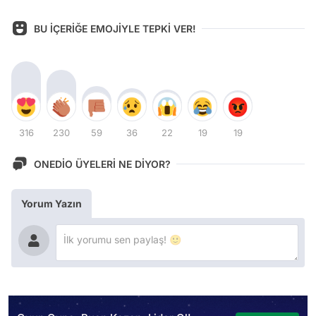
BU İÇERİĞE EMOJİYLE TEPKİ VER!
316
230
59
36
22
19
19
ONEDİO ÜYELERİ NE DİYOR?
Yorum Yazın