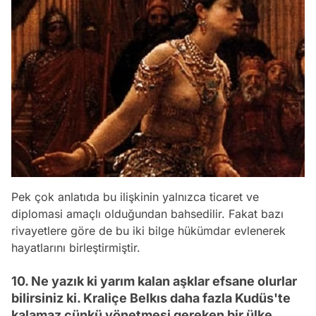
Pek çok anlatıda bu ilişkinin yalnızca ticaret ve
diplomasi amaçlı olduğundan bahsedilir. Fakat bazı
rivayetlere göre de bu iki bilge hükümdar evlenerek
hayatlarını birleştirmiştir.
10. Ne yazık ki yarım kalan aşklar efsane olurlar
bilirsiniz ki. Kraliçe Belkıs daha fazla Kudüs'te
kalamaz çünkü yönetmesi gereken bir ülke,