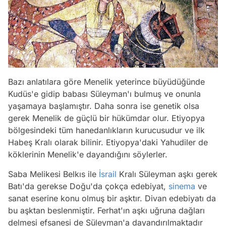
Bazı anlatılara göre Menelik yeterince büyüdüğünde
Kudüs'e gidip babası Süleyman'ı bulmuş ve onunla
yaşamaya başlamıştır. Daha sonra ise genetik olsa
gerek Menelik de güçlü bir hükümdar olur. Etiyopya
bölgesindeki tüm hanedanlıkların kurucusudur ve ilk
Habeş Kralı olarak bilinir. Etiyopya'daki Yahudiler de
köklerinin Menelik'e dayandığını söylerler.
Saba Melikesi Belkıs ile
İsrail
Kralı Süleyman aşkı gerek
Batı'da gerekse Doğu'da çokça edebiyat,
sinema
ve
sanat eserine konu olmuş bir aşktır. Divan edebiyatı da
bu aşktan beslenmiştir. Ferhat'ın aşkı uğruna dağları
delmesi efsanesi de Süleyman'a dayandırılmaktadır