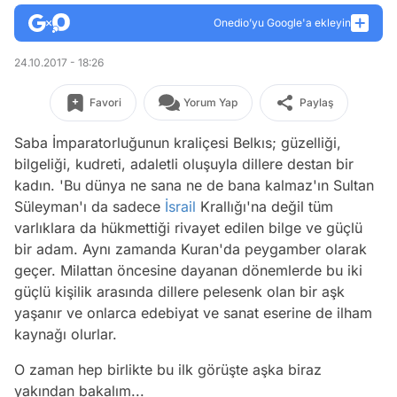
Onedio’yu Google'a ekleyin
24.10.2017 - 18:26
Favori
Yorum Yap
Paylaş
Saba İmparatorluğunun kraliçesi Belkıs; güzelliği,
bilgeliği, kudreti, adaletli oluşuyla dillere destan bir
kadın.
'Bu dünya ne sana ne de bana kalmaz'
ın Sultan
Süleyman'ı da sadece
İsrail
Krallığı'na değil tüm
varlıklara da hükmettiği rivayet edilen bilge ve güçlü
bir adam. Aynı zamanda Kuran'da peygamber olarak
geçer. Milattan öncesine dayanan dönemlerde bu iki
güçlü kişilik arasında dillere pelesenk olan bir aşk
yaşanır ve onlarca edebiyat ve sanat eserine de ilham
kaynağı olurlar.
O zaman hep birlikte bu ilk görüşte aşka biraz
yakından bakalım...