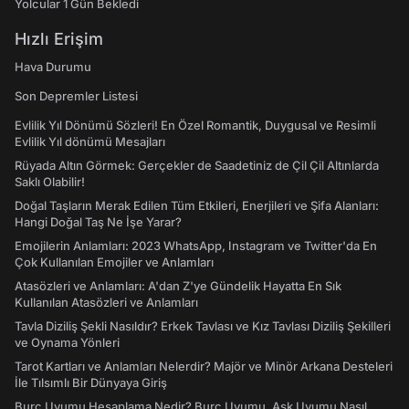
Yolcular 1 Gün Bekledi
Hızlı Erişim
Hava Durumu
Son Depremler Listesi
Evlilik Yıl Dönümü Sözleri! En Özel Romantik, Duygusal ve Resimli
Evlilik Yıl dönümü Mesajları
Rüyada Altın Görmek: Gerçekler de Saadetiniz de Çil Çil Altınlarda
Saklı Olabilir!
Doğal Taşların Merak Edilen Tüm Etkileri, Enerjileri ve Şifa Alanları:
Hangi Doğal Taş Ne İşe Yarar?
Emojilerin Anlamları: 2023 WhatsApp, Instagram ve Twitter'da En
Çok Kullanılan Emojiler ve Anlamları
Atasözleri ve Anlamları: A'dan Z'ye Gündelik Hayatta En Sık
Kullanılan Atasözleri ve Anlamları
Tavla Diziliş Şekli Nasıldır? Erkek Tavlası ve Kız Tavlası Diziliş Şekilleri
ve Oynama Yönleri
Tarot Kartları ve Anlamları Nelerdir? Majör ve Minör Arkana Desteleri
İle Tılsımlı Bir Dünyaya Giriş
Burç Uyumu Hesaplama Nedir? Burç Uyumu, Aşk Uyumu Nasıl