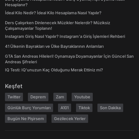
Hesaplanır?
İdeal Kilo Nedir? İdeal Kilo Hesaplama Nasıl Yapılır?
Ders Çalışırken Dinlenecek Müzikler Nelerdir? Müziksiz
Çalışamayanlar Toplanın!
Instagram Giriş Nasıl Yapılır? Instagram'a Giriş İşlemleri Rehberi
41 Ülkenin Bayrakları ve Ülke Bayraklarının Anlamları
GTA San Andreas Hileleri! Oynamaya Doyamayanlar İçin Güncel San
Andreas Şifreleri
IQ Testi: IQ'unuzun Kaç Olduğunu Merak Ettiniz mi?
Keşfet
Twitter
Deprem
Zam
Youtube
Günlük Burç Yorumları
A101
Tiktok
Son Dakika
Bugün Ne Pişirsem
Gezilecek Yerler