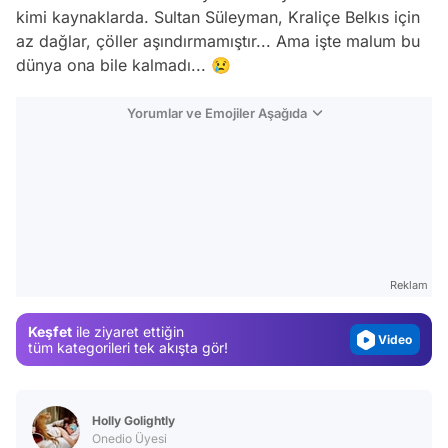
kimi kaynaklarda. Sultan Süleyman, Kraliçe Belkıs için
az dağlar, çöller aşındırmamıştır... Ama işte malum bu
dünya ona bile kalmadı... 😢
Yorumlar ve Emojiler Aşağıda
Video
Test
Gündem
Reklam
Magazin
Keşfet
ile ziyaret ettiğin
Video
tüm kategorileri tek akışta gör!
Test
Holly Golightly
Onedio Üyesi