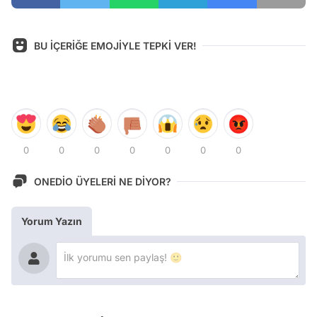
BU İÇERİĞE EMOJİYLE TEPKİ VER!
0
0
0
0
0
0
0
ONEDİO ÜYELERİ NE DİYOR?
Yorum Yazın