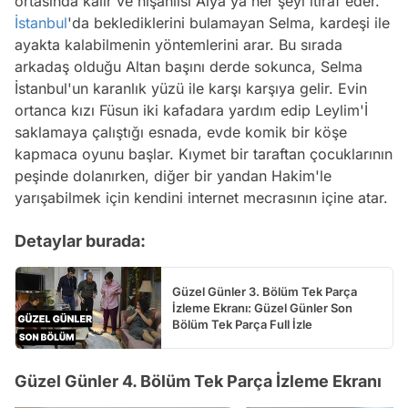
ortasında kalır ve nişanlısı Alya'ya her şeyi itiraf eder.
İstanbul
'da beklediklerini bulamayan Selma, kardeşi ile
ayakta kalabilmenin yöntemlerini arar. Bu sırada
arkadaş olduğu Altan başını derde sokunca, Selma
İstanbul'un karanlık yüzü ile karşı karşıya gelir. Evin
ortanca kızı Füsun iki kafadara yardım edip Leylim'İ
saklamaya çalıştığı esnada, evde komik bir köşe
kapmaca oyunu başlar. Kıymet bir taraftan çocuklarının
peşinde dolanırken, diğer bir yandan Hakim'le
yarışabilmek için kendini internet mecrasının içine atar.
Detaylar burada:
Güzel Günler 3. Bölüm Tek Parça
İzleme Ekranı: Güzel Günler Son
Bölüm Tek Parça Full İzle
Güzel Günler 4. Bölüm Tek Parça İzleme Ekranı