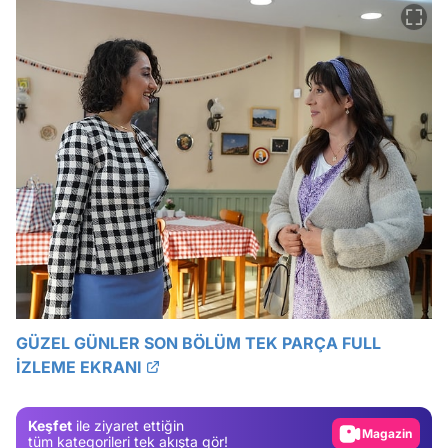
Video
Test
GÜZEL GÜNLER SON BÖLÜM TEK PARÇA FULL
İZLEME EKRANI
Gündem
Magazin
Keşfet
ile ziyaret ettiğin
Video
tüm kategorileri tek akışta gör!