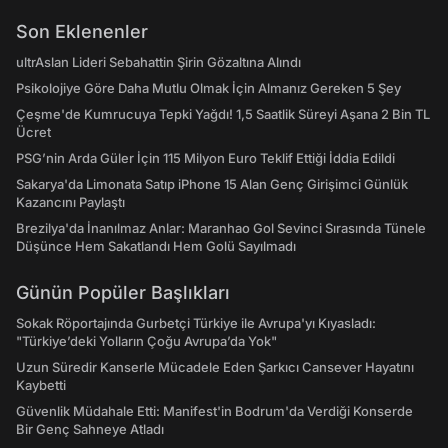
Son Eklenenler
ultrAslan Lideri Sebahattin Şirin Gözaltına Alındı
Psikolojiye Göre Daha Mutlu Olmak İçin Almanız Gereken 5 Şey
Çeşme'de Kumrucuya Tepki Yağdı! 1,5 Saatlik Süreyi Aşana 2 Bin TL
Ücret
PSG’nin Arda Güler İçin 115 Milyon Euro Teklif Ettiği İddia Edildi
Sakarya'da Limonata Satıp iPhone 15 Alan Genç Girişimci Günlük
Kazancını Paylaştı
Brezilya'da İnanılmaz Anlar: Maranhao Gol Sevinci Sırasında Tünele
Düşünce Hem Sakatlandı Hem Golü Sayılmadı
Günün Popüler Başlıkları
Sokak Röportajında Gurbetçi Türkiye ile Avrupa'yı Kıyasladı:
"Türkiye’deki Yolların Çoğu Avrupa’da Yok"
Uzun Süredir Kanserle Mücadele Eden Şarkıcı Cansever Hayatını
Kaybetti
Güvenlik Müdahale Etti: Manifest'in Bodrum'da Verdiği Konserde
Bir Genç Sahneye Atladı