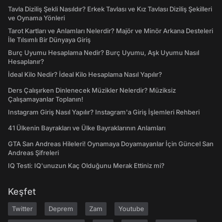
Tavla Diziliş Şekli Nasıldır? Erkek Tavlası ve Kız Tavlası Diziliş Şekilleri
ve Oynama Yönleri
Tarot Kartları ve Anlamları Nelerdir? Majör ve Minör Arkana Desteleri
İle Tılsımlı Bir Dünyaya Giriş
Burç Uyumu Hesaplama Nedir? Burç Uyumu, Aşk Uyumu Nasıl
Hesaplanır?
İdeal Kilo Nedir? İdeal Kilo Hesaplama Nasıl Yapılır?
Ders Çalışırken Dinlenecek Müzikler Nelerdir? Müziksiz
Çalışamayanlar Toplanın!
Instagram Giriş Nasıl Yapılır? Instagram'a Giriş İşlemleri Rehberi
41 Ülkenin Bayrakları ve Ülke Bayraklarının Anlamları
GTA San Andreas Hileleri! Oynamaya Doyamayanlar İçin Güncel San
Andreas Şifreleri
IQ Testi: IQ'unuzun Kaç Olduğunu Merak Ettiniz mi?
Keşfet
Twitter
Deprem
Zam
Youtube