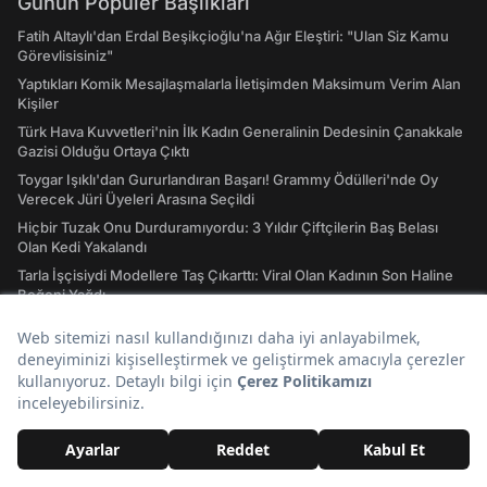
Günün Popüler Başlıkları
Fatih Altaylı'dan Erdal Beşikçioğlu'na Ağır Eleştiri: "Ulan Siz Kamu
Görevlisisiniz"
Yaptıkları Komik Mesajlaşmalarla İletişimden Maksimum Verim Alan
Kişiler
Türk Hava Kuvvetleri'nin İlk Kadın Generalinin Dedesinin Çanakkale
Gazisi Olduğu Ortaya Çıktı
Toygar Işıklı'dan Gururlandıran Başarı! Grammy Ödülleri'nde Oy
Verecek Jüri Üyeleri Arasına Seçildi
Hiçbir Tuzak Onu Durduramıyordu: 3 Yıldır Çiftçilerin Baş Belası
Olan Kedi Yakalandı
Tarla İşçisiydi Modellere Taş Çıkarttı: Viral Olan Kadının Son Haline
Beğeni Yağdı
Hızlı Erişim
Hava Durumu
Son Depremler Listesi
Evlilik Yıl Dönümü Sözleri! En Özel Romantik, Duygusal ve Resimli
Evlilik Yıl dönümü Mesajları
Rüyada Altın Görmek: Gerçekler de Saadetiniz de Çil Çil Altınlarda