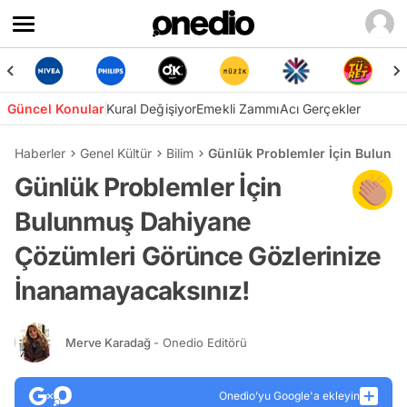
Güncel Konular
Kural Değişiyor
Emekli Zammı
Acı Gerçekler
Haberler
Genel Kültür
Bilim
Günlük Problemler İçin Bulunm
Günlük Problemler İçin
Bulunmuş Dahiyane
Çözümleri Görünce Gözlerinize
İnanamayacaksınız!
Merve Karadağ
- Onedio Editörü
Onedio’yu Google'a ekleyin