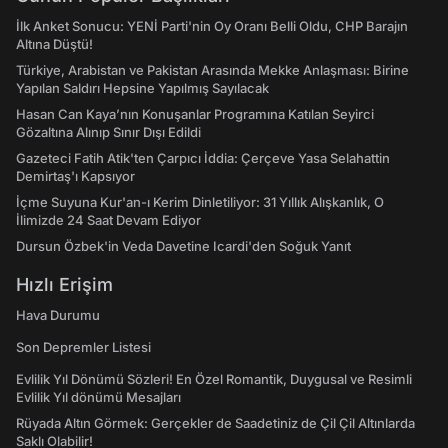
İlk Anket Sonucu: YENİ Parti'nin Oy Oranı Belli Oldu, CHP Barajın
Altına Düştü!
Türkiye, Arabistan ve Pakistan Arasında Mekke Anlaşması: Birine
Yapılan Saldırı Hepsine Yapılmış Sayılacak
Hasan Can Kaya’nın Konuşanlar Programına Katılan Seyirci
Gözaltına Alınıp Sınır Dışı Edildi
Gazeteci Fatih Atik'ten Çarpıcı İddia: Çerçeve Yasa Selahattin
Demirtaş'ı Kapsıyor
İçme Suyuna Kur'an-ı Kerim Dinletiliyor: 31 Yıllık Alışkanlık, O
İlimizde 24 Saat Devam Ediyor
Dursun Özbek'in Veda Davetine Icardi'den Soğuk Yanıt
Hızlı Erişim
Hava Durumu
Son Depremler Listesi
Evlilik Yıl Dönümü Sözleri! En Özel Romantik, Duygusal ve Resimli
Evlilik Yıl dönümü Mesajları
Rüyada Altın Görmek: Gerçekler de Saadetiniz de Çil Çil Altınlarda
Saklı Olabilir!