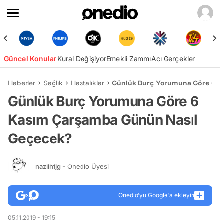
Güncel Konular
Kural Değişiyor
Emekli Zammı
Acı Gerçekler
Haberler
Sağlık
Hastalıklar
Günlük Burç Yorumuna Göre 6 
Günlük Burç Yorumuna Göre 6
Kasım Çarşamba Günün Nasıl
Geçecek?
nazlihfjg
- Onedio Üyesi
Onedio’yu Google'a ekleyin
05.11.2019 - 19:15