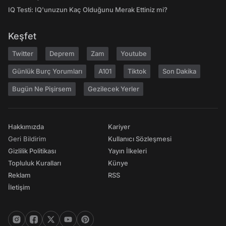
IQ Testi: IQ'unuzun Kaç Olduğunu Merak Ettiniz mi?
Keşfet
Twitter
Deprem
Zam
Youtube
Günlük Burç Yorumları
A101
Tiktok
Son Dakika
Bugün Ne Pişirsem
Gezilecek Yerler
Hakkımızda
Kariyer
Geri Bildirim
Kullanıcı Sözleşmesi
Gizlilik Politikası
Yayın İlkeleri
Topluluk Kuralları
Künye
Reklam
RSS
İletişim