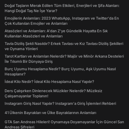
Doğal Taşların Merak Edilen Tüm Etkileri, Enerjileri ve Şifa Alanları:
Hangi Doğal Taş Ne İşe Yarar?
Emojilerin Anlamları: 2023 WhatsApp, Instagram ve Twitter'da En
Çok Kullanılan Emojiler ve Anlamları
Atasözleri ve Anlamları: A'dan Z'ye Gündelik Hayatta En Sık
Kullanılan Atasözleri ve Anlamları
Tavla Diziliş Şekli Nasıldır? Erkek Tavlası ve Kız Tavlası Diziliş Şekilleri
ve Oynama Yönleri
Tarot Kartları ve Anlamları Nelerdir? Majör ve Minör Arkana Desteleri
İle Tılsımlı Bir Dünyaya Giriş
Burç Uyumu Hesaplama Nedir? Burç Uyumu, Aşk Uyumu Nasıl
Hesaplanır?
İdeal Kilo Nedir? İdeal Kilo Hesaplama Nasıl Yapılır?
Ders Çalışırken Dinlenecek Müzikler Nelerdir? Müziksiz
Çalışamayanlar Toplanın!
Instagram Giriş Nasıl Yapılır? Instagram'a Giriş İşlemleri Rehberi
41 Ülkenin Bayrakları ve Ülke Bayraklarının Anlamları
GTA San Andreas Hileleri! Oynamaya Doyamayanlar İçin Güncel San
Andreas Şifreleri