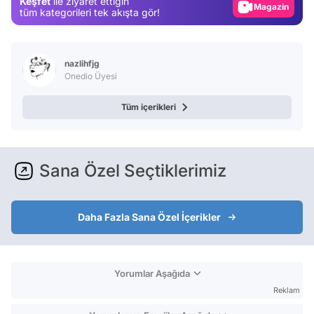
Keşfet
ile ziyaret ettiğin
Magazin
tüm kategorileri tek akışta gör!
Video
Test
nazlihfjg
Onedio Üyesi
Tüm içerikleri
Sana Özel Seçtiklerimiz
Daha Fazla Sana Özel İçerikler
Yorumlar Aşağıda
Reklam