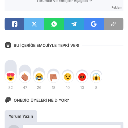
Yorumlar ve Emojiler Aşağıda
Reklam
BU İÇERİĞE EMOJİYLE TEPKİ VER!
82
47
26
18
10
10
8
ONEDİO ÜYELERİ NE DİYOR?
Yorum Yazın