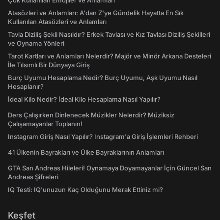
Çok Kullanılan Emojiler ve Anlamları
Atasözleri ve Anlamları: A'dan Z'ye Gündelik Hayatta En Sık
Kullanılan Atasözleri ve Anlamları
Tavla Diziliş Şekli Nasıldır? Erkek Tavlası ve Kız Tavlası Diziliş Şekilleri
ve Oynama Yönleri
Tarot Kartları ve Anlamları Nelerdir? Majör ve Minör Arkana Desteleri
İle Tılsımlı Bir Dünyaya Giriş
Burç Uyumu Hesaplama Nedir? Burç Uyumu, Aşk Uyumu Nasıl
Hesaplanır?
İdeal Kilo Nedir? İdeal Kilo Hesaplama Nasıl Yapılır?
Ders Çalışırken Dinlenecek Müzikler Nelerdir? Müziksiz
Çalışamayanlar Toplanın!
Instagram Giriş Nasıl Yapılır? Instagram'a Giriş İşlemleri Rehberi
41 Ülkenin Bayrakları ve Ülke Bayraklarının Anlamları
GTA San Andreas Hileleri! Oynamaya Doyamayanlar İçin Güncel San
Andreas Şifreleri
IQ Testi: IQ'unuzun Kaç Olduğunu Merak Ettiniz mi?
Keşfet