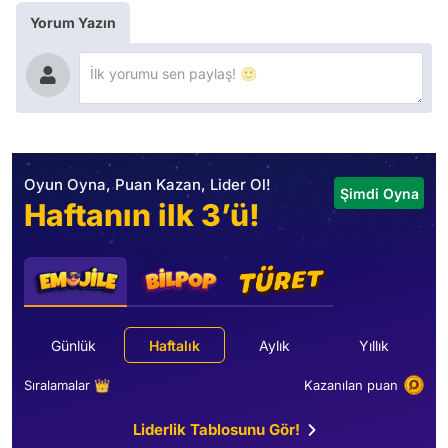
Yorum Yazın
Oyun Oyna, Puan Kazan, Lider Ol!
Şimdi Oyna
Haftanın ilk 3’ü!
Günlük
Haftalık
Aylık
Yıllık
Sıralamalar 👑
Kazanılan puan
Liderlik Tablosunu Gör!