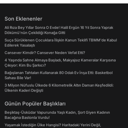
Son Eklenenler
Ali Rıza Bey Yıllar Sonra O Evde! Halil Ergün 16 Yıl Sonra Yaprak
Dökümü'nün Çekildiği Konağa Gitti
Suça Sürüklenen Çocuklara İlişkin Kanun Teklifi TBMM'de Kabul
Edilerek Yasalaştı
Cansever Kimdir? Cansever Neden Vefat Etti?
4 Yaşında Sahne Almaya Başladı, Makyajsız Kameralar Karşısına
Çıkıyor: Kim Bu Şarkıcı?
Bağışlanan Tahtaları Kullanarak 80 Odalı Ev İnşa Etti: Basketbol
Sahası Bile Var!
3 Milyon Nüfuslu Ülkede 6 Kilometrelik Altın Damarı Keşfedildi:
Ülkenin Kaderi Değişti
Günün Popüler Başlıkları
Beşiktaş-Üsküdar Vapurunda Yaşlı Kadın, Şort Giyen Kadının
Bacağına Bastonla Vurdu!
Yaşamak İstediğin Ülke Hangisi? Haritadaki Yerini Değil,