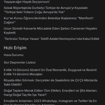
Yaşayacağın Hayatı Seçiyorsun!
Sokak Röportajında Gurbetçi Türkiye ile Avrupa'yı Kıyasladı:
"Türkiye’deki Yolların Çoğu Avrupa’da Yok"
Kur'an Kursu Öğrencilerinden Belediye Başkanına: "Manifest’i
Çağırın"
Uzun Süredir Kanserle Mücadele Eden Şarkıcı Cansever Hayatını
Kaybetti
‘Terörsüz Türkiye Yasası’ Teklifi Adalet Komisyonu'nda Kabul Edildi
Hızlı Erişim
Hava Durumu
Son Depremler Listesi
Evlilik Yıl Dönümü Sözleri! En Özel Romantik, Duygusal ve Resimli
Evlilik Yıl dönümü Mesajları
Rüyada Altın Görmek: Gerçekler de Saadetiniz de Çil Çil Altınlarda
Saklı Olabilir!
Doğal Taşların Merak Edilen Tüm Etkileri, Enerjileri ve Şifa Alanları:
Hangi Doğal Taş Ne İşe Yarar?
Emojilerin Anlamları: 2023 WhatsApp, Instagram ve Twitter'da En