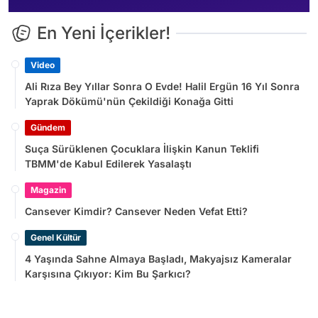
En Yeni İçerikler!
Video
Ali Rıza Bey Yıllar Sonra O Evde! Halil Ergün 16 Yıl Sonra
Yaprak Dökümü'nün Çekildiği Konağa Gitti
Gündem
Suça Sürüklenen Çocuklara İlişkin Kanun Teklifi
TBMM'de Kabul Edilerek Yasalaştı
Magazin
Cansever Kimdir? Cansever Neden Vefat Etti?
Genel Kültür
4 Yaşında Sahne Almaya Başladı, Makyajsız Kameralar
Karşısına Çıkıyor: Kim Bu Şarkıcı?