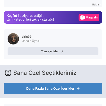
Test
Reklam
Gündem
Keşfet
ile ziyaret ettiğin
Magazin
tüm kategorileri tek akışta gör!
Video
Test
sirin99
Onedio Üyesi
Tüm içerikleri
Sana Özel Seçtiklerimiz
Daha Fazla Sana Özel İçerikler