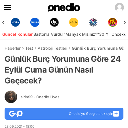
Güncel Konular
Bastonla Vurdu!
"Manyak Mısınız?"
30 Yıl Önce👀
Haberler
Test
Astroloji Testleri
Günlük Burç Yorumuna Göre
Günlük Burç Yorumuna Göre 24
Eylül Cuma Günün Nasıl
Geçecek?
sirin99
- Onedio Üyesi
Onedio’yu Google'a ekleyin
23.09.2021 - 18:00