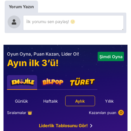
Yorum Yazın
Oyun Oyna, Puan Kazan, Lider Ol!
Şimdi Oyna
Ayın ilk 3’ü!
Günlük
Haftalık
Aylık
Yıllık
Sıralamalar 👑
Kazanılan puan
Liderlik Tablosunu Gör!