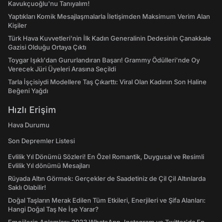
Kavukçuoğlu'nu Tanıyalım!
Yaptıkları Komik Mesajlaşmalarla İletişimden Maksimum Verim Alan
Kişiler
Türk Hava Kuvvetleri'nin İlk Kadın Generalinin Dedesinin Çanakkale
Gazisi Olduğu Ortaya Çıktı
Toygar Işıklı'dan Gururlandıran Başarı! Grammy Ödülleri'nde Oy
Verecek Jüri Üyeleri Arasına Seçildi
Tarla İşçisiydi Modellere Taş Çıkarttı: Viral Olan Kadının Son Haline
Beğeni Yağdı
Hızlı Erişim
Hava Durumu
Son Depremler Listesi
Evlilik Yıl Dönümü Sözleri! En Özel Romantik, Duygusal ve Resimli
Evlilik Yıl dönümü Mesajları
Rüyada Altın Görmek: Gerçekler de Saadetiniz de Çil Çil Altınlarda
Saklı Olabilir!
Doğal Taşların Merak Edilen Tüm Etkileri, Enerjileri ve Şifa Alanları:
Hangi Doğal Taş Ne İşe Yarar?