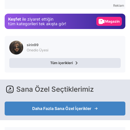
Test
Reklam
Gündem
Keşfet
ile ziyaret ettiğin
Magazin
tüm kategorileri tek akışta gör!
Video
Test
sirin99
Onedio Üyesi
Tüm içerikleri
Sana Özel Seçtiklerimiz
Daha Fazla Sana Özel İçerikler