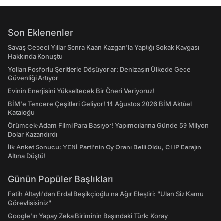
Son Eklenenler
Savaş Cebeci Yıllar Sonra Kaan Kazgan'la Yaptığı Sokak Kavgası
Hakkında Konuştu
Yolları Fosforlu Şeritlerle Döşüyorlar: Denizaşırı Ülkede Gece
Güvenliği Artıyor
Evinin Enerjisini Yükseltecek Bir Öneri Veriyoruz!
BİM'e Tencere Çeşitleri Geliyor! 14 Ağustos 2026 BİM Aktüel
Kataloğu
Örümcek-Adam Filmi Para Basıyor! Yapımcılarına Günde 59 Milyon
Dolar Kazandırdı
İlk Anket Sonucu: YENİ Parti'nin Oy Oranı Belli Oldu, CHP Barajın
Altına Düştü!
Günün Popüler Başlıkları
Fatih Altaylı'dan Erdal Beşikçioğlu'na Ağır Eleştiri: "Ulan Siz Kamu
Görevlisisiniz"
Google'ın Yapay Zeka Biriminin Başındaki Türk: Koray