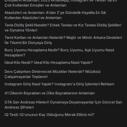
Emojilerin Anlamları: 2023 WhatsApp, Instagram ve Twitter'da En
Çok Kullanılan Emojiler ve Anlamları
Atasözleri ve Anlamları: A'dan Z'ye Gündelik Hayatta En Sık
Kullanılan Atasözleri ve Anlamları
Tavla Diziliş Şekli Nasıldır? Erkek Tavlası ve Kız Tavlası Diziliş Şekilleri
ve Oynama Yönleri
Tarot Kartları ve Anlamları Nelerdir? Majör ve Minör Arkana Desteleri
İle Tılsımlı Bir Dünyaya Giriş
Burç Uyumu Hesaplama Nedir? Burç Uyumu, Aşk Uyumu Nasıl
Hesaplanır?
İdeal Kilo Nedir? İdeal Kilo Hesaplama Nasıl Yapılır?
Ders Çalışırken Dinlenecek Müzikler Nelerdir? Müziksiz
Çalışamayanlar Toplanın!
Instagram Giriş Nasıl Yapılır? Instagram'a Giriş İşlemleri Rehberi
41 Ülkenin Bayrakları ve Ülke Bayraklarının Anlamları
GTA San Andreas Hileleri! Oynamaya Doyamayanlar İçin Güncel San
Andreas Şifreleri
IQ Testi: IQ'unuzun Kaç Olduğunu Merak Ettiniz mi?