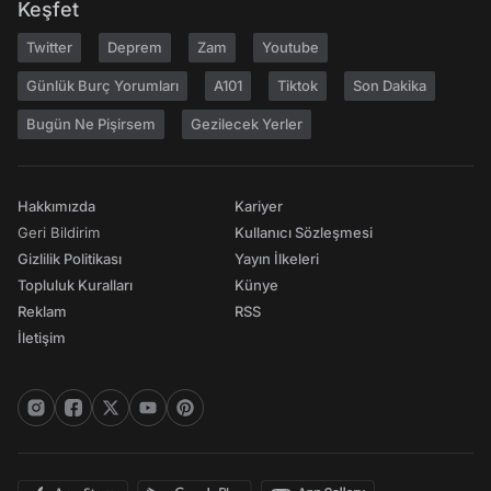
Keşfet
Twitter
Deprem
Zam
Youtube
Günlük Burç Yorumları
A101
Tiktok
Son Dakika
Bugün Ne Pişirsem
Gezilecek Yerler
Hakkımızda
Kariyer
Geri Bildirim
Kullanıcı Sözleşmesi
Gizlilik Politikası
Yayın İlkeleri
Topluluk Kuralları
Künye
Reklam
RSS
İletişim