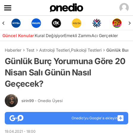
Güncel Konular
Kural Değişiyor
Emekli Zammı
Acı Gerçekler
Haberler
Test
Astroloji Testleri
,
Psikoloji Testleri
Günlük Burç
Günlük Burç Yorumuna Göre 20
Nisan Salı Günün Nasıl
Geçecek?
sirin99
- Onedio Üyesi
Onedio’yu Google'a ekleyin
19.04.2021 - 18:00