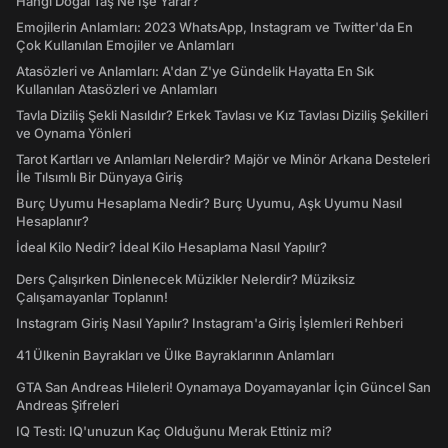
Hangi Doğal Taş Ne İşe Yarar?
Emojilerin Anlamları: 2023 WhatsApp, Instagram ve Twitter'da En
Çok Kullanılan Emojiler ve Anlamları
Atasözleri ve Anlamları: A'dan Z'ye Gündelik Hayatta En Sık
Kullanılan Atasözleri ve Anlamları
Tavla Diziliş Şekli Nasıldır? Erkek Tavlası ve Kız Tavlası Diziliş Şekilleri
ve Oynama Yönleri
Tarot Kartları ve Anlamları Nelerdir? Majör ve Minör Arkana Desteleri
İle Tılsımlı Bir Dünyaya Giriş
Burç Uyumu Hesaplama Nedir? Burç Uyumu, Aşk Uyumu Nasıl
Hesaplanır?
İdeal Kilo Nedir? İdeal Kilo Hesaplama Nasıl Yapılır?
Ders Çalışırken Dinlenecek Müzikler Nelerdir? Müziksiz
Çalışamayanlar Toplanın!
Instagram Giriş Nasıl Yapılır? Instagram'a Giriş İşlemleri Rehberi
41 Ülkenin Bayrakları ve Ülke Bayraklarının Anlamları
GTA San Andreas Hileleri! Oynamaya Doyamayanlar İçin Güncel San
Andreas Şifreleri
IQ Testi: IQ'unuzun Kaç Olduğunu Merak Ettiniz mi?