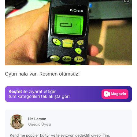
Video
Test
Oyun hala var. Resmen ölümsüz!
Gündem
Magazin
Keşfet
ile ziyaret ettiğin
Video
tüm kategorileri tek akışta gör!
Test
Liz Lemon
Onedio Üyesi
Kendime popüler kültür ve televizyon dedektifi diyebilirim.