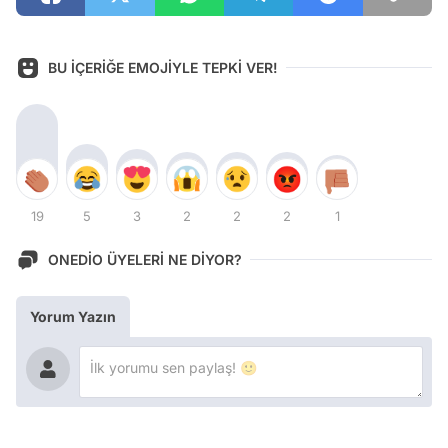
BU İÇERİĞE EMOJİYLE TEPKİ VER!
19
5
3
2
2
2
1
ONEDİO ÜYELERİ NE DİYOR?
Yorum Yazın