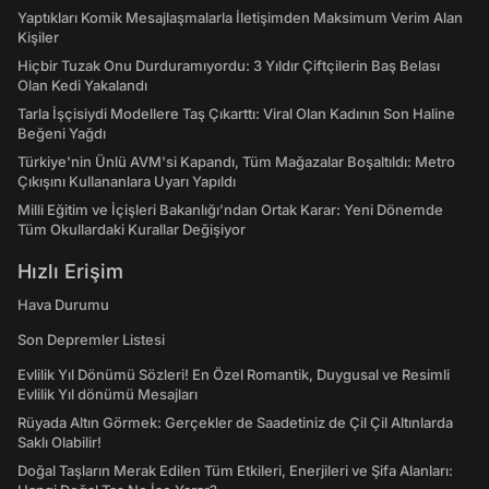
Yaptıkları Komik Mesajlaşmalarla İletişimden Maksimum Verim Alan
Kişiler
Hiçbir Tuzak Onu Durduramıyordu: 3 Yıldır Çiftçilerin Baş Belası
Olan Kedi Yakalandı
Tarla İşçisiydi Modellere Taş Çıkarttı: Viral Olan Kadının Son Haline
Beğeni Yağdı
Türkiye'nin Ünlü AVM'si Kapandı, Tüm Mağazalar Boşaltıldı: Metro
Çıkışını Kullananlara Uyarı Yapıldı
Milli Eğitim ve İçişleri Bakanlığı’ndan Ortak Karar: Yeni Dönemde
Tüm Okullardaki Kurallar Değişiyor
Hızlı Erişim
Hava Durumu
Son Depremler Listesi
Evlilik Yıl Dönümü Sözleri! En Özel Romantik, Duygusal ve Resimli
Evlilik Yıl dönümü Mesajları
Rüyada Altın Görmek: Gerçekler de Saadetiniz de Çil Çil Altınlarda
Saklı Olabilir!
Doğal Taşların Merak Edilen Tüm Etkileri, Enerjileri ve Şifa Alanları: