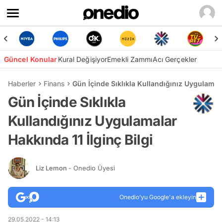
Güncel Konular
Kural Değişiyor
Emekli Zammı
Acı Gerçekler
Haberler
Finans
Gün İçinde Sıklıkla Kullandığınız Uygulamala
Gün İçinde Sıklıkla
Kullandığınız Uygulamalar
Hakkında 11 İlginç Bilgi
Liz Lemon
- Onedio Üyesi
Onedio’yu Google'a ekleyin
29.05.2022 - 14:13