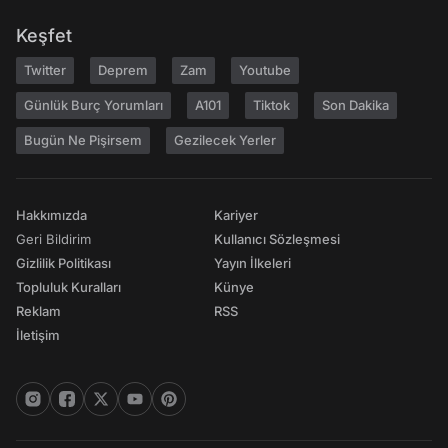
Keşfet
Twitter
Deprem
Zam
Youtube
Günlük Burç Yorumları
A101
Tiktok
Son Dakika
Bugün Ne Pişirsem
Gezilecek Yerler
Hakkımızda
Kariyer
Geri Bildirim
Kullanıcı Sözleşmesi
Gizlilik Politikası
Yayın İlkeleri
Topluluk Kuralları
Künye
Reklam
RSS
İletişim