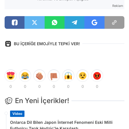
Reklam
BU İÇERİĞE EMOJİYLE TEPKİ VER!
0
0
0
0
0
0
0
En Yeni İçerikler!
Video
Onlarca Dil Bilen Japon İnternet Fenomeni Eski Milli
Futbolcu Tarık Hodzic'le Karşılaştı