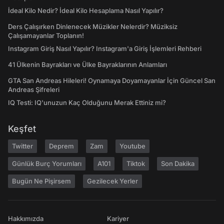
İdeal Kilo Nedir? İdeal Kilo Hesaplama Nasıl Yapılır?
Ders Çalışırken Dinlenecek Müzikler Nelerdir? Müziksiz
Çalışamayanlar Toplanın!
Instagram Giriş Nasıl Yapılır? Instagram'a Giriş İşlemleri Rehberi
41 Ülkenin Bayrakları ve Ülke Bayraklarının Anlamları
GTA San Andreas Hileleri! Oynamaya Doyamayanlar İçin Güncel San
Andreas Şifreleri
IQ Testi: IQ'unuzun Kaç Olduğunu Merak Ettiniz mi?
Keşfet
Twitter
Deprem
Zam
Youtube
Günlük Burç Yorumları
A101
Tiktok
Son Dakika
Bugün Ne Pişirsem
Gezilecek Yerler
Hakkımızda
Kariyer