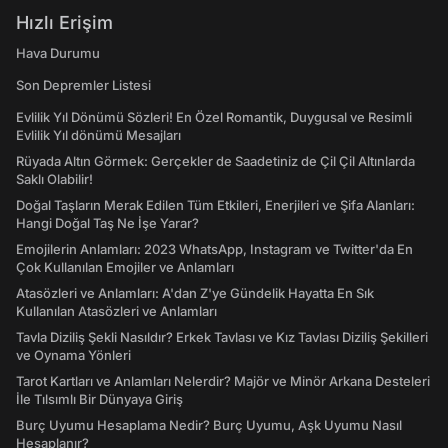
Hızlı Erişim
Hava Durumu
Son Depremler Listesi
Evlilik Yıl Dönümü Sözleri! En Özel Romantik, Duygusal ve Resimli
Evlilik Yıl dönümü Mesajları
Rüyada Altın Görmek: Gerçekler de Saadetiniz de Çil Çil Altınlarda
Saklı Olabilir!
Doğal Taşların Merak Edilen Tüm Etkileri, Enerjileri ve Şifa Alanları:
Hangi Doğal Taş Ne İşe Yarar?
Emojilerin Anlamları: 2023 WhatsApp, Instagram ve Twitter'da En
Çok Kullanılan Emojiler ve Anlamları
Atasözleri ve Anlamları: A'dan Z'ye Gündelik Hayatta En Sık
Kullanılan Atasözleri ve Anlamları
Tavla Diziliş Şekli Nasıldır? Erkek Tavlası ve Kız Tavlası Diziliş Şekilleri
ve Oynama Yönleri
Tarot Kartları ve Anlamları Nelerdir? Majör ve Minör Arkana Desteleri
İle Tılsımlı Bir Dünyaya Giriş
Burç Uyumu Hesaplama Nedir? Burç Uyumu, Aşk Uyumu Nasıl
Hesaplanır?