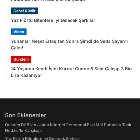
Genel Kültür
Yaz Flörtü Bitenlere İyi Gelecek Şarkılar
Video
Yunanlar Neşet Ertaş'tan Sonra Şimdi de Seda Sayan'ı
Çaldı!
Gündem
14 Yaşında Kendi İşini Kurdu: Günde 6 Saat Çalışıp 3 Bin
Lira Kazanıyor
Son Eklenenler
Onlarca Dil Bilen Japon İnternet Fenomeni Eski Milli Futbolcu Tarık
Hodzic'le Karşılaştı
Yaz Flörtü Bitenlere İyi Gelecek Şarkılar