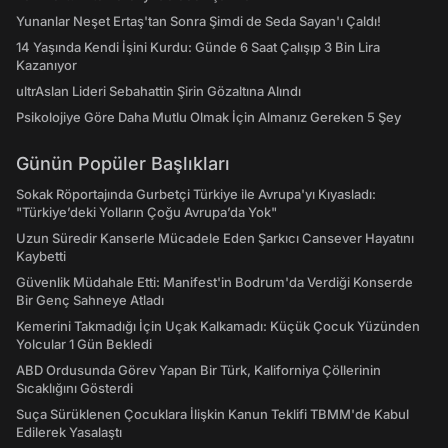
Yunanlar Neşet Ertaş'tan Sonra Şimdi de Seda Sayan'ı Çaldı!
14 Yaşında Kendi İşini Kurdu: Günde 6 Saat Çalışıp 3 Bin Lira
Kazanıyor
ultrAslan Lideri Sebahattin Şirin Gözaltına Alındı
Psikolojiye Göre Daha Mutlu Olmak İçin Almanız Gereken 5 Şey
Günün Popüler Başlıkları
Sokak Röportajında Gurbetçi Türkiye ile Avrupa'yı Kıyasladı:
"Türkiye’deki Yolların Çoğu Avrupa’da Yok"
Uzun Süredir Kanserle Mücadele Eden Şarkıcı Cansever Hayatını
Kaybetti
Güvenlik Müdahale Etti: Manifest'in Bodrum'da Verdiği Konserde
Bir Genç Sahneye Atladı
Kemerini Takmadığı İçin Uçak Kalkamadı: Küçük Çocuk Yüzünden
Yolcular 1 Gün Bekledi
ABD Ordusunda Görev Yapan Bir Türk, Kaliforniya Çöllerinin
Sıcaklığını Gösterdi
Suça Sürüklenen Çocuklara İlişkin Kanun Teklifi TBMM'de Kabul
Edilerek Yasalaştı