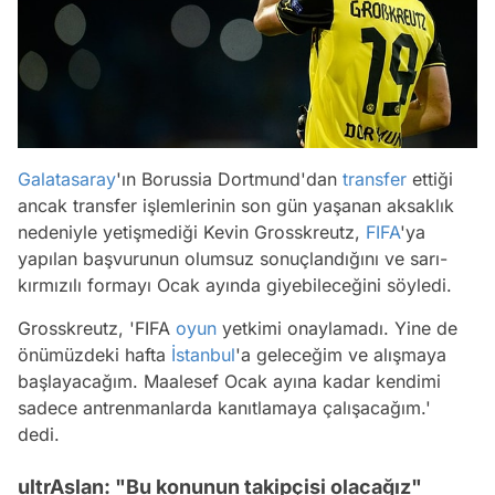
Galatasaray
'ın Borussia Dortmund'dan
transfer
ettiği
ancak transfer işlemlerinin son gün yaşanan aksaklık
nedeniyle yetişmediği Kevin Grosskreutz,
FIFA
'ya
yapılan başvurunun olumsuz sonuçlandığını ve sarı-
kırmızılı formayı Ocak ayında giyebileceğini söyledi.
Grosskreutz, 'FIFA
oyun
yetkimi onaylamadı. Yine de
önümüzdeki hafta
İstanbul
'a geleceğim ve alışmaya
başlayacağım. Maalesef Ocak ayına kadar kendimi
sadece antrenmanlarda kanıtlamaya çalışacağım.'
dedi.
ultrAslan: "Bu konunun takipçisi olacağız"