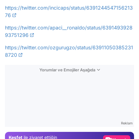
https://twitter.com/incicaps/status/6391244547156213
76
https://twitter.com/apaci__ronaldo/status/6391493928
93751296
https://twitter.com/ozgurugzo/status/63911050385231
8720
Yorumlar ve Emojiler Aşağıda
Video
Test
Gündem
Reklam
Magazin
Keşfet
ile ziyaret ettiğin