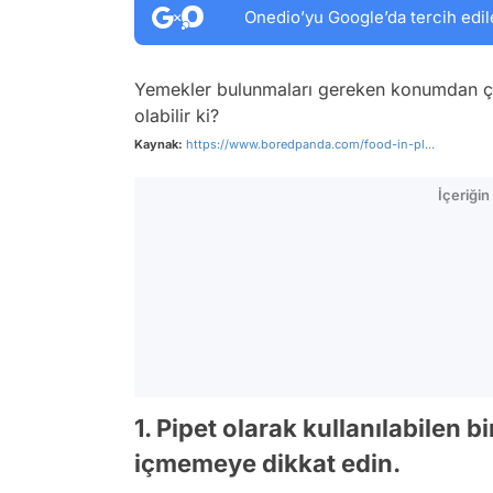
Onedio’yu Google’da tercih edil
Yemekler bulunmaları gereken konumdan çok
olabilir ki?
Kaynak:
https://www.boredpanda.com/food-in-pl...
İçeriği
1. Pipet olarak kullanılabilen 
içmemeye dikkat edin.