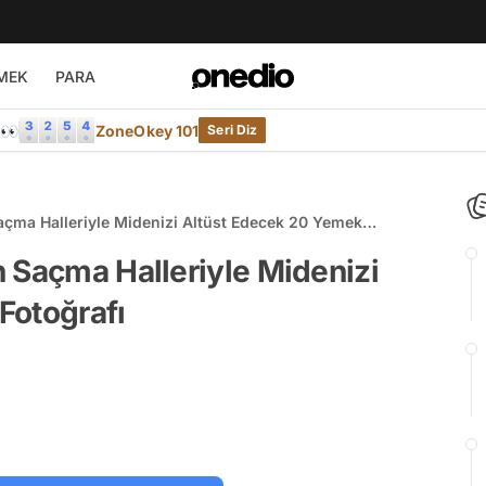
MEK
PARA
e👀
ZoneOkey 101
Seri Diz
açma Halleriyle Midenizi Altüst Edecek 20 Yemek
 Saçma Halleriyle Midenizi
Fotoğrafı