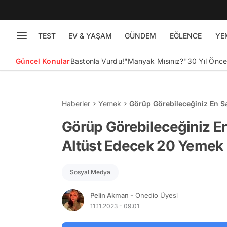
TEST
EV & YAŞAM
GÜNDEM
EĞLENCE
YE
Güncel Konular
Bastonla Vurdu!
"Manyak Mısınız?"
30 Yıl Önc
Haberler
Yemek
Görüp Görebileceğiniz En S
Fotoğrafı
Görüp Görebileceğiniz En
Altüst Edecek 20 Yemek 
Sosyal Medya
Pelin Akman
- Onedio Üyesi
11.11.2023 - 09:01