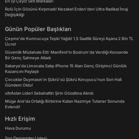
En İyi Çeyiz Seti Markaları
Rolü İçin Gözünü Kırpmadı! Nezaket Erden'den Ultra Radikal İmaj
Değişikliği
Günün Popüler Başlıkları
Çeşme'de Kumrucuya Tepki Yağdı! 1,5 Saatlik Süreyi Aşana 2 Bin TL
Ücret
Güvenlik Müdahale Etti: Manifest'in Bodrum'da Verdiği Konserde
Bir Genç Sahneye Atladı
Sakarya'da Limonata Satıp iPhone 15 Alan Genç Girişimci Günlük
Kazancını Paylaştı
Çocuklar Duymasın'ın Şükrü'sü Şükrü Koruyucu'nun Son Hali
Gündem Oldu!
ultrAslan Lideri Sebahattin Şirin Gözaltına Alındı
Müge Anlı'da Ortalığı Birbirine Katan Nazmiye Tutaner Sonunda
Evlendi!
Hızlı Erişim
Hava Durumu
Son Depremler Listesi