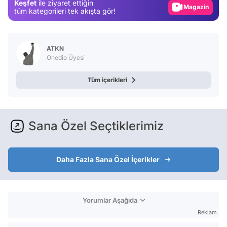
Keşfet
ile ziyaret ettiğin
Video
tüm kategorileri tek akışta gör!
Test
ATKN
Onedio Üyesi
Tüm içerikleri
Sana Özel Seçtiklerimiz
Daha Fazla Sana Özel İçerikler
Yorumlar Aşağıda
Reklam