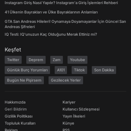
Instagram Giriş Nasıl Yapılır? Instagram'a Giriş İşlemleri Rehberi
41 Ülkenin Bayrakları ve Ülke Bayraklarının Anlamları
GTA San Andreas Hileleri! Oynamaya Doyamayanlar İçin Güncel San
Andreas Şifreleri
IQ Testi: IQ'unuzun Kaç Olduğunu Merak Ettiniz mi?
Keşfet
Twitter
Deprem
Zam
Youtube
Günlük Burç Yorumları
A101
Tiktok
Son Dakika
Bugün Ne Pişirsem
Gezilecek Yerler
Hakkımızda
Kariyer
Geri Bildirim
Kullanıcı Sözleşmesi
Gizlilik Politikası
Yayın İlkeleri
Topluluk Kuralları
Künye
Reklam
RSS