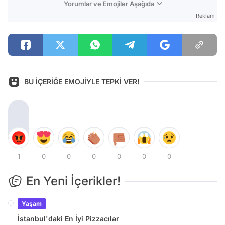
Yorumlar ve Emojiler Aşağıda
Reklam
BU İÇERİĞE EMOJİYLE TEPKİ VER!
1
0
0
0
0
0
0
En Yeni İçerikler!
Yaşam
İstanbul'daki En İyi Pizzacılar