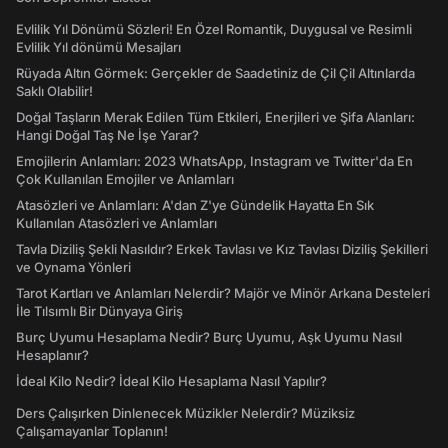
Evlilik Yıl Dönümü Sözleri! En Özel Romantik, Duygusal ve Resimli
Evlilik Yıl dönümü Mesajları
Rüyada Altın Görmek: Gerçekler de Saadetiniz de Çil Çil Altınlarda
Saklı Olabilir!
Doğal Taşların Merak Edilen Tüm Etkileri, Enerjileri ve Şifa Alanları:
Hangi Doğal Taş Ne İşe Yarar?
Emojilerin Anlamları: 2023 WhatsApp, Instagram ve Twitter'da En
Çok Kullanılan Emojiler ve Anlamları
Atasözleri ve Anlamları: A'dan Z'ye Gündelik Hayatta En Sık
Kullanılan Atasözleri ve Anlamları
Tavla Diziliş Şekli Nasıldır? Erkek Tavlası ve Kız Tavlası Diziliş Şekilleri
ve Oynama Yönleri
Tarot Kartları ve Anlamları Nelerdir? Majör ve Minör Arkana Desteleri
İle Tılsımlı Bir Dünyaya Giriş
Burç Uyumu Hesaplama Nedir? Burç Uyumu, Aşk Uyumu Nasıl
Hesaplanır?
İdeal Kilo Nedir? İdeal Kilo Hesaplama Nasıl Yapılır?
Ders Çalışırken Dinlenecek Müzikler Nelerdir? Müziksiz
Çalışamayanlar Toplanın!