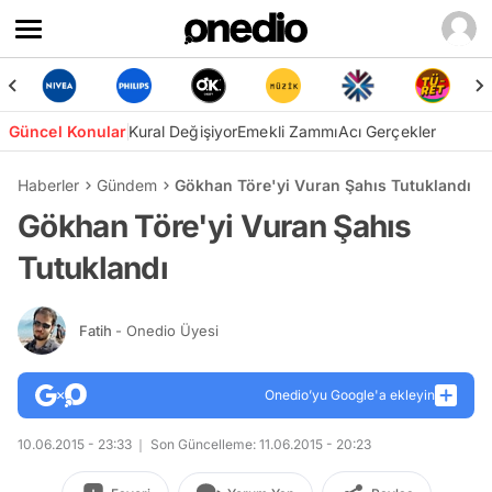
Güncel Konular
Kural Değişiyor
Emekli Zammı
Acı Gerçekler
Haberler
Gündem
Gökhan Töre'yi Vuran Şahıs Tutuklandı
Gökhan Töre'yi Vuran Şahıs
Tutuklandı
Fatih
- Onedio Üyesi
Onedio’yu Google'a ekleyin
10.06.2015 - 23:33
Son Güncelleme: 11.06.2015 - 20:23