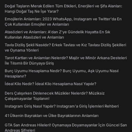
Doğal Taşların Merak Edilen Tüm Etkileri, Enerjileri ve Şifa Alanları:
Hangi Doğal Taş Ne İşe Yarar?
Emojilerin Anlamları: 2023 WhatsApp, Instagram ve Twitter'da En
Çok Kullanılan Emojiler ve Anlamları
Atasözleri ve Anlamları: A'dan Z'ye Gündelik Hayatta En Sık
Kullanılan Atasözleri ve Anlamları
Tavla Diziliş Şekli Nasıldır? Erkek Tavlası ve Kız Tavlası Diziliş Şekilleri
ve Oynama Yönleri
Tarot Kartları ve Anlamları Nelerdir? Majör ve Minör Arkana Desteleri
İle Tılsımlı Bir Dünyaya Giriş
Burç Uyumu Hesaplama Nedir? Burç Uyumu, Aşk Uyumu Nasıl
Hesaplanır?
İdeal Kilo Nedir? İdeal Kilo Hesaplama Nasıl Yapılır?
Ders Çalışırken Dinlenecek Müzikler Nelerdir? Müziksiz
Çalışamayanlar Toplanın!
Instagram Giriş Nasıl Yapılır? Instagram'a Giriş İşlemleri Rehberi
41 Ülkenin Bayrakları ve Ülke Bayraklarının Anlamları
GTA San Andreas Hileleri! Oynamaya Doyamayanlar İçin Güncel San
Andreas Şifreleri