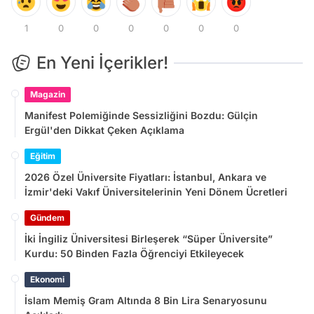
1
0
0
0
0
0
0
En Yeni İçerikler!
Magazin
Manifest Polemiğinde Sessizliğini Bozdu: Gülçin
Ergül'den Dikkat Çeken Açıklama
Eğitim
2026 Özel Üniversite Fiyatları: İstanbul, Ankara ve
İzmir'deki Vakıf Üniversitelerinin Yeni Dönem Ücretleri
Gündem
İki İngiliz Üniversitesi Birleşerek “Süper Üniversite”
Kurdu: 50 Binden Fazla Öğrenciyi Etkileyecek
Ekonomi
İslam Memiş Gram Altında 8 Bin Lira Senaryosunu