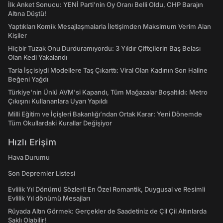
İlk Anket Sonucu: YENİ Parti'nin Oy Oranı Belli Oldu, CHP Barajın
Altına Düştü!
Yaptıkları Komik Mesajlaşmalarla İletişimden Maksimum Verim Alan
Kişiler
Hiçbir Tuzak Onu Durduramıyordu: 3 Yıldır Çiftçilerin Baş Belası
Olan Kedi Yakalandı
Tarla İşçisiydi Modellere Taş Çıkarttı: Viral Olan Kadının Son Haline
Beğeni Yağdı
Türkiye'nin Ünlü AVM'si Kapandı, Tüm Mağazalar Boşaltıldı: Metro
Çıkışını Kullananlara Uyarı Yapıldı
Milli Eğitim ve İçişleri Bakanlığı’ndan Ortak Karar: Yeni Dönemde
Tüm Okullardaki Kurallar Değişiyor
Hızlı Erişim
Hava Durumu
Son Depremler Listesi
Evlilik Yıl Dönümü Sözleri! En Özel Romantik, Duygusal ve Resimli
Evlilik Yıl dönümü Mesajları
Rüyada Altın Görmek: Gerçekler de Saadetiniz de Çil Çil Altınlarda
Saklı Olabilir!