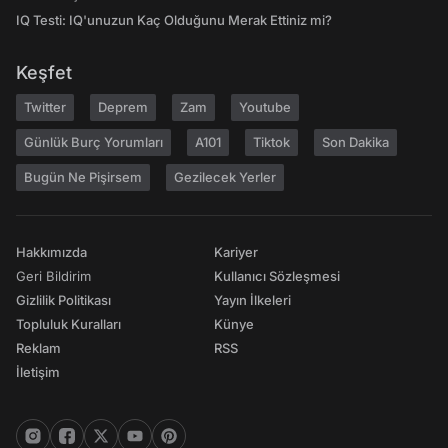
IQ Testi: IQ'unuzun Kaç Olduğunu Merak Ettiniz mi?
Keşfet
Twitter
Deprem
Zam
Youtube
Günlük Burç Yorumları
A101
Tiktok
Son Dakika
Bugün Ne Pişirsem
Gezilecek Yerler
Hakkımızda
Kariyer
Geri Bildirim
Kullanıcı Sözleşmesi
Gizlilik Politikası
Yayın İlkeleri
Topluluk Kuralları
Künye
Reklam
RSS
İletişim