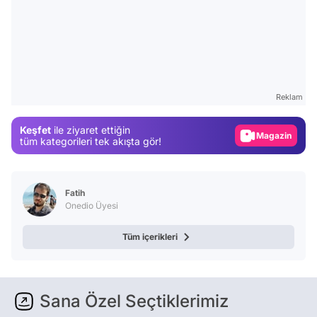
Video
Test
Reklam
Gündem
Keşfet
ile ziyaret ettiğin
Magazin
tüm kategorileri tek akışta gör!
Video
Test
Fatih
Onedio Üyesi
Tüm içerikleri
Sana Özel Seçtiklerimiz