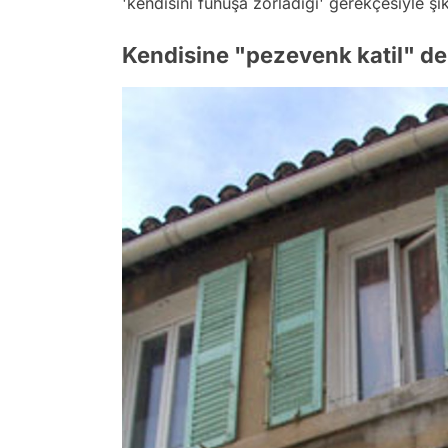
'kendisini fuhuşa zorladığı' gerekçesiyle şik
Kendisine "pezevenk katil" de