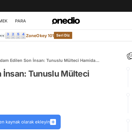
MEK
PARA
e👀
ZoneOkey 101
Seri Diz
 İdam Edilen Son İnsan: Tunuslu Mülteci Hamida
i
n İnsan: Tunuslu Mülteci
en kaynak olarak ekleyin