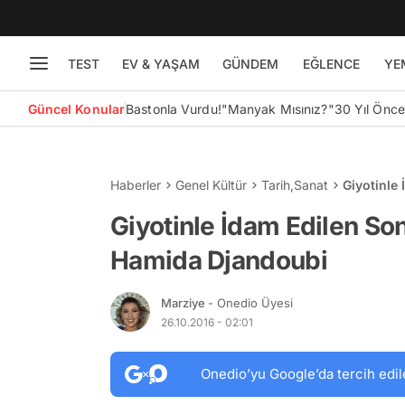
TEST
EV & YAŞAM
GÜNDEM
EĞLENCE
YE
Güncel Konular
Bastonla Vurdu!
"Manyak Mısınız?"
30 Yıl Önc
Haberler
Genel Kültür
Tarih
,
Sanat
Giyotinle
Djandoub
Giyotinle İdam Edilen So
Hamida Djandoubi
Marziye
- Onedio Üyesi
26.10.2016 - 02:01
Onedio’yu Google’da tercih edil