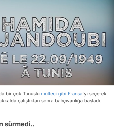
da bir çok Tunuslu
mülteci
gibi
Fransa
'yı seçerek
bakkalda çalıştıktan sonra bahçıvanlığa başladı.
n sürmedi..