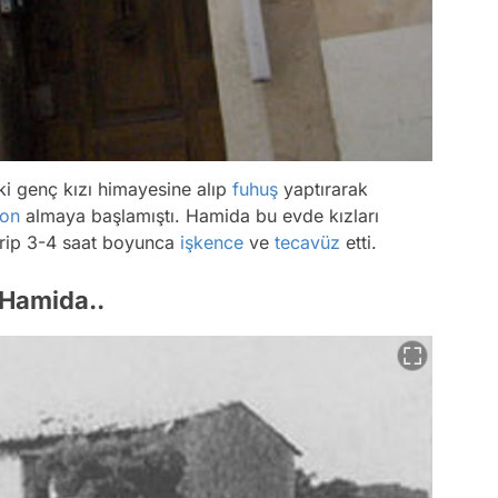
i genç kızı himayesine alıp
fuhuş
yaptırarak
on
almaya başlamıştı. Hamida bu evde kızları
tirip 3-4 saat boyunca
işkence
ve
tecavüz
etti.
 Hamida..