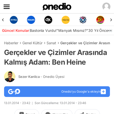
Güncel Konular
Bastonla Vurdu!
"Manyak Mısınız?"
30 Yıl Önce👀
Haberler
Genel Kültür
Sanat
Gerçekler ve Çizimler Arasınd
Gerçekler ve Çizimler Arasında
Kalmış Adam: Ben Heine
Sezer Kanlica
- Onedio Üyesi
Onedio’yu Google'a ekleyin
13.01.2014 - 23:42
Son Güncelleme: 13.01.2014 - 23:46