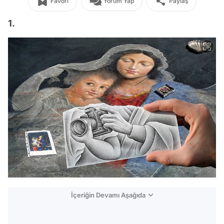
Favori
Yorum Yap
Paylaş
1.
İçeriğin Devamı Aşağıda