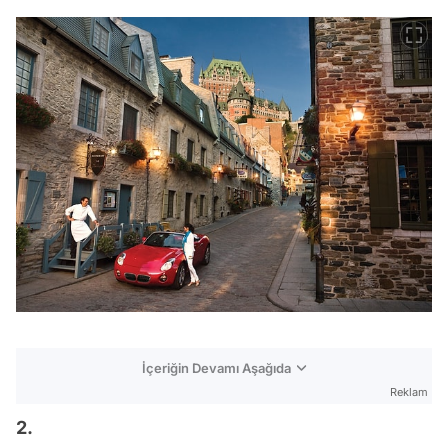
İçeriğin Devamı Aşağıda
Reklam
2.