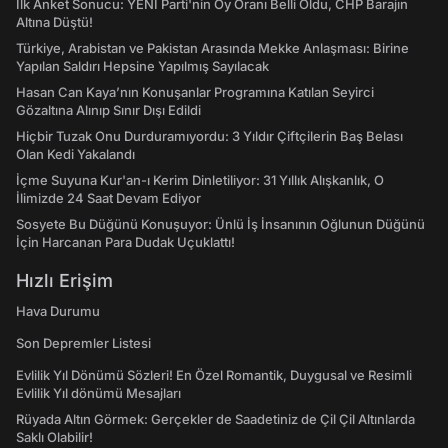
İlk Anket Sonucu: YENİ Parti'nin Oy Oranı Belli Oldu, CHP Barajın
Altına Düştü!
Türkiye, Arabistan ve Pakistan Arasında Mekke Anlaşması: Birine
Yapılan Saldırı Hepsine Yapılmış Sayılacak
Hasan Can Kaya’nın Konuşanlar Programına Katılan Seyirci
Gözaltına Alınıp Sınır Dışı Edildi
Hiçbir Tuzak Onu Durduramıyordu: 3 Yıldır Çiftçilerin Baş Belası
Olan Kedi Yakalandı
İçme Suyuna Kur'an-ı Kerim Dinletiliyor: 31 Yıllık Alışkanlık, O
İlimizde 24 Saat Devam Ediyor
Sosyete Bu Düğünü Konuşuyor: Ünlü İş İnsanının Oğlunun Düğünü
İçin Harcanan Para Dudak Uçuklattı!
Hızlı Erişim
Hava Durumu
Son Depremler Listesi
Evlilik Yıl Dönümü Sözleri! En Özel Romantik, Duygusal ve Resimli
Evlilik Yıl dönümü Mesajları
Rüyada Altın Görmek: Gerçekler de Saadetiniz de Çil Çil Altınlarda
Saklı Olabilir!