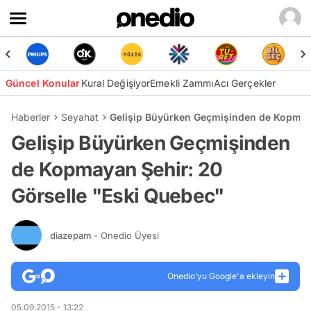
Güncel Konular
Kural Değişiyor
Emekli Zammı
Acı Gerçekler
Haberler
Seyahat
Gelişip Büyürken Geçmişinden de Kopmaya
Gelişip Büyürken Geçmişinden
de Kopmayan Şehir: 20
Görselle "Eski Quebec"
diazepam
- Onedio Üyesi
Onedio’yu Google'a ekleyin
05.09.2015 - 13:22