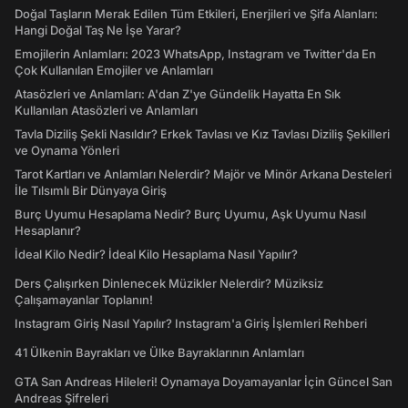
Doğal Taşların Merak Edilen Tüm Etkileri, Enerjileri ve Şifa Alanları:
Hangi Doğal Taş Ne İşe Yarar?
Emojilerin Anlamları: 2023 WhatsApp, Instagram ve Twitter'da En
Çok Kullanılan Emojiler ve Anlamları
Atasözleri ve Anlamları: A'dan Z'ye Gündelik Hayatta En Sık
Kullanılan Atasözleri ve Anlamları
Tavla Diziliş Şekli Nasıldır? Erkek Tavlası ve Kız Tavlası Diziliş Şekilleri
ve Oynama Yönleri
Tarot Kartları ve Anlamları Nelerdir? Majör ve Minör Arkana Desteleri
İle Tılsımlı Bir Dünyaya Giriş
Burç Uyumu Hesaplama Nedir? Burç Uyumu, Aşk Uyumu Nasıl
Hesaplanır?
İdeal Kilo Nedir? İdeal Kilo Hesaplama Nasıl Yapılır?
Ders Çalışırken Dinlenecek Müzikler Nelerdir? Müziksiz
Çalışamayanlar Toplanın!
Instagram Giriş Nasıl Yapılır? Instagram'a Giriş İşlemleri Rehberi
41 Ülkenin Bayrakları ve Ülke Bayraklarının Anlamları
GTA San Andreas Hileleri! Oynamaya Doyamayanlar İçin Güncel San
Andreas Şifreleri