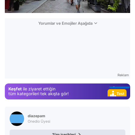
Yorumlar ve Emojiler Aşağıda
Video
Test
Gündem
Magazin
Reklam
Video
Keşfet
ile ziyaret ettiğin
Test
tüm kategorileri tek akışta gör!
diazepam
Onedio Üyesi
Tüm içerikleri