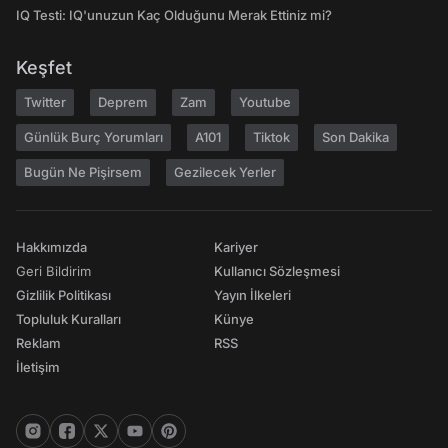
IQ Testi: IQ'unuzun Kaç Olduğunu Merak Ettiniz mi?
Keşfet
Twitter
Deprem
Zam
Youtube
Günlük Burç Yorumları
A101
Tiktok
Son Dakika
Bugün Ne Pişirsem
Gezilecek Yerler
Hakkımızda
Kariyer
Geri Bildirim
Kullanıcı Sözleşmesi
Gizlilik Politikası
Yayın İlkeleri
Topluluk Kuralları
Künye
Reklam
RSS
İletişim