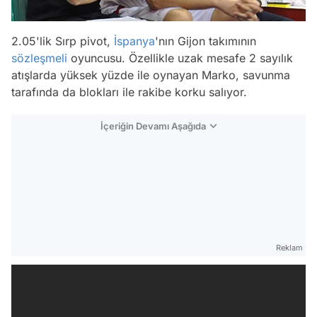
2.05'lik Sırp pivot,
İspanya
'nın Gijon takımının
sözleşmeli
oyuncusu. Özellikle uzak mesafe 2 sayılık
atışlarda yüksek yüzde ile oynayan Marko, savunma
tarafında da blokları ile rakibe korku salıyor.
İçeriğin Devamı Aşağıda
Reklam