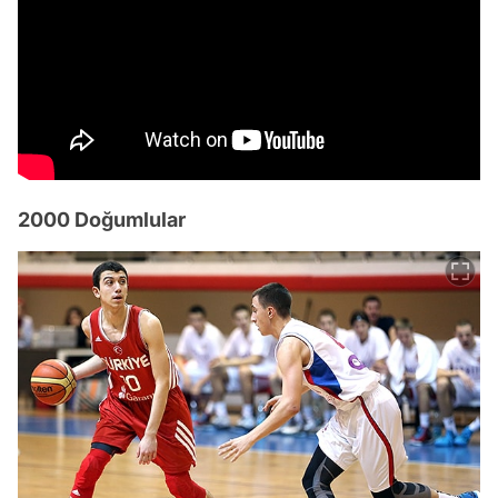
2000 Doğumlular