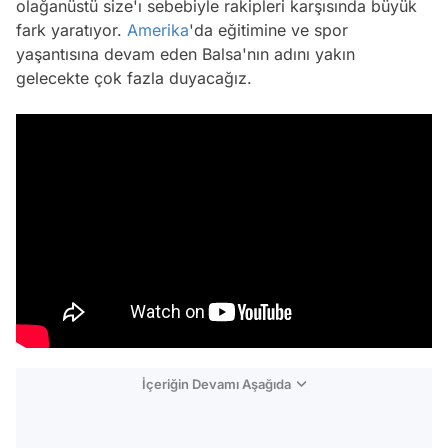
olağanüstü size'ı sebebiyle rakipleri karşısında büyük
fark yaratıyor.
Amerika
'da eğitimine ve spor
yaşantısına devam eden Balsa'nın adını yakın
gelecekte çok fazla duyacağız.
İçeriğin Devamı Aşağıda