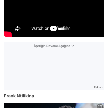
İçeriğin Devamı Aşağıda
Reklam
Frank Ntilikina