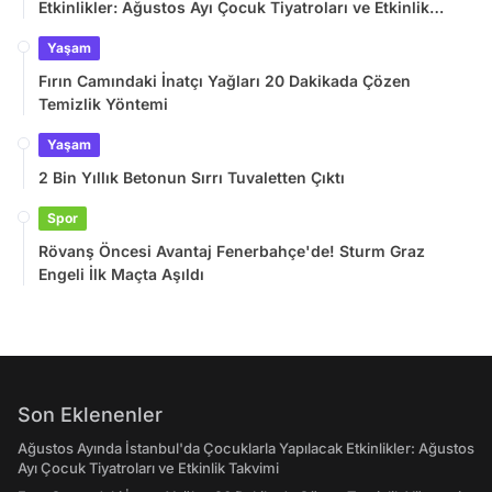
Etkinlikler: Ağustos Ayı Çocuk Tiyatroları ve Etkinlik
Takvimi
Yaşam
Fırın Camındaki İnatçı Yağları 20 Dakikada Çözen
Temizlik Yöntemi
Yaşam
2 Bin Yıllık Betonun Sırrı Tuvaletten Çıktı
Spor
Rövanş Öncesi Avantaj Fenerbahçe'de! Sturm Graz
Engeli İlk Maçta Aşıldı
Son Eklenenler
Ağustos Ayında İstanbul'da Çocuklarla Yapılacak Etkinlikler: Ağustos
Ayı Çocuk Tiyatroları ve Etkinlik Takvimi