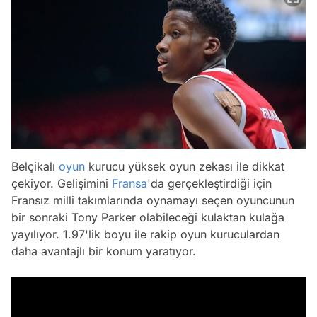
Belçikalı
oyun
kurucu yüksek oyun zekası ile dikkat
çekiyor. Gelişimini
Fransa
'da gerçekleştirdiği için
Fransız milli takımlarında oynamayı seçen oyuncunun
bir sonraki Tony Parker olabileceği kulaktan kulağa
yayılıyor. 1.97'lik boyu ile rakip oyun kuruculardan
daha avantajlı bir konum yaratıyor.