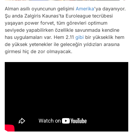
Alman asıllı oyuncunun gelişimi
Amerika
'ya dayanıyor.
Şu anda Zalgiris Kaunas'ta Euroleague tecrübesi
yaşayan power forvet, tüm görevleri optimum
seviyede yapabilirken özellikle savunmada kendine
has uygulamaları var. Hem 2.11
gibi
bir yükseklik hem
de yüksek yetenekler ile geleceğin yıldızları arasına
girmesi hiç de zor olmayacak.