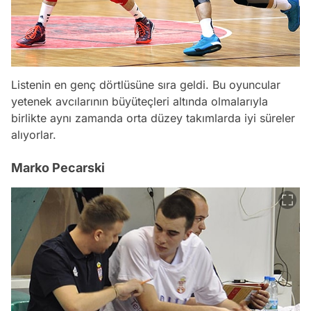
Listenin en genç dörtlüsüne sıra geldi. Bu oyuncular
yetenek avcılarının büyüteçleri altında olmalarıyla
birlikte aynı zamanda orta düzey takımlarda iyi süreler
alıyorlar.
Marko Pecarski