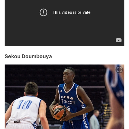
Sekou Doumbouya