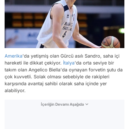
Amerika
'da yetişmiş olan Gürcü asılı Sandro, saha içi
hareketi ile dikkat çekiyor.
İtalya
'da orta seviye bir
takım olan Angelico Biella'da oynayan forvetin şutu da
çok kuvvetli. Solak olması sebebiyle de rakipleri
karşısında avantaj sahibi olarak saha içinde yer
alabiliyor.
İçeriğin Devamı Aşağıda