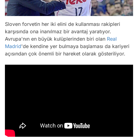
Sloven forvetin her iki elini de kullanması rakipleri
karşısında ona inanılmaz bir avantaj yaratıyor.
Avrupa'nın en büyük kulüplerinden biri olan
Real
Madrid
'de kendine yer bulmaya başlaması da kariyeri
açısından çok önemli bir hareket olarak gösteriliyor.