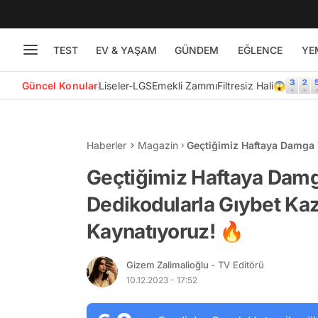
TEST
EV & YAŞAM
GÜNDEM
EĞLENCE
YE
Güncel Konular
Liseler-LGS
Emekli Zammı
Filtresiz Hali😱
Haberler
Magazin
Geçtiğimiz Haftaya Damga 
Fokur Fokur Kaynatıyoruz!
Geçtiğimiz Haftaya Damg
Dedikodularla Gıybet Kaz
Kaynatıyoruz! 🔥
Gizem Zalimalioğlu
- TV Editörü
10.12.2023 - 17:52