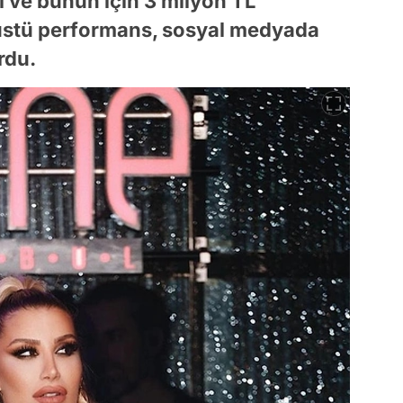
ı ve bunun için 3 milyon TL
anüstü performans, sosyal medyada
rdu.