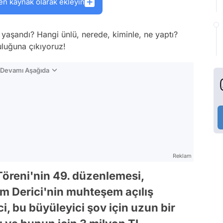
en kaynak olarak ekleyin
yaşandı? Hangi ünlü, nerede, kiminle, ne yaptı?
luğuna çıkıyoruz!
n Devamı Aşağıda
Reklam
Töreni'nin 49. düzenlemesi,
rem Derici'nin muhteşem açılış
ci, bu büyüleyici şov için uzun bir