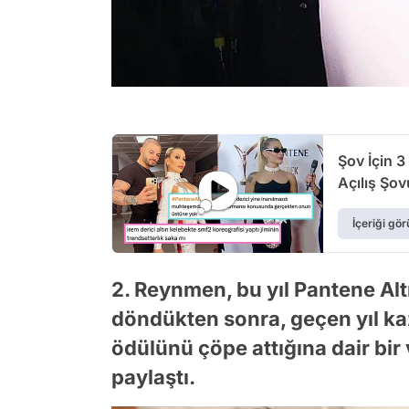
Şov İçin 3
Açılış Şo
İçeriği gör
2. Reynmen, bu yıl Pantene Alt
döndükten sonra, geçen yıl kaz
ödülünü çöpe attığına dair bi
paylaştı.