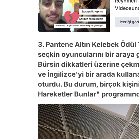
Reynmen'in
Videosuna
İçeriği gör
3. Pantene Altın Kelebek Ödül 
seçkin oyuncularını bir araya 
Bürsin dikkatleri üzerine çek
ve İngilizce'yi bir arada kul
oturdu. Bu durum, birçok kişi
Hareketler Bunlar" programınd