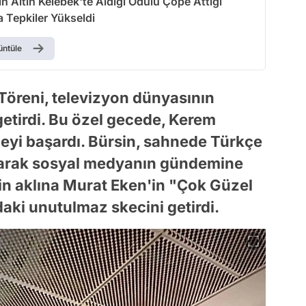
 Altın Kelebek'te Aldığı Ödülü Çöpe Attığı
 Tepkiler Yükseldi
üntüle
Töreni, televizyon dünyasının
getirdi. Bu özel gecede, Kerem
meyi başardı. Bürsin, sahnede Türkçe
lanarak sosyal medyanın gündemine
nin aklına Murat Eken'in "Çok Güzel
aki unutulmaz skecini getirdi.