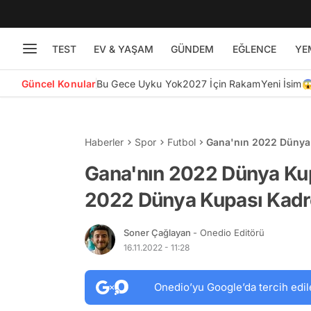
TEST
EV & YAŞAM
GÜNDEM
EĞLENCE
YE
Güncel Konular
Bu Gece Uyku Yok
2027 İçin Rakam
Yeni İsim
Haberler
Spor
Futbol
Gana'nın 2022 Dünya
Kadrosu
Gana'nın 2022 Dünya Kup
2022 Dünya Kupası Kad
Soner Çağlayan
- Onedio Editörü
16.11.2022 - 11:28
Onedio’yu Google’da tercih edil